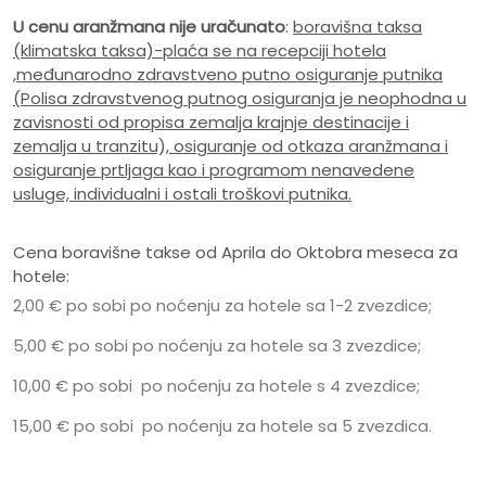
U cenu aranžmana nije uračunato
:
boravišna taksa
(klimatska taksa)-plaća se na recepciji hotela
,međunarodno zdravstveno putno osiguranje putnika
(Polisa zdravstvenog putnog osiguranja je neophodna u
zavisnosti od propisa zemalja krajnje destinacije i
zemalja u tranzitu), osiguranje od otkaza aranžmana i
osiguranje prtljaga kao i programom nenavedene
usluge, individualni i ostali troškovi putnika.
Cena boravišne takse od Aprila do Oktobra meseca za
hotele:
2,00 € po sobi po noćenju za hotele sa 1-2 zvezdice;
5,00 € po sobi po noćenju za hotele sa 3 zvezdice;
10,00 € po sobi po noćenju za hotele s 4 zvezdice;
15,00 € po sobi po noćenju za hotele sa 5 zvezdica.