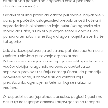
alternativna ponuda ne odgovara celokupan iznos
akontacije se vraća.
Organizator ima pravo da otkaže putovanje, najkasnije 5
dana pre početka usluge,usled prebukiranosti hotela ili
nepredviđenih okolnosti na koje turistička agencija nije
mogla da utiče, s tim sto je organizator u obavezi da
ponudi alternativni smeštaj u drugom objektu iste ili više
kategorije.
Uslovi otkaza putovanja od strane putnika sadržani su u
Opštim uslovima putovanja organizatora.
Putnici se sami javljaju na recepciju i smeštaju u hotel uz
vaučer dobijen u agenciji, na osnovu uputstva za
sopstveni prevoz. U slučaju nemogućnosti da pronadju
ugovoreni hotel, u obavezi su da kontaktiraju
predstavnika agencije na telefon koji se nalazi na
vaučeru.
O raspodeli soba (spratnost, br.sobe, pogled ) gostima
odlučuje hotelijer po dolasku i prijavi gosta na recepciji.