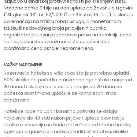
isključivo u dinarskoj protivvrednosti po srednjem kursu
Narodne banke Srbije na dan uplate po Zakonu o trgovini
("Sl. glasnik RS", br. 52/2019 Član 35 stav 16 tč. 1 ). U slučaju
poremaćaja na tržištu roba i usluga, ili monetarnom
tržištu ili nedovoljnog broja prijavljenih putnika,
organizator putovanja zadržava pravo na korekciju cena
na neplaćeni deo aranžmana. Za uplaćeni deo
aranžmana cena ostaje nepromenjena.
VAŽNE NAPOMENE:
Rezervacije hotela se vrše tako što je potrebno uplatiti
50% ukoliko do početka aranžmana nije ostalo manje od
20 dana. U slučaju da je ostalo manje od 20 dana do
početka aranžmana uplaćuje se kompletan iznos
aranžmana.
Hoteli se rade na upit i konačna potvrda se dobija
najkasnije do 48 sati nakon prijave i uplate akontacije.
Ukoliko rezervacija ne bude potvrđena od strane hotela,
agencija organizator može ponuditi alternativu, ukoliko