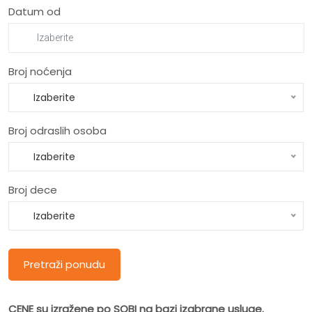
Datum od
Broj noćenja
Izaberite
Broj odraslih osoba
Izaberite
Broj dece
Izaberite
Pretraži ponudu
CENE su izražene po SOBI na bazi izabrane usluge.