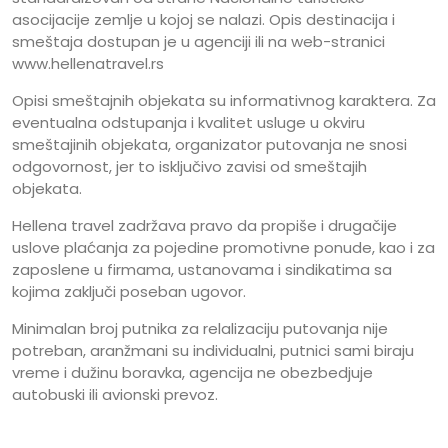
asocijacije zemlje u kojoj se nalazi. Opis destinacija i
smeštaja dostupan je u agenciji ili na web-stranici
www.hellenatravel.rs
Opisi smeštajnih objekata su informativnog karaktera. Za
eventualna odstupanja i kvalitet usluge u okviru
smeštajinih objekata, organizator putovanja ne snosi
odgovornost, jer to isključivo zavisi od smeštajih
objekata.
Hellena travel zadržava pravo da propiše i drugačije
uslove plaćanja za pojedine promotivne ponude, kao i za
zaposlene u firmama, ustanovama i sindikatima sa
kojima zaključi poseban ugovor.
Minimalan broj putnika za relalizaciju putovanja nije
potreban, aranžmani su individualni, putnici sami biraju
vreme i dužinu boravka, agencija ne obezbedjuje
autobuski ili avionski prevoz.