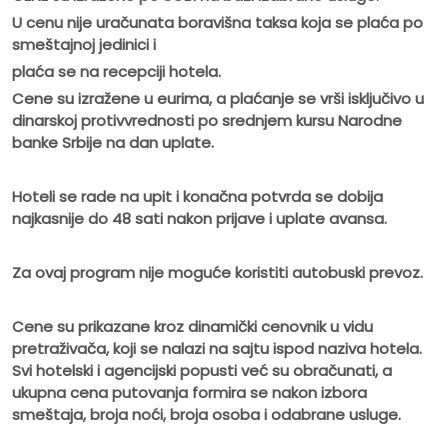
U cenu nije uračunata boravišna taksa koja se plaća po
smeštajnoj jedinici i
plaća se na recepciji hotela.
Cene su izražene u eurima, a plaćanje se vrši isključivo u
dinarskoj protivvrednosti po srednjem kursu Narodne
banke Srbije na dan uplate.
Hoteli se rade na upit i konačna potvrda se dobija
najkasnije do 48 sati nakon prijave i uplate avansa.
Za ovaj program nije moguće koristiti autobuski prevoz.
Cene su prikazane kroz dinamički cenovnik u vidu
pretraživača, koji se nalazi na sajtu ispod naziva hotela.
Svi hotelski i agencijski popusti već su obračunati, a
ukupna cena putovanja formira se nakon izbora
smeštaja, broja noći, broja osoba i odabrane usluge.