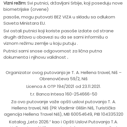
Vizni režim:
Svi putnici, državljani Srbije, koji poseduju nove
biometrijske (crvene)
pasoše, mogu putovati BEZ VIZA u skladu sa odlukom
Saveta Ministara EU.
Svi ostali putnici koji koriste pasoše izdate od strane
drugih država u obavezi su da se sami informišu o
viznom režimu zemlje u koju putuju .
Putnici sami snose odgovornost za lična putna
dokumenta i njihovu validnost
.
Organizator ovog putovanja je T. A. Hellena travel, Niš –
Obrenovićeva 59/2, Niš
Licenca A OTP 194/2021 od 23.11.2021.
t.r. Banca Intesa 160-254666-50
Za ovo putovanje važe opšti uslovi putovanja T. A.
Hellena travel, Niš (PR Vladimir Glišin Niš, Turistička
agencija Hellena Travel Niš), MB 60054649, PIB 104335320
Katalog „Leto 2026.“ kao i Opšti Uslovi Putovanja T.A.