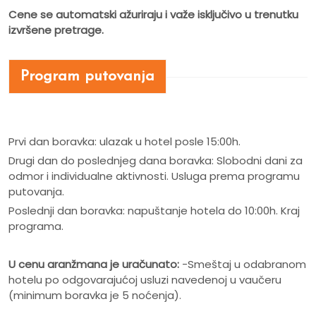
Cene se automatski ažuriraju i važe isključivo u trenutku
izvršene pretrage.
Program putovanja
Prvi dan boravka: ulazak u hotel posle 15:00h.
Drugi dan do poslednjeg dana boravka: Slobodni dani za
odmor i individualne aktivnosti. Usluga prema programu
putovanja.
Poslednji dan boravka: napuštanje hotela do 10:00h. Kraj
programa.
U cenu aranžmana je uračunato:
-Smeštaj u odabranom
hotelu po odgovarajućoj usluzi navedenoj u vaučeru
(minimum boravka je 5 noćenja).