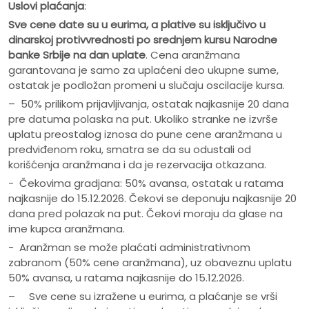
Uslovi plaćanja
:
Sve cene date su u eurima, a plative su isključivo u
dinarskoj protivvrednosti po srednjem kursu Narodne
banke Srbije na dan uplate
. Cena aranžmana
garantovana je samo za uplaćeni deo ukupne sume,
ostatak je podložan promeni u slučaju oscilacije kursa.
– 50% prilikom prijavljivanja, ostatak najkasnije 20 dana
pre datuma polaska na put. Ukoliko stranke ne izvrše
uplatu preostalog iznosa do pune cene aranžmana u
predviđenom roku, smatra se da su odustali od
korišćenja aranžmana i da je rezervacija otkazana.
- Čekovima gradjana: 50% avansa, ostatak u ratama
najkasnije do 15.12.2026. Čekovi se deponuju najkasnije 20
dana pred polazak na put. Čekovi moraju da glase na
ime kupca aranžmana.
- Aranžman se može plaćati administrativnom
zabranom (50% cene aranžmana), uz obaveznu uplatu
50% avansa, u ratama najkasnije do 15.12.2026.
– Sve cene su izražene u eurima, a plaćanje se vrši