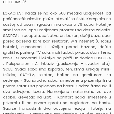
HOTEL IRIS 3*
LOKACIJA :
nalazi se na oko 500 metara udaljenosti od
peščano-šljunkovite plaže letovališta Siviri. Kompleks se
sastoji od osam zgrada i ima ukupno 76 soba. Hotel je
smešten na lepo uredjenom prostoru sa dosta zelenila.
SADRZAJ :
recepcija, sef, otvoreni bazen, dečiji bazen, bar
pored bazena, kafe bar, restoran, wifi internet (u lobiju
hotela), suncobrani i ležaljke pored bazena, dečije
igralište, parking, TV sala, mali fudbal, pikado, stoni tenis,
tenis Suncobrani i ležaljke na plaži uz doplatu
USLUGA
:
Polupansion i Al Inkluziv (posluzenje - svedski sto)
SOBE:
Svaka soba ima kupatilo, fen, klima-uredjaj, mini-
frižider, SAT-TV, telefon, balkon sa garniturom za
sedenje.
- Standradna soba,
smestene u prizemlju ili na
prvom spratu sa pogledom na bastu. Sadrze francuski ili
dva odvojena lezaja. Namenjene maksimalno za dve
osobe. Krevetac na upit. -
Komfort soba,
smestene u
prizemlju ili na prvom spratu sa pogledom na bastu.
Sadrze francuski ili dva odvojena lezaja i fotelju na
razvlacenje. Namenjene maksimalno za dve osobe i