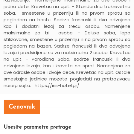
jedno dete. Krevetac na upit. -
Standardna trokrevetna
soba,
smestene u prizemlju ili na prvom spratu sa
pogledom na bastu. Sadrze francuski ili dva odvojena
kao i dodatni lezaj za trecu osobu. Namenjene
maksimalno za tri osobe. -
Deluxe soba
, lepo
stilizovane,
smestene u prizemlju ili na prvom spratu sa
pogledom na bazen. Sadrze francuski ili dva odvojena
lezaja i predvidjene su za maksimalno 2 osobe. Krevetac
na upit. -
Porodicna Soba,
sadrze francuski ili dva
odvojena lezaja, kao i krevete na sprat. Namenjene za
dve odrasle osobe i dvoje dece. Krevetac na upit. Ostale
smestajne jedinice mozete pogledati na pretrazivacu
naseg sajta. https://iris-hotel.gr/
Cenovnik
Unesite parametre pretrage