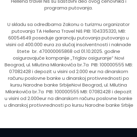
Hellena travel Niš su sastavni deo ovog cenovnika i
programa putovanja.
U skladu sa odredbama Zakonu o turizmu organizator
putovanja TA Hellena Travel Niš PIB: 104335320, MB:
60054649 poseduje garanciju putovanja putovanja u
visini od 400.000 eura za slučaj insolventnosti i naknade
štete br. 470000065868 od 01.10.2025. godine
osiguravajuće kompanije „Triglav osiguranje” Novi
Beograd, ul. Milutina Milankovića br.7a PIB: 100000555 MB:
07082428 i depozit u visini od 2.000 eur na dinarskom
računu poslovne banke u dinarskoj protivvrednosti po
kursu Narodne banke SrbijeNovi Beograd, ul. Milutina
Milankovića br.7a PIB: 100000555 MB: 07082428 i depozit
u visini od 2.000eur na dinarskom računu poslovne banke
u dinarskoj protivvrednosti po kursu Narodne banke Srbije