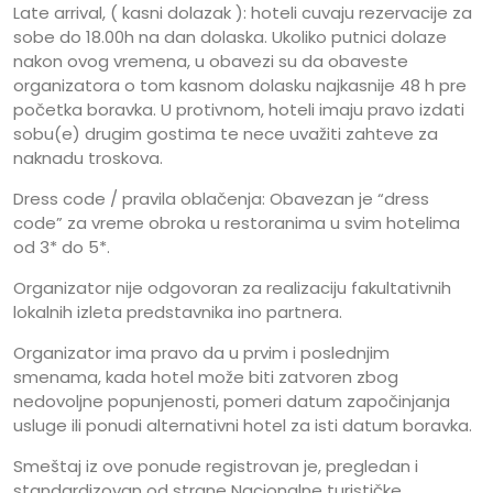
Late arrival, ( kasni dolazak ): hoteli cuvaju rezervacije za
sobe do 18.00h na dan dolaska. Ukoliko putnici dolaze
nakon ovog vremena, u obavezi su da obaveste
organizatora o tom kasnom dolasku najkasnije 48 h pre
početka boravka. U protivnom, hoteli imaju pravo izdati
sobu(e) drugim gostima te nece uvažiti zahteve za
naknadu troskova.
Dress code / pravila oblačenja: Obavezan je “dress
code” za vreme obroka u restoranima u svim hotelima
od 3* do 5*.
Organizator nije odgovoran za realizaciju fakultativnih
lokalnih izleta predstavnika ino partnera.
Organizator ima pravo da u prvim i poslednjim
smenama, kada hotel može biti zatvoren zbog
nedovoljne popunjenosti, pomeri datum započinjanja
usluge ili ponudi alternativni hotel za isti datum boravka.
Smeštaj iz ove ponude registrovan je, pregledan i
standardizovan od strane Nacionalne turističke