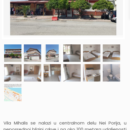
Vila Mihalis se nalazi u centralnom delu Nei Porija, u
neposrednoj blizini crkve i na oko 100 metara udaljenosti