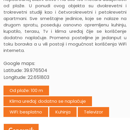
od plaže. U ponudi ovog objekta su dvokrevetni i
trokrevetni studiji kao i četvorokrevetni i petokrevetni
apartmani. Sve smeštajne jedinice, koje se nalaze na
drugom spratu, poseduju osnovno opremljenu kuhinju,
kupatilo, terasu, Tv i klima uređaj čije se korišćenje
dodatno naplaćuje. Promena posteljine je jedanput u
toku boravka a u vili postoji i mogućnost korišćenja WiFi
interneta.
Google maps:
Latitude: 39.976504
Longitude:
22.651803
Od plaže: 100 m
Klima uređaj: dodatno se naplaćuje
WiFi: besplatno
Kuhinja
Televizor