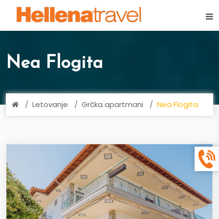
×
Nea Flogita
Letovanje
Grčka apartmani
Nea Flogita