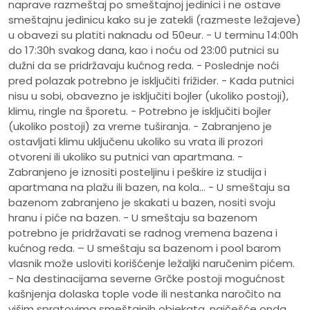
naprave razmeštaj po smeštajnoj jedinici i ne ostave
smeštajnu jedinicu kako su je zatekli (razmeste ležajeve)
u obavezi su platiti naknadu od 50eur. - U terminu 14:00h
do 17:30h svakog dana, kao i noću od 23:00 putnici su
dužni da se pridržavaju kućnog reda. - Poslednje noći
pred polazak potrebno je isključiti frižider. - Kada putnici
nisu u sobi, obavezno je isključiti bojler (ukoliko postoji),
klimu, ringle na šporetu. - Potrebno je isključiti bojler
(ukoliko postoji) za vreme tuširanja. - Zabranjeno je
ostavljati klimu uključenu ukoliko su vrata ili prozori
otvoreni ili ukoliko su putnici van apartmana. -
Zabranjeno je iznositi posteljinu i peškire iz studija i
apartmana na plažu ili bazen, na kola... - U smeštaju sa
bazenom zabranjeno je skakati u bazen, nositi svoju
hranu i piće na bazen. - U smeštaju sa bazenom
potrebno je pridržavati se radnog vremena bazena i
kućnog reda. – U smeštaju sa bazenom i pool barom
vlasnik može usloviti korišćenje ležaljki naručenim pićem.
- Na destinacijama severne Grčke postoji mogućnost
kašnjenja dolaska tople vode ili nestanka naročito na
višim spratovima smeštajnih objekata, najčešće onda