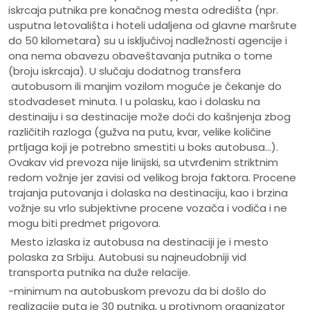
iskrcaja putnika pre konačnog mesta odredišta (npr.
usputna letovališta i hoteli udaljena od glavne maršrute
do 50 kilometara) su u isključivoj nadležnosti agencije i
ona nema obavezu obaveštavanja putnika o tome
(broju iskrcaja). U slučaju dodatnog transfera
autobusom ili manjim vozilom moguće je čekanje do
stodvadeset minuta. I u polasku, kao i dolasku na
destinaiju i sa destinacije može doći do kašnjenja zbog
različitih razloga (gužva na putu, kvar, velike količine
prtljaga koji je potrebno smestiti u boks autobusa...).
Ovakav vid prevoza nije linijski, sa utvrđenim striktnim
redom vožnje jer zavisi od velikog broja faktora. Procene
trajanja putovanja i dolaska na destinaciju, kao i brzina
vožnje su vrlo subjektivne procene vozača i vodiča i ne
mogu biti predmet prigovora.
Mesto izlaska iz autobusa na destinaciji je i mesto
polaska za Srbiju. Autobusi su najneudobniji vid
transporta putnika na duže relacije.
-minimum na autobuskom prevozu da bi došlo do
realizacije puta je 30 putnika, u protivnom organizator