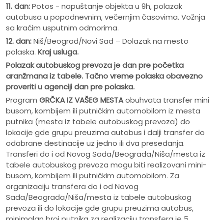
11. dan:
Potos - napuštanje objekta u 9h, polazak
autobusa u popodnevnim, večernjim časovima. Vožnja
sa kraćim usputnim odmorima.
12. dan:
Niš/Beograd/Novi Sad – Dolazak na mesto
polaska.
Kraj usluga.
Polazak autobuskog prevoza je dan pre po
č
etka
aranžmana iz tabele. Ta
č
no vreme polaska obavezno
proveriti u agenciji dan pre polaska.
Program
GRČKA IZ VAŠEG MESTA
obuhvata transfer mini
busom, kombijem ili putničkim automobilom iz mesta
putnika (mesta iz tabele autobuskog prevoza) do
lokacije gde grupu preuzima autobus i dalji transfer do
odabrane destinacije uz jedno ili dva presedanja.
Transferi do i od Novog Sada/Beograda/Niša/mesta iz
tabele autobuskog prevoza mogu biti realizovani mini-
busom, kombijem ili putničkim automobilom. Za
organizaciju transfera do i od Novog
Sada/Beograda/Niša/mesta iz tabele autobuskog
prevoza ili do lokacije gde grupu preuzima autobus,
minimalan broj putnika za realizaciju transfera je 5