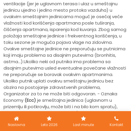
ventilacije (jer je uglavnom terasa i ulaz u smeštajnu
jedinicu ujedno i jedino mesto protoka vazduha) u
ovakvim smeštajnim jedinicama moguć je osećaj veće
vlažnosti kod korišćenja apartmana posle tuširanja,
čišćenja apartmana, isparenja kod kuvanja. Zbog samog
položaja smeštajne jedinice i frekventnog korišćenja, u
toku sezone je moguća pojava vlage na zidovima.
Ovakve smeštajne jedinice ne preporučuju se putnicima
koji imaju problema sa disajnim putevima (bronhitis,
astma...).Ukoliko neki od putnika ima problema sa
disajnim putevima usled eventualne povećane vlažnosti
ne preporučuje se boravak ovakvim apartmanima.
Ukoliko putnik uplati ovakvu smeštajnu jedinicu bez
obzira na postojanje zdravstvenih problema,
Organizator za to ne može biti odgovoran. - Oznaka
Economy
(Ecc)
je smeštajna jedinica (uglavnom u
prizemlju ili potkrovlju, može biti i na bilo kom spratu),
nešto lošijeg kvaliteta od ostalih (značajno manje
kvadrature i lošijeg kvaliteta od ostalih u objektu). U
Naslovna
Leto 2026
Last minute
Kontakt
ovakvim smeštajnim jedinicama moguće je da kosine