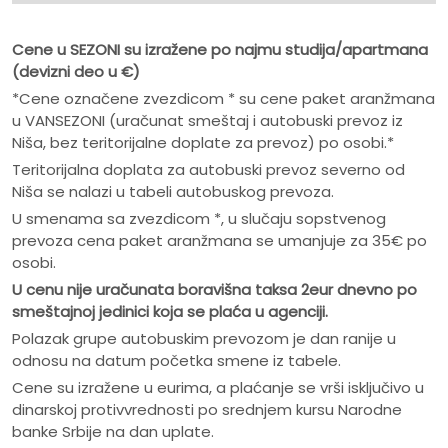
Cene u SEZONI su izražene po najmu studija/apartmana
(devizni deo u
€)
*Cene označene zvezdicom * su cene paket aranžmana
u VANSEZONI (uračunat smeštaj i autobuski prevoz iz
Niša, bez teritorijalne doplate za prevoz) po osobi.*
Teritorijalna doplata za autobuski prevoz severno od
Niša se nalazi u tabeli autobuskog prevoza.
U smenama sa zvezdicom *, u slučaju sopstvenog
prevoza cena paket aranžmana se umanjuje za 35€ po
osobi.
U cenu nije uračunata boravišna taksa 2eur dnevno po
smeštajnoj jedinici koja se plaća u agenciji.
Polazak grupe autobuskim prevozom je dan ranije u
odnosu na datum početka smene iz tabele.
Cene su izražene u eurima, a plaćanje se vrši isključivo u
dinarskoj protivvrednosti po srednjem kursu Narodne
banke Srbije na dan uplate.