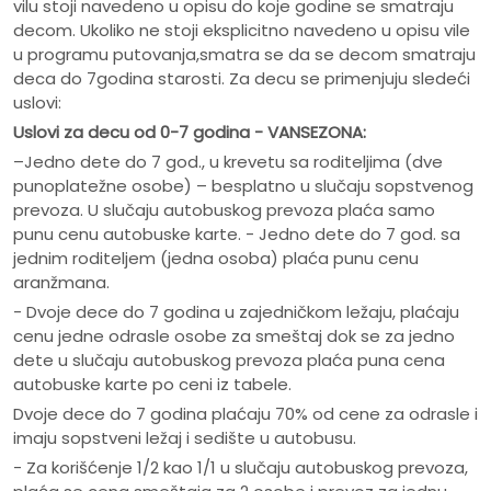
vilu stoji navedeno u opisu do koje godine se smatraju
decom. Ukoliko ne stoji eksplicitno navedeno u opisu vile
u programu putovanja,smatra se da se decom smatraju
deca do 7godina starosti. Za decu se primenjuju sledeći
uslovi:
Uslovi za decu od 0-7 godina - VANSEZONA:
–Jedno dete do 7 god., u krevetu sa roditeljima (dve
punoplatežne osobe) – besplatno u slučaju sopstvenog
prevoza. U slučaju autobuskog prevoza plaća samo
punu cenu autobuske karte. - Jedno dete do 7 god. sa
jednim roditeljem (jedna osoba) plaća punu cenu
aranžmana.
- Dvoje dece do 7 godina u zajedničkom ležaju, plaćaju
cenu jedne odrasle osobe za smeštaj dok se za jedno
dete u slučaju autobuskog prevoza plaća puna cena
autobuske karte po ceni iz tabele.
Dvoje dece do 7 godina plaćaju 70% od cene za odrasle i
imaju sopstveni ležaj i sedište u autobusu.
- Za korišćenje 1/2 kao 1/1 u slučaju autobuskog prevoza,