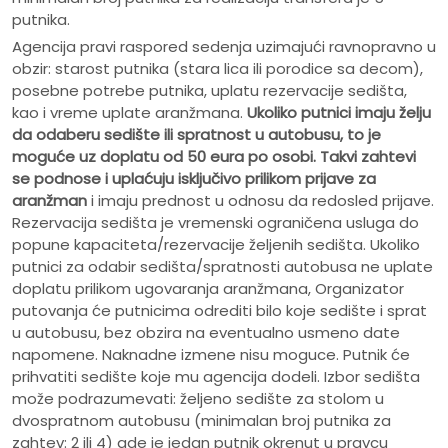
putnika.
Agencija pravi raspored sedenja uzimajući ravnopravno u
obzir: starost putnika (stara lica ili porodice sa decom),
posebne potrebe putnika, uplatu rezervacije sedišta,
kao i vreme uplate aranžmana.
Ukoliko putnici imaju želju
da odaberu sedište ili spratnost u autobusu, to je
moguće uz doplatu od 50 eura po osobi.
Takvi zahtevi
se podnose i uplaćuju isključivo prilikom prijave za
aranžman
i imaju prednost u odnosu da redosled prijave.
Rezervacija sedišta je vremenski ograničena usluga do
popune kapaciteta/rezervacije željenih sedišta. Ukoliko
putnici za odabir sedišta/spratnosti autobusa ne uplate
doplatu prilikom ugovaranja aranžmana, Organizator
putovanja će putnicima odrediti bilo koje sedište i sprat
u autobusu, bez obzira na eventualno usmeno date
napomene. Naknadne izmene nisu moguce. Putnik će
prihvatiti sedište koje mu agencija dodeli. Izbor sedišta
može podrazumevati: željeno sedište za stolom u
dvospratnom autobusu (minimalan broj putnika za
zahtev: 2 ili 4) gde je jedan putnik okrenut u pravcu