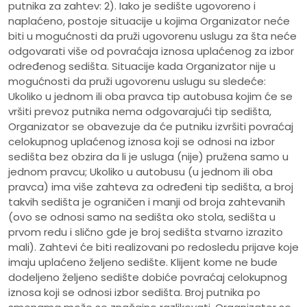
putnika za zahtev: 2). Iako je sedište ugovoreno i
naplaćeno, postoje situacije u kojima Organizator neće
biti u mogućnosti da pruži ugovorenu uslugu za šta neće
odgovarati više od povraćaja iznosa uplaćenog za izbor
određenog sedišta. Situacije kada Organizator nije u
mogućnosti da pruži ugovorenu uslugu su sledeće:
Ukoliko u jednom ili oba pravca tip autobusa kojim će se
vršiti prevoz putnika nema odgovarajući tip sedišta,
Organizator se obavezuje da će putniku izvršiti povraćaj
celokupnog uplaćenog iznosa koji se odnosi na izbor
sedišta bez obzira da li je usluga (nije) pružena samo u
jednom pravcu; Ukoliko u autobusu (u jednom ili oba
pravca) ima više zahteva za određeni tip sedišta, a broj
takvih sedišta je ograničen i manji od broja zahtevanih
(ovo se odnosi samo na sedišta oko stola, sedišta u
prvom redu i slično gde je broj sedišta stvarno izrazito
mali). Zahtevi će biti realizovani po redosledu prijave koje
imaju uplaćeno željeno sedište. Klijent kome ne bude
dodeljeno željeno sedište dobiće povraćaj celokupnog
iznosa koji se odnosi izbor sedišta. Broj putnika po