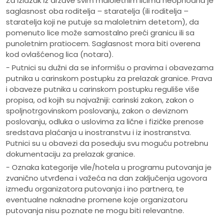
Za izlazak iz države svim maloletnim licima neophodna je
saglasnost oba roditelja – staratelja (ili roditelja –
staratelja koji ne putuje sa maloletnim detetom), da
pomenuto lice može samostalno preći granicu ili sa
punoletnim pratiocem. Saglasnost mora biti overena
kod ovlašćenog lica (notara).
- Putnici su dužni da se informišu o pravima i obavezama
putnika u carinskom postupku za prelazak granice. Prava
i obaveze putnika u carinskom postupku reguliše više
propisa, od kojih su najvažniji: carinski zakon, zakon o
spoljnotrgovinskom poslovanju, zakon o deviznom
poslovanju, odluka o uslovima za lične i fizičke prenose
sredstava plaćanja u inostranstvu i iz inostranstva.
Putnici su u obavezi da poseduju svu moguću potrebnu
dokumentaciju za prelazak granice.
- Oznaka kategorije vile/hotela u programu putovanja je
zvanično utvrđena i važeća na dan zaključenja ugovora
između organizatora putovanja i ino partnera, te
eventualne naknadne promene koje organizatoru
putovanja nisu poznate ne mogu biti relevantne.