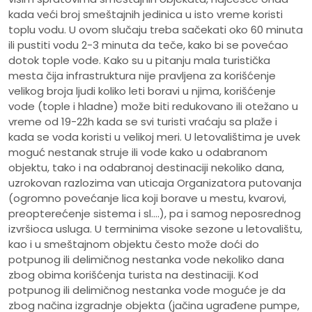
kada veći broj smeštajnih jedinica u isto vreme koristi
toplu vodu. U ovom slučaju treba sačekati oko 60 minuta
ili pustiti vodu 2-3 minuta da teče, kako bi se povećao
dotok tople vode. Kako su u pitanju mala turistička
mesta čija infrastruktura nije pravljena za korišćenje
velikog broja ljudi koliko leti boravi u njima, korišćenje
vode (tople i hladne) može biti redukovano ili otežano u
vreme od 19-22h kada se svi turisti vraćaju sa plaže i
kada se voda koristi u velikoj meri. U letovalištima je uvek
moguć nestanak struje ili vode kako u odabranom
objektu, tako i na odabranoj destinaciji nekoliko dana,
uzrokovan razlozima van uticaja Organizatora putovanja
(ogromno povećanje lica koji borave u mestu, kvarovi,
preopterećenje sistema i sl.…), pa i samog neposrednog
izvršioca usluga. U terminima visoke sezone u letovalištu,
kao i u smeštajnom objektu često može doći do
potpunog ili delimičnog nestanka vode nekoliko dana
zbog obima korišćenja turista na destinaciji. Kod
potpunog ili delimičnog nestanka vode moguće je da
zbog načina izgradnje objekta (jačina ugrađene pumpe,