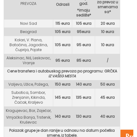
za prevoz u
PREVOZA
god.
Odrasli
smenama
*imaju
sa*
sedište*
Novi Sad
115 eura
105 eura
20 eura
Beograd
105 eura
95eur
a
10 eura
Kolari, V. Plana,
Batočina, Jagodina,
105 eura
95 eura
10 eura
Ćuprija, Pojate
Aleksinac, Niš, Leskovac,
95 eura
85 eura
/
Vranje
Cene transfera i autobuskog prevoza po programu: GR
ČKA
IZ VAŠEG MESTA
Valjevo, Užice, Požega,
150 eura
140 eura
50 eura
Subotica, Sombor,
Zrenjanin, Kikinda,
145 eura
135 eura
45 eura
Čačak, Kraljevo
Kragujevac, Bor, Zaječar,
140 eura
130 eura
40 eura
Vrnjačka Banja, Trstenik,
Kruševac
Polazak grupe je dan ranije u odnosu na datum početka
smene, iz tabele.
Pro