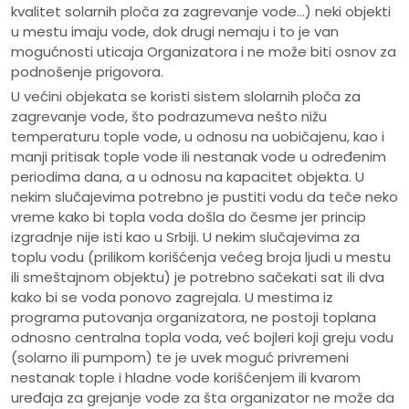
kvalitet solarnih ploča za zagrevanje vode…) neki objekti
u mestu imaju vode, dok drugi nemaju i to je van
mogućnosti uticaja Organizatora i ne može biti osnov za
podnošenje prigovora.
U većini objekata se koristi sistem slolarnih ploča za
zagrevanje vode, što podrazumeva nešto nižu
temperaturu tople vode, u odnosu na uobičajenu, kao i
manji pritisak tople vode ili nestanak vode u određenim
periodima dana, a u odnosu na kapacitet objekta. U
nekim slučajevima potrebno je pustiti vodu da teče neko
vreme kako bi topla voda došla do česme jer princip
izgradnje nije isti kao u Srbiji. U nekim slučajevima za
toplu vodu (prilikom korišćenja većeg broja ljudi u mestu
ili smeštajnom objektu) je potrebno sačekati sat ili dva
kako bi se voda ponovo zagrejala. U mestima iz
programa putovanja organizatora, ne postoji toplana
odnosno centralna topla voda, već bojleri koji greju vodu
(solarno ili pumpom) te je uvek moguć privremeni
nestanak tople i hladne vode korišćenjem ili kvarom
uređaja za grejanje vode za šta organizator ne može da