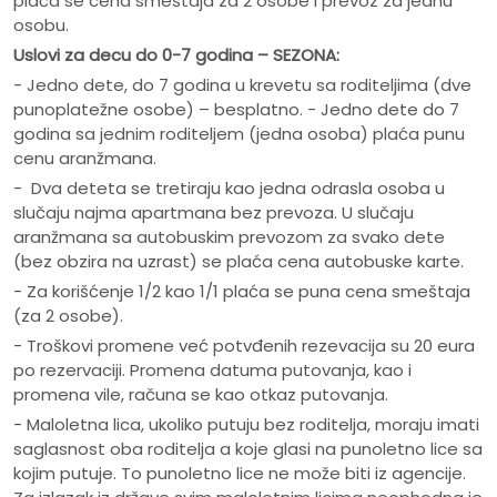
plaća se cena smeštaja za 2 osobe i prevoz za jednu
osobu.
Uslovi za decu do 0-7 godina – SEZONA:
- Jedno dete, do 7 godina u krevetu sa roditeljima (dve
punoplatežne osobe) – besplatno. - Jedno dete do 7
godina sa jednim roditeljem (jedna osoba) plaća punu
cenu aranžmana.
- Dva deteta se tretiraju kao jedna odrasla osoba u
slučaju najma apartmana bez prevoza. U slučaju
aranžmana sa autobuskim prevozom za svako dete
(bez obzira na uzrast) se plaća cena autobuske karte.
- Za korišćenje 1/2 kao 1/1 plaća se puna cena smeštaja
(za 2 osobe).
- Troškovi promene već potvđenih rezevacija su 20 eura
po rezervaciji. Promena datuma putovanja, kao i
promena vile, računa se kao otkaz putovanja.
- Maloletna lica, ukoliko putuju bez roditelja, moraju imati
saglasnost oba roditelja a koje glasi na punoletno lice sa
kojim putuje. To punoletno lice ne može biti iz agencije.