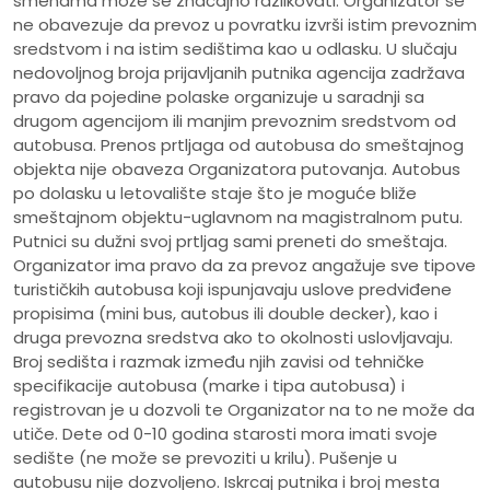
smenama može se značajno razlikovati. Organizator se
ne obavezuje da prevoz u povratku izvrši istim prevoznim
sredstvom i na istim sedištima kao u odlasku. U slučaju
nedovoljnog broja prijavljanih putnika agencija zadržava
pravo da pojedine polaske organizuje u saradnji sa
drugom agencijom ili manjim prevoznim sredstvom od
autobusa. Prenos prtljaga od autobusa do smeštajnog
objekta nije obaveza Organizatora putovanja. Autobus
po dolasku u letovalište staje što je moguće bliže
smeštajnom objektu-uglavnom na magistralnom putu.
Putnici su dužni svoj prtljag sami preneti do smeštaja.
Organizator ima pravo da za prevoz angažuje sve tipove
turističkih autobusa koji ispunjavaju uslove predviđene
propisima (mini bus, autobus ili double decker), kao i
druga prevozna sredstva ako to okolnosti uslovljavaju.
Broj sedišta i razmak između njih zavisi od tehničke
specifikacije autobusa (marke i tipa autobusa) i
registrovan je u dozvoli te Organizator na to ne može da
utiče. Dete od 0-10 godina starosti mora imati svoje
sedište (ne može se prevoziti u krilu). Pušenje u
autobusu nije dozvoljeno. Iskrcaj putnika i broj mesta