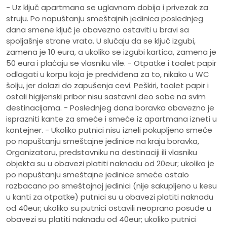
- Uz ključ apartmana se uglavnom dobija i privezak za
struju. Po napuštanju smeštajnih jedinica poslednjeg
dana smene ključ je obavezno ostaviti u bravi sa
spoljašnje strane vrata. U slučaju da se ključ izgubi,
zamena je 10 eura, a ukoliko se izgubi kartica, zamena je
50 eura i plaćaju se vlasniku vile. - Otpatke i toalet papir
odlagati u korpu koja je predviđena za to, nikako u WC
šolju, jer dolazi do zapušenja cevi. Peškiri, toalet papir i
ostali higijenski pribor nisu sastavni deo sobe na svim
destinacijama. - Poslednjeg dana boravka obavezno je
isprazniti kante za smeće i smeće iz apartmana izneti u
kontejner. - Ukoliko putnici nisu izneli pokupljeno smeće
po napuštanju smeštajne jedinice na kraju boravka,
Organizatoru, predstavniku na destinaciji ili vlasniku
objekta su u obavezi platiti naknadu od 20eur; ukoliko je
po napuštanju smeštajne jedinice smeće ostalo
razbacano po smeštajnoj jedinici (nije sakupljeno u kesu
u kanti za otpatke) putnici su u obavezi platiti naknadu
od 40eur; ukoliko su putnici ostavili neoprano posuđe u
obavezi su platiti naknadu od 40eur; ukoliko putnici