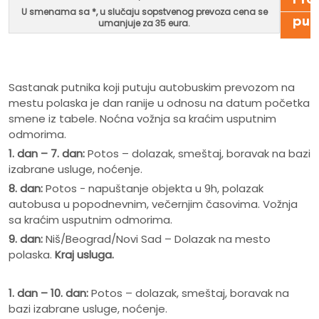
U smenama sa *, u
slučaju sopstvenog prevoza cena se
put
umanjuje za 35 eura.
Sastanak putnika koji putuju autobuskim prevozom na
mestu polaska je dan ranije u odnosu na datum početka
smene iz tabele. Noćna vožnja sa kraćim usputnim
odmorima.
1. dan – 7. dan:
Potos – dolazak, smeštaj, boravak na bazi
izabrane usluge, noćenje.
8. dan:
Potos - napuštanje objekta u 9h, polazak
autobusa u popodnevnim, večernjim časovima. Vožnja
sa kraćim usputnim odmorima.
9. dan:
Niš/Beograd/Novi Sad – Dolazak na mesto
polaska.
Kraj usluga.
1. dan – 10. dan:
Potos – dolazak, smeštaj, boravak na
bazi izabrane usluge, noćenje.