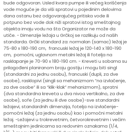
bude odgovoran. Usled kvara pumpe ili većeg korišćenja
vode moguće je da viši spratovi u pojedinim delovima
dana ostanu bez odgovarajućeg pritiska vode ili
potpuno bez vode dok niži spratovi istog smeštajnog
objekta imaju vodu na šta Organizator ne može da
utiče. - Dimenzije ležaja u Grčkoj se razlikuju od naših
standarda. Grčki standard za: normalan (samac) ležaj je
75-80 x 180-190 cm, francuski ležaj je 120-140 x 180-190
cm, pomoćni, uglavnom metalni ležaj ili fotelja na
rasklapanje je 70-90 x 180-190 cm. - Kreveti u sobama su
prilagođeni planiranom broju gostiju i mogu biti singl
(standardni za jednu osobu), francuski (dupli, za dve
osobe), rasklopivi (singli sa mehanizmom “na izvlačenje,
za dve osobe” ili sa “klik-klak” mehanizmom), spratni
(dva standardna kreveta u dva nivoa vertikalno, za dve
osobe), sofe (za jednu ili dve osobe)-sve standardni
ležajevi, standardnih dimenzija, fotelja na izvlačenje-
pomoćni ležaj (za jednu osobu) kao i pomoćni metalni
ležaj. -Ležajevi u trokrevetnim, četvorokrevetnim i većim
smeštajnim jedinicama sa redovnim oznakama (1/4,