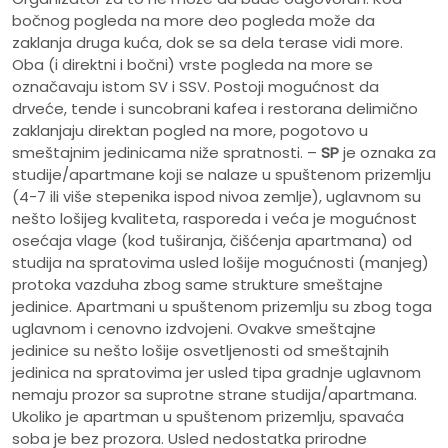
bočnog pogleda na more deo pogleda može da
zaklanja druga kuća, dok se sa dela terase vidi more.
Oba (i direktni i bočni) vrste pogleda na more se
označavaju istom SV i SSV. Postoji mogućnost da
drveće, tende i suncobrani kafea i restorana delimično
zaklanjaju direktan pogled na more, pogotovo u
smeštajnim jedinicama niže spratnosti. –
SP
je oznaka za
studije/apartmane koji se nalaze u spuštenom prizemlju
(4-7 ili više stepenika ispod nivoa zemlje), uglavnom su
nešto lošijeg kvaliteta, rasporeda i veća je mogućnost
osećaja vlage (kod tuširanja, čišćenja apartmana) od
studija na spratovima usled lošije mogućnosti (manjeg)
protoka vazduha zbog same strukture smeštajne
jedinice. Apartmani u spuštenom prizemlju su zbog toga
uglavnom i cenovno izdvojeni. Ovakve smeštajne
jedinice su nešto lošije osvetljenosti od smeštajnih
jedinica na spratovima jer usled tipa gradnje uglavnom
nemaju prozor sa suprotne strane studija/apartmana.
Ukoliko je apartman u spuštenom prizemlju, spavaća
soba je bez prozora. Usled nedostatka prirodne