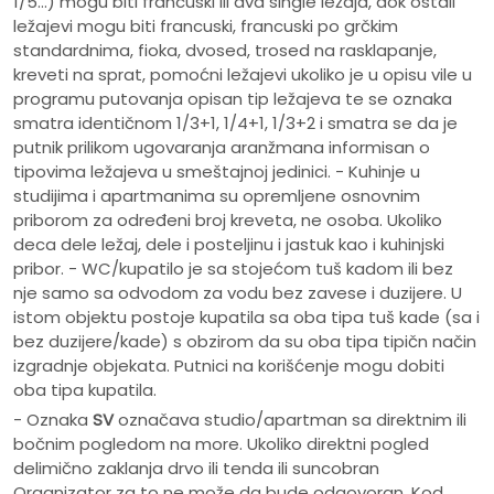
1/5…) mogu biti francuski ili dva single ležaja, dok ostali
ležajevi mogu biti francuski, francuski po grčkim
standardnima, fioka, dvosed, trosed na rasklapanje,
kreveti na sprat, pomoćni ležajevi ukoliko je u opisu vile u
programu putovanja opisan tip ležajeva te se oznaka
smatra identičnom 1/3+1, 1/4+1, 1/3+2 i smatra se da je
putnik prilikom ugovaranja aranžmana informisan o
tipovima ležajeva u smeštajnoj jedinici. - Kuhinje u
studijima i apartmanima su opremljene osnovnim
priborom za određeni broj kreveta, ne osoba. Ukoliko
deca dele ležaj, dele i posteljinu i jastuk kao i kuhinjski
pribor. - WC/kupatilo je sa stojećom tuš kadom ili bez
nje samo sa odvodom za vodu bez zavese i duzijere. U
istom objektu postoje kupatila sa oba tipa tuš kade (sa i
bez duzijere/kade) s obzirom da su oba tipa tipičn način
izgradnje objekata. Putnici na korišćenje mogu dobiti
oba tipa kupatila.
- Oznaka
SV
označava studio/apartman sa direktnim ili
bočnim pogledom na more. Ukoliko direktni pogled
delimično zaklanja drvo ili tenda ili suncobran
Organizator za to ne može da bude odgovoran. Kod