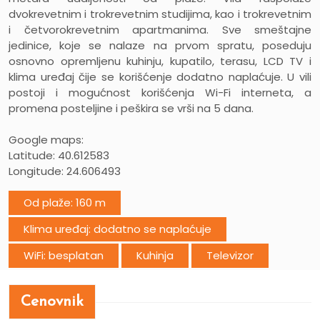
dvokrevetnim i trokrevetnim studijima, kao i trokrevetnim
i četvorokrevetnim apartmanima. Sve smeštajne
jedinice, koje se nalaze na prvom spratu, poseduju
osnovno opremljenu kuhinju, kupatilo, terasu, LCD TV i
klima uređaj čije se korišćenje dodatno naplaćuje. U vili
postoji i mogućnost korišćenja Wi-Fi interneta, a
promena posteljine i peškira se vrši na 5 dana.
Google maps:
Latitude: 40.612583
Longitude: 24.606493
Od plaže: 160 m
Klima uređaj: dodatno se naplaćuje
WiFi: besplatan
Kuhinja
Televizor
Cenovnik