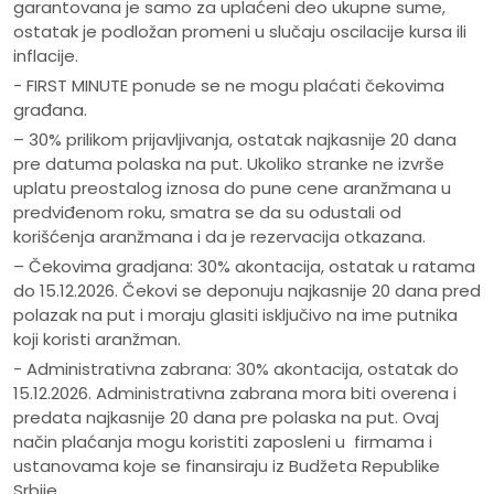
garantovana je samo za uplaćeni deo ukupne sume,
ostatak je podložan promeni u slučaju oscilacije kursa ili
inflacije.
- FIRST MINUTE ponude se ne mogu plaćati čekovima
građana.
– 30% prilikom prijavljivanja, ostatak najkasnije 20 dana
pre datuma polaska na put. Ukoliko stranke ne izvrše
uplatu preostalog iznosa do pune cene aranžmana u
predviđenom roku, smatra se da su odustali od
korišćenja aranžmana i da je rezervacija otkazana.
– Čekovima gradjana: 30% akontacija, ostatak u ratama
do 15.12.2026. Čekovi se deponuju najkasnije 20 dana pred
polazak na put i moraju glasiti isključivo na ime putnika
koji koristi aranžman.
- Administrativna zabrana: 30% akontacija, ostatak do
15.12.2026. Administrativna zabrana mora biti overena i
predata najkasnije 20 dana pre polaska na put. Ovaj
način plaćanja mogu koristiti zaposleni u firmama i
ustanovama koje se finansiraju iz Budžeta Republike
Srbije.