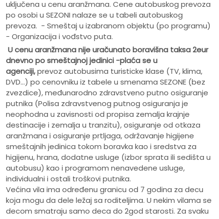
uključena u cenu aranžmana. Cene autobuskog prevoza
po osobi u SEZONI nalaze se u tabeli autobuskog
prevoza. - Smeštaj u izabranom objektu (po programu)
- Organizacija i vođstvo puta.
U cenu aranžmana nije uračunato
boravišna taksa 2eur
dnevno po smeštajnoj jedinici -plaća se u
agenciji,
prevoz autobusima turisticke klase (TV, klima,
DVD...) po cenovniku iz tabele u smenama SEZONE (bez
zvezdice), međunarodno zdravstveno putno osiguranje
putnika (Polisa zdravstvenog putnog osiguranja je
neophodna u zavisnosti od propisa zemalja krajnje
destinacije i zemalja u tranzitu), osiguranje od otkaza
aranžmana i osiguranje prtljaga, održavanje higijene
smeštajnih jedinica tokom boravka kao i sredstva za
higijenu, hrana, dodatne usluge (izbor sprata ili sedišta u
autobusu) kao i programom nenavedene usluge,
individualni i ostali troškovi putnika.
Većina vila ima određenu granicu od 7 godina za decu
koja mogu da dele ležaj sa roditeljima. U nekim vilama se
decom smatraju samo deca do 2god starosti. Za svaku