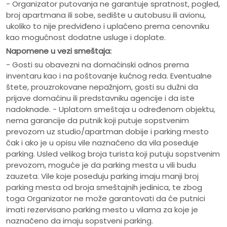
- Organizator putovanja ne garantuje spratnost, pogled,
broj apartmana ili sobe, sedište u autobusu ili avionu,
ukoliko to nije predviđeno i uplaćeno prema cenovniku
kao mogućnost dodatne usluge i doplate.
Napomene u vezi smeštaja:
- Gosti su obavezni na domaćinski odnos prema
inventaru kao i na poštovanje kućnog reda. Eventualne
štete, prouzrokovane nepažnjom, gosti su dužni da
prijave domaćinu ili predstavniku agencije i da iste
nadoknade. - Uplatom smeštaja u određenom objektu,
nema garancije da putnik koji putuje sopstvenim
prevozom uz studio/apartman dobije i parking mesto
čak i ako je u opisu vile naznačeno da vila poseduje
parking. Usled velikog broja turista koji putuju sopstvenim
prevozom, moguće je da parking mesta u vili budu
zauzeta. Vile koje poseduju parking imaju manji broj
parking mesta od broja smeštajnih jedinica, te zbog
toga Organizator ne može garantovati da će putnici
imati rezervisano parking mesto u vilama za koje je
naznačeno da imaju sopstveni parking.