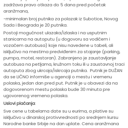
zadržava pravo otkaza do 5 dana pred početak
aranžmana,
-minimalan broj putnika za polazak iz Subotice, Novog
Sada i Beograda je 20 putnika.
Postoji mogućnost ulazaka/izlaska i na usputnim
stanicama na autoputu (u dogovoru sa vodičem i
vozačem autobusa) koje nisu navedene u tabeli, ali
isključivo na mestima predviđenim za stajanje (parking,
pumpa, motel, restoran). Zabranjeno je zaustavljanje
autobusa na petljama, kružnom toku ili u zaustavnoj traci
autoputa zbog ukrcaja/iskrcaja putnika. Putnik je DUŽAN
da se LIČNO informiše u agenciji o mestu i vremenu
polaska, jedan dan pred put. Putnik je u obavezi da na
dogovorenom mestu polaska bude 30 minuta pre
ugovorenog vremena polaska.
Uslovi plaćanja
:
Sve cene u tabelama date su u eurima, a plative su
isključivo u dinarskoj protivvrednosti po srednjem kursu
Narodne banke Srbije na dan uplate. Cena aranžmana