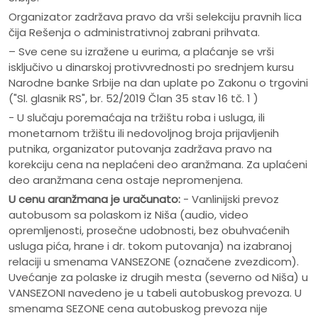
Organizator zadržava pravo da vrši selekciju pravnih lica
čija Rešenja o administrativnoj zabrani prihvata.
– Sve cene su izražene u eurima, a plaćanje se vrši
isključivo u dinarskoj protivvrednosti po srednjem kursu
Narodne banke Srbije na dan uplate po Zakonu o trgovini
("Sl. glasnik RS", br. 52/2019 Član 35 stav 16 tč. 1 )
- U slučaju poremaćaja na tržištu roba i usluga, ili
monetarnom tržištu ili nedovoljnog broja prijavljenih
putnika, organizator putovanja zadržava pravo na
korekciju cena na neplaćeni deo aranžmana. Za uplaćeni
deo aranžmana cena ostaje nepromenjena.
U cenu aranžmana je uračunato:
- Vanlinijski prevoz
autobusom sa polaskom iz Niša (audio, video
opremljenosti, prosečne udobnosti, bez obuhvaćenih
usluga pića, hrane i dr. tokom putovanja) na izabranoj
relaciji u smenama VANSEZONE (označene zvezdicom).
Uvećanje za polaske iz drugih mesta (severno od Niša) u
VANSEZONI navedeno je u tabeli autobuskog prevoza. U
smenama SEZONE cena autobuskog prevoza nije