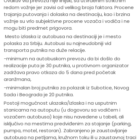
Ovakav vid prevoza nije linijski, sa utvrđenim striktnim
redom vožnje jer zavisi od velikog broja faktora. Procene
trajanja putovanja i dolaska na destinaciju, kao i brzina
vožnje su vrlo subjektivne procene vozača i vodiča i ne
mogu biti predmet prigovora.
Mesto izlaska iz autobusa na destinaciji je i mesto
polaska za Srbiju. Autobusi su najneudobniji vid
transporta putnika na duže relacije.
-minimum na autobuskom prevozu da bi došlo do
realizacije puta je 30 putnika, u protivnom organizator
zadržava pravo otkaza do 5 dana pred početak
aranžmana,
-minimalan broj putnika za polazak iz Subotice, Novog
Sada i Beograda je 20 putnika.
Postoji mogućnost ulazaka/izlaska i na usputnim
stanicama na autoputu (u dogovoru sa vodičem i
vozačem autobusa) koje nisu navedene u tabeli, ali
isključivo na mestima predviđenim za stajanje (parking,
pumpa, motel, restoran). Zabranjeno je zaustavljanje
autobusa na petljama, kružnom toku ili u zaustavnoj traci