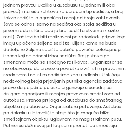
jednom pravcu; Ukoliko u autobusu (u jednom ili oba
pravca) ima više zahteva za određeni tip sedišta, a broj
takvih sedišta je ograničen i manji od broja zahtevanih
(ovo se odnosi samo na sedišta oko stola, sedišta u
prvom redu i slično gde je broj sedišta stvarno izrazito
mali). Zahtevi će biti realizovani po redosledu prijave koje
imaju uplaćeno željeno sedište. Klijent kome ne bude
dodeljeno željeno sedište dobiće povraćaj celokupnog
iznosa koji se odnosi izbor sedišta. Broj putnika po
smenama može se značajno razlikovati. Organizator se
ne obavezuje da prevoz u povratku izvrši istim prevoznim
sredstvom i na istim sedištima kao u odlasku. U slučaju
nedovoljnog broja prijavljanih putnika agencija zadržava
pravo da pojedine polaske organizuje u saradnji sa
drugom agencijom ili manjim prevoznim sredstvom od
autobusa. Prenos prtljaga od autobusa do smeštajnog
objekta nije obaveza Organizatora putovanja. Autobus
po dolasku u letovalište staje što je moguće bliže
smeštajnom objektu-uglavnom na magistralnom putu.
Putnici su dužni svoj prtljag sami preneti do smeštaja.