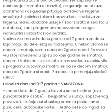
neophodna u zavisnosti od propisa zemalja krajnje
destinacije i zemalja u tranzitu), osiguranje od otkaza
aranžmana i osiguranje prtljaga, održavanje higijene
smeštajnih jedinica tokom boravka kao i sredstva za
higijenu, hrana, dodatne usluge (izbor sprata ili sedišta u
autobusu) kao i programom nenavedene usluge,
individualni i ostali troškovi putnika.
Većina vila ima određenu granicu od 7 godina za decu
koja mogu da dele ležaj sa roditeljima. U nekim vilama se
decom smatraju samo deca do 2god starosti. Za svaku
vilu stoji navedeno u opisu do koje godine se smatraju
decom. Ukoliko ne stoji eksplicitno navedeno u opisu vile
u programu putovanja,smatra se da se decom smatraju
deca do 7godina starosti. Za decu se primenjuju sledeći
uslovi:
Uslovi za decu od 0-7 godina - VANSEZONA:
–Jedno dete do 7 god., u krevetu sa roditeljima (dve
punoplatežne osobe) – besplatno u slučaju sopstvenog
prevoza. U slučaju autobuskog prevoza plaća samo
punu cenu autobuske karte. - Jedno dete do 7 god. sa