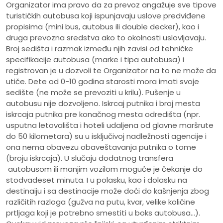
Organizator ima pravo da za prevoz angažuje sve tipove
turističkih autobusa koji ispunjavaju uslove predviđene
propisima (mini bus, autobus ili double decker), kao i
druga prevozna sredstva ako to okolnosti uslovljavaju.
Broj sedišta i razmak između njih zavisi od tehničke
specifikacije autobusa (marke i tipa autobusa) i
registrovan je u dozvoli te Organizator na to ne može da
utiče. Dete od 0-10 godina starosti mora imati svoje
sedište (ne može se prevoziti u krilu). Pušenje u
autobusu nije dozvoljeno. Iskrcaj putnika i broj mesta
iskrcaja putnika pre konačnog mesta odredišta (npr.
usputna letovališta i hoteli udaljena od glavne maršrute
do 50 kilometara) su u isključivoj nadležnosti agencije i
ona nema obavezu obaveštavanja putnika o tome
(broju iskrcaja). U slučaju dodatnog transfera
autobusom ili manjim vozilom moguće je čekanje do
stodvadeset minuta. I u polasku, kao i dolasku na
destinaiju i sa destinacije može doći do kašnjenja zbog
različitih razloga (gužva na putu, kvar, velike količine
prtljaga koji je potrebno smestiti u boks autobusa...).