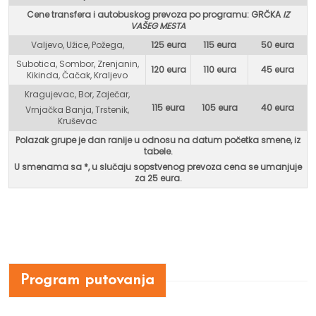
Cene transfera i autobuskog prevoza po programu: GR
ČKA
IZ
VAŠEG MESTA
Valjevo, Užice, Požega,
125 eura
115 eura
50 eura
Subotica, Sombor, Zrenjanin,
120 eura
110 eura
45 eura
Kikinda, Čačak, Kraljevo
Kragujevac, Bor, Zaječar,
115 eura
105 eura
40 eura
Vrnjačka Banja, Trstenik,
Kruševac
Polazak grupe je dan ranije u odnosu na datum početka smene, iz
tabele.
U smenama sa *, u
slučaju sopstvenog prevoza cena se umanjuje
za 25 eura.
Program putovanja