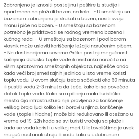
Zabranjeno je iznositi posteljinu i peškire iz studija i
apartmana na plažu ili bazen, na kola... - U smeštaju sa
bazenom zabranjeno je skakati u bazen, nositi svoju
hranu i piće na bazen. - U smeštaju sa bazenom
potrebno je pridržavati se radnog vremena bazena i
kućnog reda. – U smeštaju sa bazenom i pool barom
vlasnik može usloviti korišćenje ležaljki naručenim pićem.
- Na destinacijama severne Grčke postoji mogućnost
kašnjenja dolaska tople vode ili nestanka naročito na
višim spratovima smeštajnih objekata, najčešće onda
kada veći broj smeštajnih jedinica u isto vreme koristi
toplu vodu. U ovom slučaju treba sačekati oko 60 minuta
ili pustiti vodu 2-3 minuta da teče, kako bi se povećao
dotok tople vode. Kako su u pitanju mala turistička
mesta čija infrastruktura nije pravljena za korišćenje
velikog broja ljudi koliko leti boravi u njima, korišćenje
vode (tople i hladne) može biti redukovano ili otežano u
vreme od 19-22h kada se svi turisti vraćaju sa plaže i
kada se voda koristi u velikoj meri. U letovalištima je uvek
moguć nestanak struje ili vode kako u odabranom