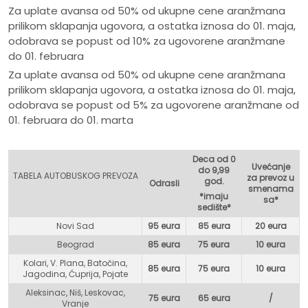
Za uplate avansa od 50% od ukupne cene aranžmana
prilikom sklapanja ugovora, a ostatka iznosa do 01. maja,
odobrava se popust od 10% za ugovorene aranžmane
do 01. februara
Za uplate avansa od 50% od ukupne cene aranžmana
prilikom sklapanja ugovora, a ostatka iznosa do 01. maja,
odobrava se popust od 5% za ugovorene aranžmane od
01. februara do 01. marta
Deca od 0
Uvećanje
do 9,99
TABELA AUTOBUSKOG PREVOZA
za prevoz u
god.
Odrasli
smenama
*imaju
sa*
sedište*
Novi Sad
95 eura
85 eura
20 eura
Beograd
85 eura
75 eur
a
10 eura
Kolari, V. Plana, Batočina,
85 eura
75 eura
10 eura
Jagodina, Ćuprija, Pojate
Aleksinac, Niš, Leskovac,
75 eura
65 eura
/
Vranje