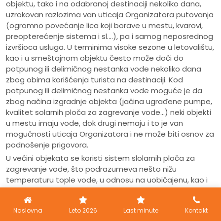
objektu, tako i na odabranoj destinaciji nekoliko dana,
uzrokovan razlozima van uticaja Organizatora putovanja
(ogromno povećanje lica koji borave u mestu, kvarovi,
preopterećenje sistema i sl.…), pa i samog neposrednog
izvršioca usluga. U terminima visoke sezone u letovalištu,
kao i u smeštajnom objektu često može doći do
potpunog ili delimičnog nestanka vode nekoliko dana
zbog obima korišćenja turista na destinaciji. Kod
potpunog ili delimičnog nestanka vode moguće je da
zbog načina izgradnje objekta (jačina ugrađene pumpe,
kvalitet solarnih ploča za zagrevanje vode…) neki objekti
u mestu imaju vode, dok drugi nemaju i to je van
mogućnosti uticaja Organizatora i ne može biti osnov za
podnošenje prigovora.
U većini objekata se koristi sistem slolarnih ploča za
zagrevanje vode, što podrazumeva nešto nižu
temperaturu tople vode, u odnosu na uobičajenu, kao i
manji pritisak tople vode ili nestanak vode u određenim
periodima dana, a u odnosu na kapacitet objekta. U
Naslovna
Leto 2026
Last minute
Kontakt
nekim slučajevima potrebno je pustiti vodu da teče neko