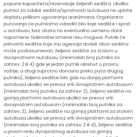
popune kapaciteta/rezervacije željenih sedišta. Ukoliko
putnici za odabir sedišta/spratnosti autobusa ne uplate
doplatu prilikom ugovaranja aranžmana, Organizator
putovanja će putnicima odrediti bilo koje sedište i sprat
u autobusu, bez obzira na eventualno usmeno date
napomene. Naknadne izmene nisu moguce. Putnik će
prihvatiti sedište koje mu agencija dodeli. Izbor sedišta
može podrazumevati: željeno sedište za stolom u
dvospratnom autobusu (minimalan broj putnika za
zahtev: 2 ili 4) gde je jedan putnik okrenut u pravcu
vožnje, a drugi suprotno donosno preko puta drugog
putnika), željeno sedište bilo gde na donjoj platformi
autobusa ukoliko se prevoz vrši dvospratnim autobusom
(minimalan broj putnika za zahtev: 2), željeno sedište na
gornjoj platformi autobusa ukoliko se prevoz vrši
dvospratnim autobusom (minimalan broj putnika za
zahtev: 2), željeno sedište na gornjoj platformi za stolom
autobusa ukoliko se prevoz vrši dvospratnim autobusom
(minimalan broj putnika za zahtev: 2 ili 4), željeno sedište
u prvom redu dvospratnog autobusa na gornjoj