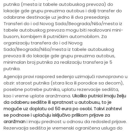
putnika (mesta iz tabele autobuskog prevoza) do
lokacije gde grupu preuzima autobus i dalji transfer do
odabrane destinacije uz jedno ili dva presedanja.
Transferi do i od Novog Sada/Beograda/Niša/mesta iz
tabele autobuskog prevoza mogu biti realizovani mini-
busom, kombijem ili putničkim automobilom. Za
organizaciju transfera do i od Novog
Sada/Beograda/Niša/mesta iz tabele autobuskog
prevoza ili do lokacije gde grupu preuzima autobus,
minimalan broj putnika za realizaciju transfera je 5
putnika.
Agencija pravi raspored sedenja uzimajući ravnopravno u
obzir: starost putnika (stara lica ili porodice sa decom),
posebne potrebe putnika, uplatu rezervacije sedišta,
kao i vreme uplate aranžmana.
Ukoliko putnici imaju želju
da odaberu sedište ili spratnost u autobusu, to je
moguće uz doplatu od 50 eura po osobi.
Takvi zahtevi
se podnose i uplaćuju isključivo prilikom prijave za
aranžman
i imaju prednost u odnosu da redosled prijave.
Rezervacija sedišta je vremenski ograničena usluga do