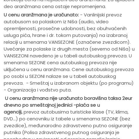
deo aranžmana cena ostaje nepromenjena.
U cenu aranžmana je uračunato:
- Vanlinijski prevoz
autobusom sa polaskom iz Niša (audio, video
opremljenosti, prosečne udobnosti, bez obuhvaćenih
usluga pića, hrane i dr. tokom putovanja) na izabranoj
relaciji u smenama VANSEZONE (označene zvezdicom).
Uvećanje za polaske iz drugih mesta (severno od Niša) u
VANSEZONI navedeno je u tabeli autobuskog prevoza. U
smenama SEZONE cena autobuskog prevoza nije
uključena u cenu aranžmana. Cene autobuskog prevoza
po osobi u SEZONI nalaze se u tabeli autobuskog
prevoza. - Smeštaj u izabranom objektu (po programu)
- Organizacija i vođstvo puta.
U cenu aranžmana nije uračunato
boravišna taksa 2eur
dnevno po smeštajnoj jedinici -plaća se u
agenciji,
prevoz autobusima turisticke klase (TV, klima,
DVD...) po cenovniku iz tabele u smenama SEZONE (bez
zvezdice), međunarodno zdravstveno putno osiguranje
putnika (Polisa zdravstvenog putnog osiguranja je