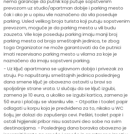
nema garancije da putnik koji putuje sopstvenim
prevozom uz studio/apartman dobije i parking mesto
čak i ako je u opisu vile naznačeno da vila poseduje
parking. Usled velikog broja turista koji putuju sopstvenim
prevozom, moguće je da parking mesta u vili budu
zauzeta. Vile koje poseduju parking imaju manji broj
parking mesta od broja smeštajnih jedinica, te zbog
toga Organizator ne može garantovati da će putnici
imati rezervisano parking mesto u vilama za koje je
naznačeno da imaju sopstveni parking.
- Uz ključ apartmana se uglavnom dobija i privezak za
struju. Po napuštanju smeštajnih jedinica poslednjeg
dana smene ključ je obavezno ostaviti u bravi sa
spoljašnje strane vrata. U slučaju da se ključ izgubi,
zamena je 10 eura, a ukoliko se izgubi kartica, zamena je
50 eura i plaćaju se vlasniku vile. - Otpatke i toalet papir
odlagati u korpu koja je predviđena za to, nikako u WC
šolju, jer dolazi do zapušenja cevi. Peškiri, toalet papir i
ostali higijenski pribor nisu sastavni deo sobe na svim
destinacijama. - Poslednjeg dana boravka obavezno je