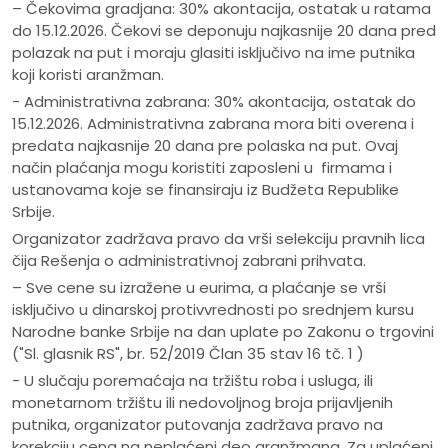
– Čekovima gradjana: 30% akontacija, ostatak u ratama
do 15.12.2026. Čekovi se deponuju najkasnije 20 dana pred
polazak na put i moraju glasiti isključivo na ime putnika
koji koristi aranžman.
- Administrativna zabrana: 30% akontacija, ostatak do
15.12.2026. Administrativna zabrana mora biti overena i
predata najkasnije 20 dana pre polaska na put. Ovaj
način plaćanja mogu koristiti zaposleni u firmama i
ustanovama koje se finansiraju iz Budžeta Republike
Srbije.
Organizator zadržava pravo da vrši selekciju pravnih lica
čija Rešenja o administrativnoj zabrani prihvata.
– Sve cene su izražene u eurima, a plaćanje se vrši
isključivo u dinarskoj protivvrednosti po srednjem kursu
Narodne banke Srbije na dan uplate po Zakonu o trgovini
("Sl. glasnik RS", br. 52/2019 Član 35 stav 16 tč. 1 )
- U slučaju poremaćaja na tržištu roba i usluga, ili
monetarnom tržištu ili nedovoljnog broja prijavljenih
putnika, organizator putovanja zadržava pravo na
korekciju cena na neplaćeni deo aranžmana. Za uplaćeni