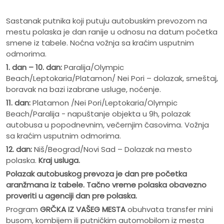
Sastanak putnika koji putuju autobuskim prevozom na
mestu polaska je dan ranije u odnosu na datum početka
smene iz tabele. Noćna vožnja sa kraćim usputnim
odmorima.
1. dan – 10. dan:
Paralija/Olympic
Beach/Leptokaria/Platamon/ Nei Pori – dolazak, smeštaj,
boravak na bazi izabrane usluge, noćenje.
11. dan:
Platamon /Nei Pori/Leptokaria/Olympic
Beach/Paralija - napuštanje objekta u 9h, polazak
autobusa u popodnevnim, večernjim časovima. Vožnja
sa kraćim usputnim odmorima.
12. dan:
Niš/Beograd/Novi Sad – Dolazak na mesto
polaska.
Kraj usluga.
Polazak autobuskog prevoza je dan pre po
č
etka
aranžmana iz tabele. Ta
č
no vreme polaska obavezno
proveriti u agenciji dan pre polaska.
Program
GRČKA IZ VAŠEG MESTA
obuhvata transfer mini
busom, kombijem ili putničkim automobilom iz mesta