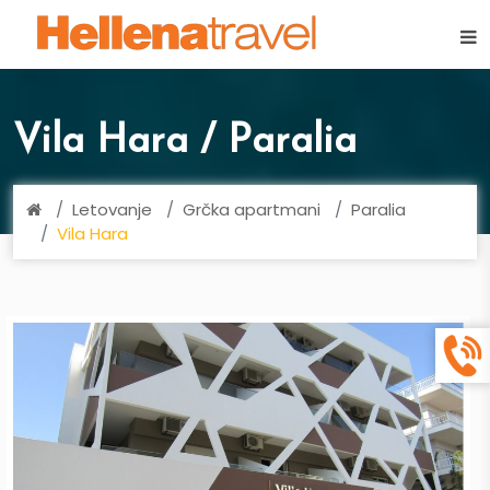
×
Vila Hara / Paralia
Letovanje
Grčka apartmani
Paralia
Vila Hara