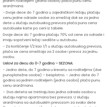
jednim roditeljem (jedna osoba) plaća punu cenu
aranžmana.
- Dvoje dece do 7 godina u zajedničkom ležaju, plaćaju
cenu jedne odrasle osobe za smeštaj dok se za jedno
dete u slučaju autobuskog prevoza plaća puna cena
autobuske karte po ceni iz tabele.
Dvoje dece do 7 godina plaćaju 70% od cene za odrasle i
imaju sopstveni ležaj i sedište u autobusu.
- Za korišćenje 1/2 kao 1/1 u slučaju autobuskog prevoza,
plaća se cena smeštaja za 2 osobe i prevoz za jednu
osobu.
Uslovi za decu do 0-7 godina – SEZONA:
- Jedno dete, do 7 godina u krevetu sa roditeljima (dve
punoplatežne osobe) – besplatno. - Jedno dete do 7
godina sa jednim roditeljem (jedna osoba) plaća punu
cenu aranžmana.
- Dva deteta se tretiraju kao jedna odrasla osoba u
slučaju najma apartmana bez prevoza. U slučaju
aranžmana sa autobuskim prevozom za svako dete