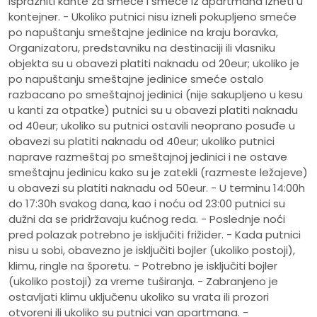
isprazniti kante za smeće i smeće iz apartmana izneti u
kontejner. - Ukoliko putnici nisu izneli pokupljeno smeće
po napuštanju smeštajne jedinice na kraju boravka,
Organizatoru, predstavniku na destinaciji ili vlasniku
objekta su u obavezi platiti naknadu od 20eur; ukoliko je
po napuštanju smeštajne jedinice smeće ostalo
razbacano po smeštajnoj jedinici (nije sakupljeno u kesu
u kanti za otpatke) putnici su u obavezi platiti naknadu
od 40eur; ukoliko su putnici ostavili neoprano posuđe u
obavezi su platiti naknadu od 40eur; ukoliko putnici
naprave razmeštaj po smeštajnoj jedinici i ne ostave
smeštajnu jedinicu kako su je zatekli (razmeste ležajeve)
u obavezi su platiti naknadu od 50eur. - U terminu 14:00h
do 17:30h svakog dana, kao i noću od 23:00 putnici su
dužni da se pridržavaju kućnog reda. - Poslednje noći
pred polazak potrebno je isključiti frižider. - Kada putnici
nisu u sobi, obavezno je isključiti bojler (ukoliko postoji),
klimu, ringle na šporetu. - Potrebno je isključiti bojler
(ukoliko postoji) za vreme tuširanja. - Zabranjeno je
ostavljati klimu uključenu ukoliko su vrata ili prozori
otvoreni ili ukoliko su putnici van apartmana. -