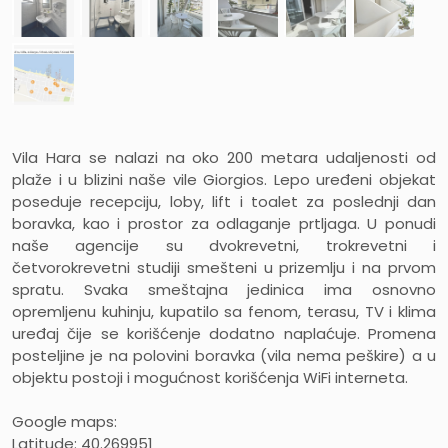
Vila Hara se nalazi na oko 200 metara udaljenosti od
plaže i u blizini naše vile Giorgios. Lepo uređeni objekat
poseduje recepciju, loby, lift i toalet za poslednji dan
boravka, kao i prostor za odlaganje prtljaga. U ponudi
naše agencije su dvokrevetni, trokrevetni i
četvorokrevetni studiji smešteni u prizemlju i na prvom
spratu. Svaka smeštajna jedinica ima osnovno
opremljenu kuhinju, kupatilo sa fenom, terasu, TV i klima
uređaj čije se korišćenje dodatno naplaćuje. Promena
posteljine je na polovini boravka (vila nema peškire) a u
objektu postoji i mogućnost korišćenja WiFi interneta.
Google maps:
Latitude: 40.269951