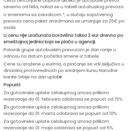
Cena teritorijalne doplate ukoliko je autobuski prevoz
severno od Niša, nalazi se u tabeli autobuskog prevoza.
U smenama sa zvezdicom *, u slučaju sopstvenog
prevoza cena paket aranžmana se umanjuje za 25€ po
osobi.
U cenu nije ura
č
unata boravišna taksa 2 eur dnevno po
smeštajnoj jedinici koja se pla
ć
a u agenciji.
Polazak grupe autobuskim prevozom je dan ranije u
odnosu na datum početka smene iz tabele.
Cene su izražene u eurima, a plaćanje se vrši isključivo u
dinarskoj protivvrednosti po srednjem kursu Narodne
banke Srbije na dan upla
te
Popusti:
Za gotovinske uplate celokupnog iznosa prilikom
rezervacije do 01. februara odobrava se popust od 15%
Z
a gotovinske uplate celokupnog iznosa prilikom
rezervacije do 01. marta odobrava se popust od 10%
Za gotovinske uplate celokupnog iznosa prilikom
rezervacije do 01. maja odobrava se popust od 5%