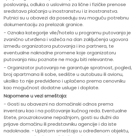
poslovanju, odluka o uslovima za lične i fizičke prenose
sredstava plaćanja u inostranstvu i iz inostranstva.
Putnici su u obavezi da poseduju svu moguću potrebnu
dokumentaciju za prelazak granice.
- Oznaka kategorije vile/hotela u programu putovanja je
zvanično utvrđena i važeća na dan zaključenja ugovora
između organizatora putovanja i ino partnera, te
eventualne naknadne promene koje organizatoru
putovanja nisu poznate ne mogu biti relevantne.
- Organizator putovanja ne garantuje spratnost, pogled,
broj apartmana ili sobe, sedište u autobusu ili avionu,
ukoliko to nije predviđeno i uplaćeno prema cenovniku
kao mogućnost dodatne usluge i doplate.
Napomene u vezi smeštaja:
- Gosti su obavezni na domaćinski odnos prema
inventaru kao i na poštovanje kućnog reda. Eventualne
štete, prouzrokovane nepažnjom, gosti su dužni da
prijave domaćinu ili predstavniku agencije i da iste
nadoknade. - Uplatom smeštaja u određenom objektu,