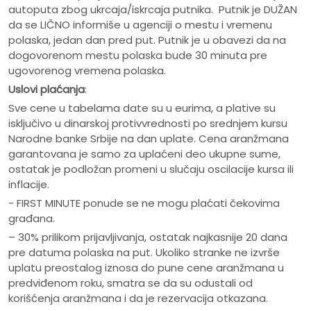
autoputa zbog ukrcaja/iskrcaja putnika. Putnik je DUŽAN
da se LIČNO informiše u agenciji o mestu i vremenu
polaska, jedan dan pred put. Putnik je u obavezi da na
dogovorenom mestu polaska bude 30 minuta pre
ugovorenog vremena polaska.
Uslovi plaćanja
:
Sve cene u tabelama date su u eurima, a plative su
isključivo u dinarskoj protivvrednosti po srednjem kursu
Narodne banke Srbije na dan uplate. Cena aranžmana
garantovana je samo za uplaćeni deo ukupne sume,
ostatak je podložan promeni u slučaju oscilacije kursa ili
inflacije.
- FIRST MINUTE ponude se ne mogu plaćati čekovima
građana.
– 30% prilikom prijavljivanja, ostatak najkasnije 20 dana
pre datuma polaska na put. Ukoliko stranke ne izvrše
uplatu preostalog iznosa do pune cene aranžmana u
predviđenom roku, smatra se da su odustali od
korišćenja aranžmana i da je rezervacija otkazana.