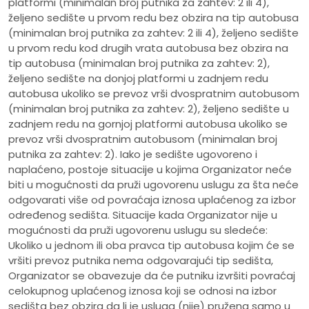
platformi (minimalan broj putnika za zahtev: 2 ili 4),
željeno sedište u prvom redu bez obzira na tip autobusa
(minimalan broj putnika za zahtev: 2 ili 4), željeno sedište
u prvom redu kod drugih vrata autobusa bez obzira na
tip autobusa (minimalan broj putnika za zahtev: 2),
željeno sedište na donjoj platformi u zadnjem redu
autobusa ukoliko se prevoz vrši dvospratnim autobusom
(minimalan broj putnika za zahtev: 2), željeno sedište u
zadnjem redu na gornjoj platformi autobusa ukoliko se
prevoz vrši dvospratnim autobusom (minimalan broj
putnika za zahtev: 2). Iako je sedište ugovoreno i
naplaćeno, postoje situacije u kojima Organizator neće
biti u mogućnosti da pruži ugovorenu uslugu za šta neće
odgovarati više od povraćaja iznosa uplaćenog za izbor
određenog sedišta. Situacije kada Organizator nije u
mogućnosti da pruži ugovorenu uslugu su sledeće:
Ukoliko u jednom ili oba pravca tip autobusa kojim će se
vršiti prevoz putnika nema odgovarajući tip sedišta,
Organizator se obavezuje da će putniku izvršiti povraćaj
celokupnog uplaćenog iznosa koji se odnosi na izbor
sedišta bez obzira da li je usluga (nije) pružena samo u