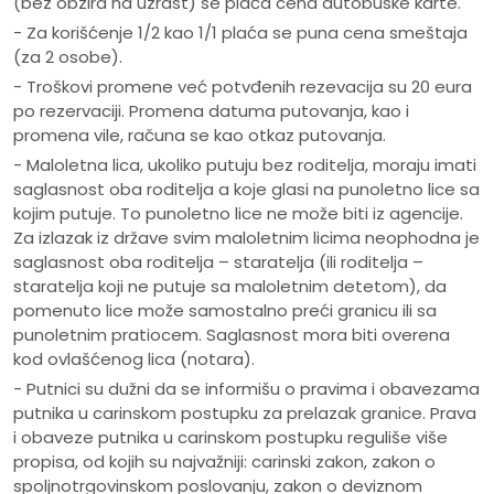
(bez obzira na uzrast) se plaća cena autobuske karte.
- Za korišćenje 1/2 kao 1/1 plaća se puna cena smeštaja
(za 2 osobe).
- Troškovi promene već potvđenih rezevacija su 20 eura
po rezervaciji. Promena datuma putovanja, kao i
promena vile, računa se kao otkaz putovanja.
- Maloletna lica, ukoliko putuju bez roditelja, moraju imati
saglasnost oba roditelja a koje glasi na punoletno lice sa
kojim putuje. To punoletno lice ne može biti iz agencije.
Za izlazak iz države svim maloletnim licima neophodna je
saglasnost oba roditelja – staratelja (ili roditelja –
staratelja koji ne putuje sa maloletnim detetom), da
pomenuto lice može samostalno preći granicu ili sa
punoletnim pratiocem. Saglasnost mora biti overena
kod ovlašćenog lica (notara).
- Putnici su dužni da se informišu o pravima i obavezama
putnika u carinskom postupku za prelazak granice. Prava
i obaveze putnika u carinskom postupku reguliše više
propisa, od kojih su najvažniji: carinski zakon, zakon o
spoljnotrgovinskom poslovanju, zakon o deviznom