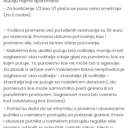
slučaju najma apartmana.
- Za korišćenje 1/2 kao 1/1 plaća se puna cena smeštaja
(za 2 osobe).
- Troškovi promene već potvđenih rezevacija su 20 eura
po rezervaciji. Promena datuma putovanja, kao i
promena vile, računa se kao otkaz putovanja.
- Maloletna lica, ukoliko putuju bez roditelja, moraju imati
saglasnost oba roditelja a koje glasi na punoletno lice sa
kojim putuje. To punoletno lice ne može biti iz agencije.
Za izlazak iz države svim maloletnim licima neophodna je
saglasnost oba roditelja – staratelja (ili roditelja –
staratelja koji ne putuje sa maloletnim detetom), da
pomenuto lice može samostalno preći granicu ili sa
punoletnim pratiocem. Saglasnost mora biti overena
kod ovlašćenog lica (notara).
- Putnici su dužni da se informišu o pravima i obavezama
putnika u carinskom postupku za prelazak granice. Prava
i obaveze putnika u carinskom postupku reguliše više
propisa, od kojih su najvažniji: carinski zakon, zakon o