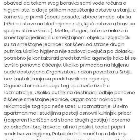
obavezi da tokom svog boravka sami vode računa o
higijeni iste, a da je prilikom napuštanja ostave u stanju u
kome su je primili (operu posuđe, izbace smeće, obrišu
frižider i stave na hlađenje na nulu, ključ ostave u bravi sa
spoljne strane vrata). Metle, džogeri, kofe se nalaze u
smeštajnoj jedinici ili u smeštajnom objektu i zajednički
su za smeštajne jedinice i korišćeni od strane drugih
putnika. Ukoliko higijena nije zadovoljavajuća po dolasku,
potrebno je kontaktirati predstavnika agencije kako bi se
izvršilo ponovno čišćenje. Ukoliko primedba na higijenu
bude dostavljena Organizatoru nakon povratka u Srbiju,
bez kontaktiranja sa predstavnikom agencije,
Organizator reklamacije tog tipa neće uzeti u
razmatranje. Ukoliko putnik na destinaciji odbije ponovno
čišćenje smeštajne jedinice, Organizator naknadne
reklamacije tog tipa neće uzeti u razmatranje. U svim
apartmanima i studijima postoji osnovni kuhinjski pribor
(rasparen i korišćen od strane drugih gostiju) i oprema
za određeni broj kreveta, ali ne i peškiri, toalet papir i
sredstva za higijenu. Putnik će biti smešten u bilo koju