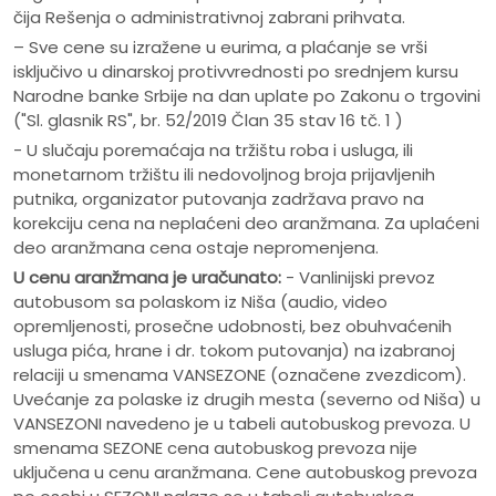
čija Rešenja o administrativnoj zabrani prihvata.
– Sve cene su izražene u eurima, a plaćanje se vrši
isključivo u dinarskoj protivvrednosti po srednjem kursu
Narodne banke Srbije na dan uplate po Zakonu o trgovini
("Sl. glasnik RS", br. 52/2019 Član 35 stav 16 tč. 1 )
- U slučaju poremaćaja na tržištu roba i usluga, ili
monetarnom tržištu ili nedovoljnog broja prijavljenih
putnika, organizator putovanja zadržava pravo na
korekciju cena na neplaćeni deo aranžmana. Za uplaćeni
deo aranžmana cena ostaje nepromenjena.
U cenu aranžmana je uračunato:
- Vanlinijski prevoz
autobusom sa polaskom iz Niša (audio, video
opremljenosti, prosečne udobnosti, bez obuhvaćenih
usluga pića, hrane i dr. tokom putovanja) na izabranoj
relaciji u smenama VANSEZONE (označene zvezdicom).
Uvećanje za polaske iz drugih mesta (severno od Niša) u
VANSEZONI navedeno je u tabeli autobuskog prevoza. U
smenama SEZONE cena autobuskog prevoza nije
uključena u cenu aranžmana. Cene autobuskog prevoza