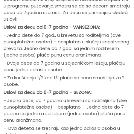
u programu putovanja,smatra se da se decom smatraju
deca do 7godina starosti. Za decu se primenjuju sledeći
uslovi:
Uslovi za decu od 0-7 godina - VANSEZONA:
–Jedno dete do 7 god., u krevetu sa roditeljima (dve
punoplatežne osobe) – besplatno u slučaju sopstvenog
prevoza. Jedno dete do 7 god. sa jednim roditeljem
(jedna osoba) plaća punu cenu aranžmana.
- Dvoje dece do 7 godina u zajedničkom ležaju, plaćaju
cenu jedne odrasle osobe.
- Za korišćenje 1/2 kao 1/1 plaća se cena smeštaja za 2
osobe.
Uslovi za decu do 0-7 godina – SEZONA:
- Jedno dete, do 7 godina u krevetu sa roditeljima (dve
punoplatežne osobe) – besplatno. - Jedno dete do 7
godina sa jednim roditeljem (jedna osoba) plaća punu
cenu aranžmana.
- Dva deteta se tretiraju kao jedna odrasla osoba u