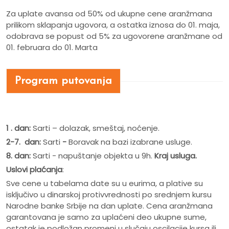
Za uplate avansa od 50% od ukupne cene aranžmana
prilikom sklapanja ugovora, a ostatka iznosa do 01. maja,
odobrava se popust od 5% za ugovorene aranžmane od
01. februara do 01. Marta
Program putovanja
1 .
dan:
Sarti – dolazak, smeštaj, noćenje.
2-7. dan:
Sarti
-
Boravak na bazi izabrane usluge.
8. dan:
Sarti - napuštanje objekta u 9h.
Kraj usluga.
Uslovi plaćanja
:
Sve cene u tabelama date su u eurima, a plative su
isključivo u dinarskoj protivvrednosti po srednjem kursu
Narodne banke Srbije na dan uplate. Cena aranžmana
garantovana je samo za uplaćeni deo ukupne sume,
ostatak je podložan promeni u slučaju oscilacije kursa ili