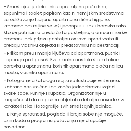
- Smeštajne jedinice nisu opremljene peškirima,
sapunima i toalet papirom kao ni hemijskim sredstvima
za održavanje higijene apartmana i lične higijene.
Promena posteljine se vrši jedanput u toku boravka tako
što se putnicima preda čista posteljina, a oni sami izvrše
promenu dok prljavu posteljinu ostave ispred vrata ili
predaju vlasniku objekta ili predstavniku na destinaciji..
- Prilikom preuzimanja ključeva od apartmana, putnici
deponuju po 1 pasoš. Eventualno nastalu štetu tokom
boravka u apartmanu, korisnik apartmana plaća na licu
mesta, vlasniku apartmana.
- Fotografije u katalogu i sajtu su ilustracije enterijera,
izabrane nasumično i ne znače jednoobrazni izgled
svake sobe, kuhinje i kupatila. Organizator nije u
mogućnosti da u opisima objekata detaljno navede sve
karakteristike i fotografije svih smeštajnih jedinica.
- Biranje spratnosti, pogleda ili broja sobe nije moguće,
osim kada u programu putovanja nije drugačije
navedeno.