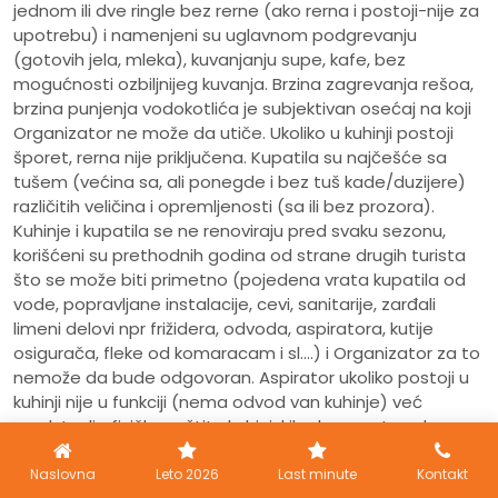
jednom ili dve ringle bez rerne (ako rerna i postoji-nije za
upotrebu) i namenjeni su uglavnom podgrevanju
(gotovih jela, mleka), kuvanjanju supe, kafe, bez
mogućnosti ozbiljnijeg kuvanja. Brzina zagrevanja rešoa,
brzina punjenja vodokotlića je subjektivan osećaj na koji
Organizator ne može da utiče. Ukoliko u kuhinji postoji
šporet, rerna nije priključena. Kupatila su najčešće sa
tušem (većina sa, ali ponegde i bez tuš kade/duzijere)
različitih veličina i opremljenosti (sa ili bez prozora).
Kuhinje i kupatila se ne renoviraju pred svaku sezonu,
korišćeni su prethodnih godina od strane drugih turista
što se može biti primetno (pojedena vrata kupatila od
vode, popravljane instalacije, cevi, sanitarije, zarđali
limeni delovi npr frižidera, odvoda, aspiratora, kutije
osigurača, fleke od komaracam i sl....) i Organizator za to
nemože da bude odgovoran. Aspirator ukoliko postoji u
kuhinji nije u funkciji (nema odvod van kuhinje) već
predstavlja fizičku zaštitu kuhinjskih elemenata od
isparenja sa rešoa. Organizator je dužan da obezbedi
funkcionalnost smeštaja, a ne da ulepšava njegov
Naslovna
Leto 2026
Last minute
Kontakt