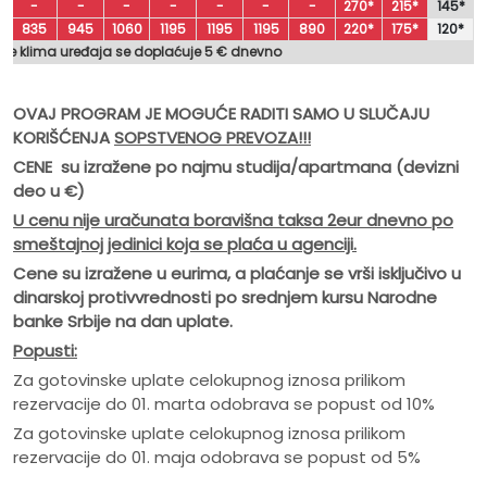
-
-
-
-
-
-
-
270*
215*
145*
835
945
1060
1195
1195
1195
890
220*
175*
120*
nje klima uređaja se doplaćuje 5 € dnevno
OVAJ PROGRAM JE MOGUĆE RADITI SAMO U SLUČAJU
KORIŠĆENJA
SOPSTVENOG PREVOZA!!!
CENE su izražene po najmu studija/apartmana (devizni
deo u
€)
U cenu nije ura
čunata boravišna taksa 2eur dnevno po
smeštajnoj jedinici koja se plaća u agenciji.
Cene su izražene u eurima, a plaćanje se vrši isključivo u
dinarskoj protivvrednosti po srednjem kursu Narodne
banke Srbije na dan uplate.
Popusti:
Za gotovinske uplate celokupnog iznosa prilikom
rezervacije do 01. marta odobrava se popust od 10%
Za gotovinske uplate celokupnog iznosa prilikom
rezervacije do 01. maja odobrava se popust od 5%