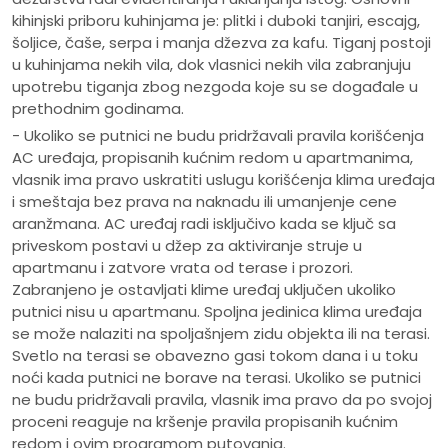
kihinjski priboru kuhinjama je: plitki i duboki tanjiri, escajg,
šoljice, čaše, serpa i manja džezva za kafu. Tiganj postoji
u kuhinjama nekih vila, dok vlasnici nekih vila zabranjuju
upotrebu tiganja zbog nezgoda koje su se događale u
prethodnim godinama.
- Ukoliko se putnici ne budu pridržavali pravila korišćenja
AC uređaja, propisanih kućnim redom u apartmanima,
vlasnik ima pravo uskratiti uslugu korišćenja klima uređaja
i smeštaja bez prava na naknadu ili umanjenje cene
aranžmana. AC uređaj radi isključivo kada se ključ sa
priveskom postavi u džep za aktiviranje struje u
apartmanu i zatvore vrata od terase i prozori.
Zabranjeno je ostavljati klime uređaj uključen ukoliko
putnici nisu u apartmanu. Spoljna jedinica klima uređaja
se može nalaziti na spoljašnjem zidu objekta ili na terasi.
Svetlo na terasi se obavezno gasi tokom dana i u toku
noći kada putnici ne borave na terasi. Ukoliko se putnici
ne budu pridržavali pravila, vlasnik ima pravo da po svojoj
proceni reaguje na kršenje pravila propisanih kućnim
redom i ovim programom putovanja.