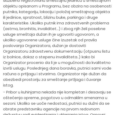
službeno registrovanu smeštajnu jedinicu u smeštajnom
objektu opisanom u Programu, bez obzira na osobenosti
putnika, kategoriju, lokaciju i položaj smeštajnog objekta
ili jedinice, spratnost, blizinu buke, parkinga i druge
karakteristike. Ukoliko putnik ima zdravstvenih problema
(astma, bronhitis, invaliditet...) i zbog njih želi posebne
usluge smeštaja dužan ih je ugovoriti ugovorom, a
ukoliko ugovorene usluge čine izuzetak od pravila
poslovanja Organizatora, dužan je dostaviti
Organizatoru zdravstvenu dokumentaciju (otpusnu listu
iz bolnice, dokaz o stepenu invaliditeta..) kako bi
Organizator procenio da li je u mogućnosti da kvalitetno
izvrši uslugu. Poslednjeg dana boravka, putnici sami vode
računa o prtljagu i stvarima. Organizator nije dužan da
obezbedi prostoriju za smeštanje prtljaga i čuvanje
istog.
- Pribor u kuhinjama nekada nije kompletan i desavaju se
oštećenja opreme, pogotovo u odmaklim smenama u
sezoni. Ukoliko se uoče nedostaci, putnici su dužni da se
obrate predstavniku agencije na prvom redovnom
dežurstvu radi evidentiranja i uklanjanja istog. Osnovni