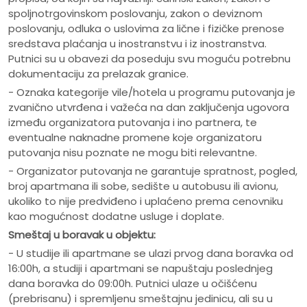
spoljnotrgovinskom poslovanju, zakon o deviznom
poslovanju, odluka o uslovima za lične i fizičke prenose
sredstava plaćanja u inostranstvu i iz inostranstva.
Putnici su u obavezi da poseduju svu moguću potrebnu
dokumentaciju za prelazak granice.
- Oznaka kategorije vile/hotela u programu putovanja je
zvanično utvrđena i važeća na dan zaključenja ugovora
između organizatora putovanja i ino partnera, te
eventualne naknadne promene koje organizatoru
putovanja nisu poznate ne mogu biti relevantne.
- Organizator putovanja ne garantuje spratnost, pogled,
broj apartmana ili sobe, sedište u autobusu ili avionu,
ukoliko to nije predviđeno i uplaćeno prema cenovniku
kao mogućnost dodatne usluge i doplate.
Smeštaj u boravak u objektu:
- U studije ili apartmane se ulazi prvog dana boravka od
16:00h, a studiji i apartmani se napuštaju poslednjeg
dana boravka do 09:00h. Putnici ulaze u očišćenu
(prebrisanu) i spremljenu smeštajnu jedinicu, ali su u