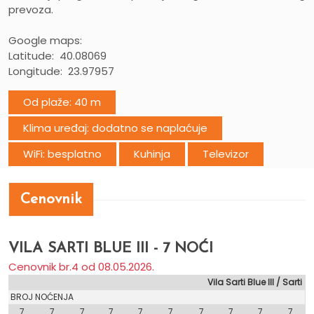
prevoza.
Google maps:
Latitude: 40.08069
Longitude: 23.97957
Od plaže: 40 m
Klima uređaj: dodatno se naplaćuje
WiFi: besplatno
Kuhinja
Televizor
Cenovnik
VILA SARTI BLUE III - 7 NOĆI
Cenovnik br.4 od 08.05.2026.
Vila Sarti Blue III / Sarti
A / BROJ NOĆENJA
7
7
7
7
7
7
7
7
7
7