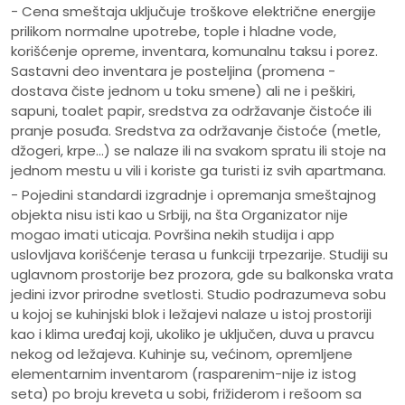
- Cena smeštaja uključuje troškove električne energije
prilikom normalne upotrebe, tople i hladne vode,
korišćenje opreme, inventara, komunalnu taksu i porez.
Sastavni deo inventara je posteljina (promena -
dostava čiste jednom u toku smene) ali ne i peškiri,
sapuni, toalet papir, sredstva za održavanje čistoće ili
pranje posuđa. Sredstva za održavanje čistoće (metle,
džogeri, krpe...) se nalaze ili na svakom spratu ili stoje na
jednom mestu u vili i koriste ga turisti iz svih apartmana.
- Pojedini standardi izgradnje i opremanja smeštajnog
objekta nisu isti kao u Srbiji, na šta Organizator nije
mogao imati uticaja. Površina nekih studija i app
uslovljava korišćenje terasa u funkciji trpezarije. Studiji su
uglavnom prostorije bez prozora, gde su balkonska vrata
jedini izvor prirodne svetlosti. Studio podrazumeva sobu
u kojoj se kuhinjski blok i ležajevi nalaze u istoj prostoriji
kao i klima uređaj koji, ukoliko je uključen, duva u pravcu
nekog od ležajeva. Kuhinje su, većinom, opremljene
elementarnim inventarom (rasparenim-nije iz istog
seta) po broju kreveta u sobi, frižiderom i rešoom sa