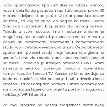
Hotel apartmanskog tipa Sarti Blue
se nalazi u mirnom,
novom delu Sartija poznatom kao Sarti beach, na oko 40
metara udaljenosti od plaže. Objekat poseduje bazen
na krovu, sa kog se pruža lep pogled na more i Svetu
Goru kao i ograničeni broj ležaljki oko samog bazena.
Takođe u svom sastavu ima i restoran u kome je
moguće uplatiti doručak ili polupansion na licu mesta. U
ponudi su dvokrevetni, trokrevetni i četvorokrevetni
studiji kao i četvorokrevetni apartmani. Četvorokrevetni
apartmani i pojedini studiji imaju terasu koja gleda na
unutrašnji deo vile. Određeni broj soba ima bočni pogled
na more i cenovno je izdvojen oznakom (SSV). Svaka
smeštajna jedinica poseduje osnovno opremljenu
kuhinju, kupatilo, terasu i TV. Korišćenje klima uređaja se
dodatno naplaćuje. Vila poseduje i tuš u dvorištu kao i
prostoriju za poslednji dan boravka. Tokom boravka gosti
sami održavaju higijenu, a u objektu postoji i mogućnost
korišćenja WiFi interneta.
Za ovaj program ne postoji mogućnost autobuskog