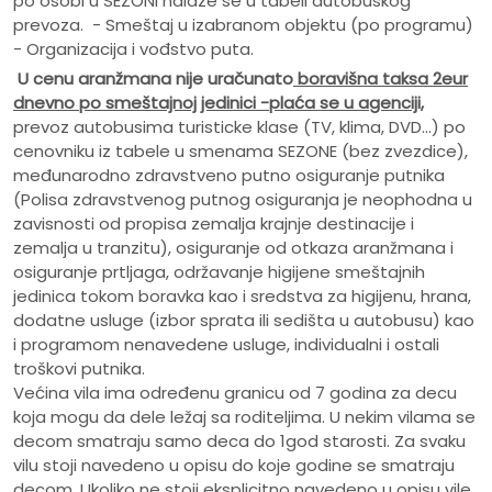
po osobi u SEZONI nalaze se u tabeli autobuskog
prevoza. - Smeštaj u izabranom objektu (po programu)
- Organizacija i vođstvo puta.
U cenu aranžmana nije uračunato
boravišna taksa 2eur
dnevno po smeštajnoj jedinici -plaća se u agenciji,
prevoz autobusima turisticke klase (TV, klima, DVD...) po
cenovniku iz tabele u smenama SEZONE (bez zvezdice),
međunarodno zdravstveno putno osiguranje putnika
(Polisa zdravstvenog putnog osiguranja je neophodna u
zavisnosti od propisa zemalja krajnje destinacije i
zemalja u tranzitu), osiguranje od otkaza aranžmana i
osiguranje prtljaga, održavanje higijene smeštajnih
jedinica tokom boravka kao i sredstva za higijenu, hrana,
dodatne usluge (izbor sprata ili sedišta u autobusu) kao
i programom nenavedene usluge, individualni i ostali
troškovi putnika.
Većina vila ima određenu granicu od 7 godina za decu
koja mogu da dele ležaj sa roditeljima. U nekim vilama se
decom smatraju samo deca do 1god starosti. Za svaku
vilu stoji navedeno u opisu do koje godine se smatraju
decom. Ukoliko ne stoji eksplicitno navedeno u opisu vile