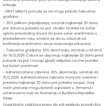
inflacije.
- FIRST MINUTE ponude se ne mogu plaćati čekovima
građana.
– 30% prilikom prijavljivanja, ostatak najkasnije 20 dana
pre datuma polaska na put. Ukoliko stranke ne izvrše
uplatu preostalog iznosa do pune cene aranžmana u
predviđenom roku, smatra se da su odustali od
korišćenja aranžmana i da je rezervacija otkazana.
– Čekovima gradjana: 30% akontacija, ostatak u ratama
do 15.12.2026. Čekovi se deponuju najkasnije 20 dana pred
polazak na put i moraju glasiti isključivo na ime putnika
koji koristi aranžman.
- Administrativna zabrana: 30% akontacija, ostatak do
15.12.2026. Administrativna zabrana mora biti overena i
predata najkasnije 20 dana pre polaska na put. Ovaj
način plaćanja mogu koristiti zaposleni u firmama I
ustanovama koje se finansiraju iz Budžeta Republike
Srbije.
Organizator zadržava pravo da vrši selekciju pravnih lica