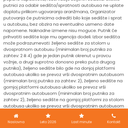
putnici za odabir sedišta/spratnosti autobusa ne uplate
doplatu prilikom ugovaranja aranžmana, Organizator
putovanja će putnicima odrediti bilo koje sedište i sprat
u autobusu, bez obzira na eventualno usmeno date
napomene. Naknadne izmene nisu moguce. Putnik će
prihvatiti sedište koje mu agencija dodeli. Izbor sedišta
može podrazumevati: željeno sedište za stolom u
dvospratnom autobusu (minimalan broj putnika za
zahtev: 2 ili 4) gde je jedan putnik okrenut u pravcu
vožnje, a drugi suprotno donosno preko puta drugog
putnika), željeno sedište bilo gde na donjoj platformi
autobusa ukoliko se prevoz vrši dvospratnim autobusom
(minimalan broj putnika za zahtev: 2), željeno sedište na
gornjoj platformi autobusa ukoliko se prevoz vrši
dvospratnim autobusom (minimalan broj putnika za
zahtev: 2), željeno sedište na gornjoj platformi za stolom
autobusa ukoliko se prevoz vrši dvospratnim autobusom
(minimalan broj putnika za zahtev: 2 ili 4), željeno sedište
u prvom redu dvospratnog autobusa na gornjoj
Naslovna
Leto 2026
Last minute
Kontakt
platformi (minimalan broj putnika za zahtev: 2 ili 4),