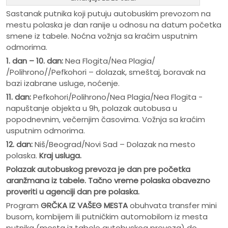
Sastanak putnika koji putuju autobuskim prevozom na
mestu polaska je dan ranije u odnosu na datum početka
smene iz tabele. Noćna vožnja sa kraćim usputnim
odmorima.
1. dan – 10. dan:
Nea Flogita/Nea Plagia/
/Polihrono//Pefkohori – dolazak, smeštaj, boravak na
bazi izabrane usluge, noćenje.
11. dan:
Pefkohori/Polihrono/Nea Plagia/Nea Flogita -
napuštanje objekta u 9h, polazak autobusa u
popodnevnim, večernjim časovima. Vožnja sa kraćim
usputnim odmorima.
12. dan:
Niš/Beograd/Novi Sad – Dolazak na mesto
polaska.
Kraj usluga.
Polazak autobuskog prevoza je dan pre po
č
etka
aranžmana iz tabele. Ta
č
no vreme polaska obavezno
proveriti u agenciji dan pre polaska.
Program
GRČKA IZ VAŠEG MESTA
obuhvata transfer mini
busom, kombijem ili putničkim automobilom iz mesta
putnika (mesta iz tabele autobuskog prevoza) do