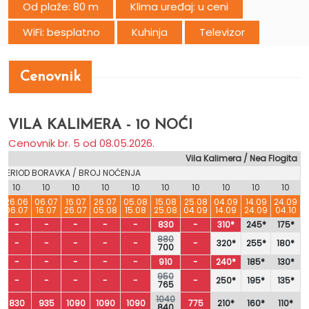
Od plaže: 80 m
Klima uređaj: u ceni
WiFi: besplatno
Kuhinja
Televizor
Cenovnik
VILA KALIMERA - 10 NOĆI
Cenovnik br. 5 od 08.05.2026.
Vila Kalimera / Nea Flogita
PERIOD BORAVKA / BROJ NOĆENJA
10
10
10
10
10
10
10
10
10
10
26.06
06.07
16.07
26.07
05.08
15.08
25.08
04.09
14.09
24.09
06.07
16.07
26.07
05.08
15.08
25.08
04.09
14.09
24.09
04.10
-
-
-
-
-
830
-
310*
245*
175*
880
-
-
-
-
-
-
320*
255*
180*
700
-
-
-
-
-
910
-
240*
185*
130*
950
-
-
-
-
-
-
250*
195*
135*
765
1040
830
935
1090
1090
1090
775
210*
160*
110*
840