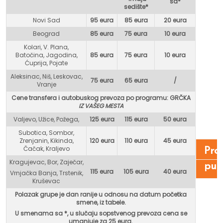
sa*
sedište*
Novi Sad
95 eura
85 eura
20 eura
Beograd
85 eura
75 eur
a
10 eura
Kolari, V. Plana,
Batočina, Jagodina,
85 eura
75 eura
10 eura
Ćuprija, Pojate
Aleksinac, Niš, Leskovac,
75 eura
65 eura
/
Vranje
Cene transfera i autobuskog prevoza po programu: GR
ČKA
IZ VAŠEG MESTA
Valjevo, Užice, Požega,
125 eura
115 eura
50 eura
Subotica, Sombor,
Zrenjanin, Kikinda,
120 eura
110 eura
45 eura
Čačak, Kraljevo
Pro
Kragujevac, Bor, Zaječar,
put
115 eura
105 eura
40 eura
Vrnjačka Banja, Trstenik,
Kruševac
Polazak grupe je dan ranije u odnosu na datum početka
smene, iz tabele.
U smenama sa *, u
slučaju sopstvenog prevoza cena se
umanjuje za 25 eura.