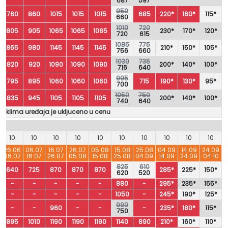
687
597
950
760
860
1015
1015
1015
685
220*
160*
115*
660
1010
720
805
905
1065
1065
1065
230*
170*
120*
720
615
1085
775
865
980
1145
1145
1145
210*
150*
105*
756
660
1030
735
820
920
1090
1090
1090
200*
140*
100*
716
640
995
795
895
1060
1060
1060
715
190*
130*
95*
700
1050
750
835
945
1105
1105
1105
200*
140*
100*
740
640
je klima uređaja je ukljuceno u cenu
10
10
10
10
10
10
10
10
10
10
26.06
06.07
16.07
26.07
05.08
15.08
25.08
04.09
14.09
24.09
06.07
16.07
26.07
05.08
15.08
25.08
04.09
14.09
24.09
04.10
825
610
640
725
870
870
870
285*
225*
150*
620
520
-
-
-
-
-
880
-
295*
235*
155*
-
-
-
-
-
1050
-
245*
190*
125*
990
-
-
960
-
-
-
235*
180*
115*
750
895
1010
1190
1190
1190
1140
890
210*
160*
110*