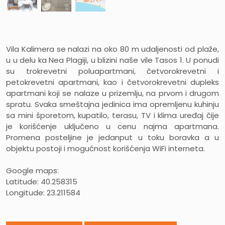
Vila Kalimera se nalazi na oko 80 m udaljenosti od plaže,
u u delu ka Nea Plagiji, u blizini naše vile Tasos 1. U ponudi
su trokrevetni poluapartmani, četvorokrevetni i
petokrevetni apartmani, kao i četvorokrevetni dupleks
apartmani koji se nalaze u prizemlju, na prvom i drugom
spratu. Svaka smeštajna jedinica ima opremljenu kuhinju
sa mini šporetom, kupatilo, terasu, TV i klima uređaj čije
je korišćenje uključeno u cenu najma apartmana.
Promena posteljine je jedanput u toku boravka a u
objektu postoji i mogućnost korišćenja WiFi interneta.
Google maps:
Latitude: 40.258315
Longitude: 23.211584