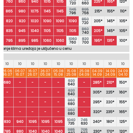
760
860
940
1015
1015
225*
165*
120*
720
660
1145
895
865
980
1075
1145
1145
215*
155*
110*
796
756
850
820
920
1020
1090
1090
1090
205*
145*
105*
720
860
835
945
1040
1105
1105
1105
205*
145*
105*
740
1060
820
795
895
985
1060
1060
195*
135*
100*
760
700
šćenje klima uređaja je uključeno u cenu
10
10
10
10
10
10
10
10
10
10
26.06
06.07
16.07
26.07
05.08
15.08
25.08
04.09
14.09
24.09
06.07
16.07
26.07
05.08
15.08
25.08
04.09
14.09
24.09
04.10
920
680
-
-
-
-
-
285*
210*
150*
640
920
-
-
-
-
-
-
305*
225*
160*
640
960
-
-
-
-
-
-
295*
220*
155*
680
960
-
-
-
-
-
-
320*
235*
165*
680
1040
745
830
940
1095
1095
1095
240*
180*
125*
735
630
985
705
785
880
1040
1040
1040
230*
170*
120*