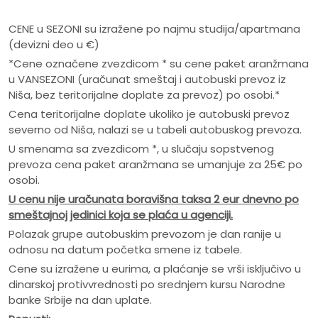
CENE u SEZONI su izražene po najmu studija/apartmana
(devizni deo u €)
*Cene označene zvezdicom * su cene paket aranžmana
u VANSEZONI (uračunat smeštaj i autobuski prevoz iz
Niša, bez teritorijalne doplate za prevoz) po osobi.*
Cena teritorijalne doplate ukoliko je autobuski prevoz
severno od Niša, nalazi se u tabeli autobuskog prevoza.
U smenama sa zvezdicom *, u slučaju sopstvenog
prevoza cena paket aranžmana se umanjuje za 25€ po
osobi.
U cenu nije ura
č
unata boravišna taksa 2 eur dnevno po
smeštajnoj jedinici koja se pla
ć
a u agenciji.
Polazak grupe autobuskim prevozom je dan ranije u
odnosu na datum početka smene iz tabele.
Cene su izražene u eurima, a plaćanje se vrši isključivo u
dinarskoj protivvrednosti po srednjem kursu Narodne
banke Srbije na dan uplate.