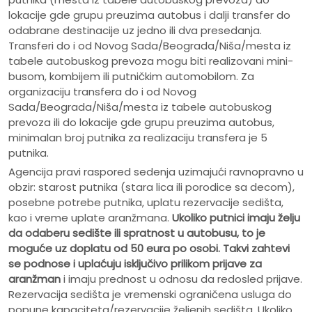
lokacije gde grupu preuzima autobus i dalji transfer do
odabrane destinacije uz jedno ili dva presedanja.
Transferi do i od Novog Sada/Beograda/Niša/mesta iz
tabele autobuskog prevoza mogu biti realizovani mini-
busom, kombijem ili putničkim automobilom. Za
organizaciju transfera do i od Novog
Sada/Beograda/Niša/mesta iz tabele autobuskog
prevoza ili do lokacije gde grupu preuzima autobus,
minimalan broj putnika za realizaciju transfera je 5
putnika.
Agencija pravi raspored sedenja uzimajući ravnopravno u
obzir: starost putnika (stara lica ili porodice sa decom),
posebne potrebe putnika, uplatu rezervacije sedišta,
kao i vreme uplate aranžmana.
Ukoliko putnici imaju želju
da odaberu sedište ili spratnost u autobusu, to je
moguće uz doplatu od 50 eura po osobi.
Takvi zahtevi
se podnose i uplaćuju isključivo prilikom prijave za
aranžman
i imaju prednost u odnosu da redosled prijave.
Rezervacija sedišta je vremenski ograničena usluga do
popune kapaciteta/rezervacije željenih sedišta. Ukoliko