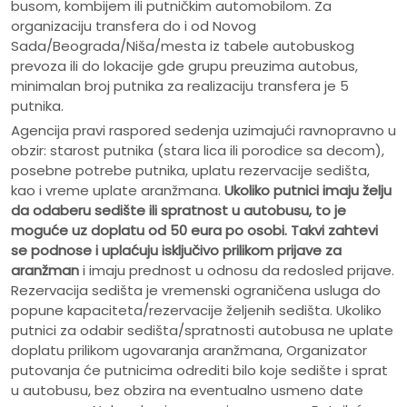
busom, kombijem ili putničkim automobilom. Za
organizaciju transfera do i od Novog
Sada/Beograda/Niša/mesta iz tabele autobuskog
prevoza ili do lokacije gde grupu preuzima autobus,
minimalan broj putnika za realizaciju transfera je 5
putnika.
Agencija pravi raspored sedenja uzimajući ravnopravno u
obzir: starost putnika (stara lica ili porodice sa decom),
posebne potrebe putnika, uplatu rezervacije sedišta,
kao i vreme uplate aranžmana.
Ukoliko putnici imaju želju
da odaberu sedište ili spratnost u autobusu, to je
moguće uz doplatu od 50 eura po osobi.
Takvi zahtevi
se podnose i uplaćuju isključivo prilikom prijave za
aranžman
i imaju prednost u odnosu da redosled prijave.
Rezervacija sedišta je vremenski ograničena usluga do
popune kapaciteta/rezervacije željenih sedišta. Ukoliko
putnici za odabir sedišta/spratnosti autobusa ne uplate
doplatu prilikom ugovaranja aranžmana, Organizator
putovanja će putnicima odrediti bilo koje sedište i sprat
u autobusu, bez obzira na eventualno usmeno date