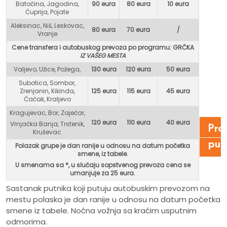
Batočina, Jagodina,
90 eura
80 eura
10 eura
Ćuprija, Pojate
Aleksinac, Niš, Leskovac,
80 eura
70 eura
/
Vranje
Cene transfera i autobuskog prevoza po programu: GR
ČKA
IZ VAŠEG MESTA
Valjevo, Užice, Požega,
130 eura
120 eura
50 eura
Subotica, Sombor,
Zrenjanin, Kikinda,
125 eura
115 eura
45 eura
Čačak, Kraljevo
Kragujevac, Bor, Zaječar,
120 eura
110 eura
40 eura
Vrnjačka Banja, Trstenik,
Pro
Kruševac
put
Polazak grupe je dan ranije u odnosu na datum početka
smene, iz tabele.
U smenama sa *, u
slučaju sopstvenog prevoza cena se
umanjuje za 25 eura.
Sastanak putnika koji putuju autobuskim prevozom na
mestu polaska je dan ranije u odnosu na datum početka
smene iz tabele. Noćna vožnja sa kraćim usputnim
odmorima.