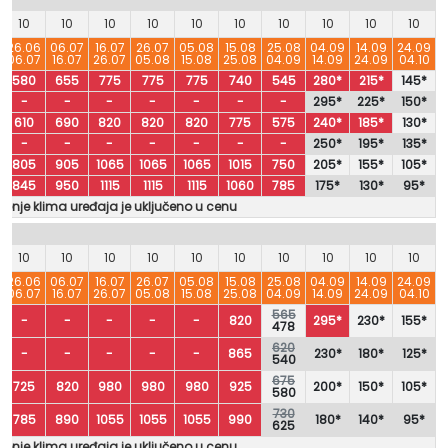
10
10
10
10
10
10
10
10
10
10
26.06
06.07
16.07
26.07
05.08
15.08
25.08
04.09
14.09
24.09
06.07
16.07
26.07
05.08
15.08
25.08
04.09
14.09
24.09
04.10
580
655
775
775
775
740
545
280*
215*
145*
-
-
-
-
-
-
-
295*
225*
150*
610
690
820
820
820
775
575
240*
185*
130*
-
-
-
-
-
-
-
250*
195*
135*
805
905
1065
1065
1065
1015
750
205*
155*
105*
845
950
1115
1115
1115
1060
785
175*
130*
95*
šćenje klima uređaja je uključeno u cenu
10
10
10
10
10
10
10
10
10
10
26.06
06.07
16.07
26.07
05.08
15.08
25.08
04.09
14.09
24.09
06.07
16.07
26.07
05.08
15.08
25.08
04.09
14.09
24.09
04.10
565
-
-
-
-
-
820
295*
230*
155*
478
620
-
-
-
-
-
865
230*
180*
125*
540
675
725
820
980
980
980
925
200*
150*
105*
580
730
785
890
1055
1055
1055
990
180*
140*
95*
625
šćenje klima uređaja je uključeno u cenu