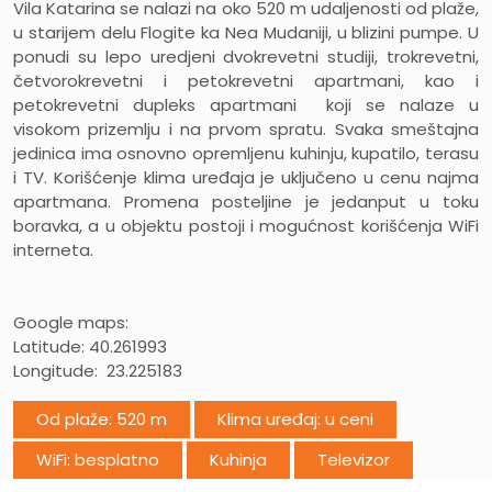
Vila Katarina
se nalazi na oko 520 m udaljenosti od plaže,
u starijem delu Flogite ka Nea Mudaniji, u blizini pumpe. U
ponudi su lepo uredjeni dvokrevetni studiji, trokrevetni,
četvorokrevetni i petokrevetni apartmani, kao i
petokrevetni dupleks apartmani koji se nalaze u
visokom prizemlju i na prvom spratu. Svaka smeštajna
jedinica ima osnovno opremljenu kuhinju, kupatilo, terasu
i TV. Korišćenje klima uređaja je uključeno u cenu najma
apartmana. Promena posteljine je jedanput u toku
boravka, a u objektu postoji i mogućnost korišćenja WiFi
interneta.
Google maps:
Latitude: 40.261993
Longitude: 23.225183
Od plaže: 520 m
Klima uređaj: u ceni
WiFi: besplatno
Kuhinja
Televizor