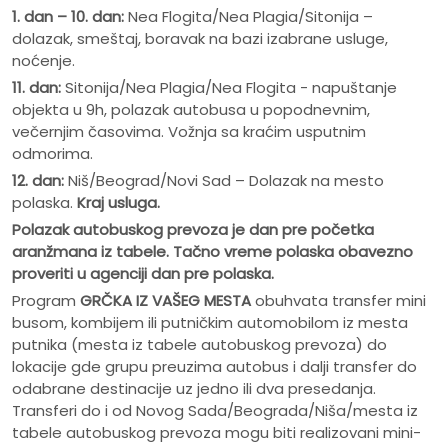
1. dan – 10. dan:
Nea Flogita/Nea Plagia/Sitonija –
dolazak, smeštaj, boravak na bazi izabrane usluge,
noćenje.
11. dan:
Sitonija/Nea Plagia/Nea Flogita - napuštanje
objekta u 9h, polazak autobusa u popodnevnim,
večernjim časovima. Vožnja sa kraćim usputnim
odmorima.
12. dan:
Niš/Beograd/Novi Sad – Dolazak na mesto
polaska.
Kraj usluga.
Polazak autobuskog prevoza je dan pre po
č
etka
aranžmana iz tabele. Ta
č
no vreme polaska obavezno
proveriti u agenciji dan pre polaska.
Program
GRČKA IZ VAŠEG MESTA
obuhvata transfer mini
busom, kombijem ili putničkim automobilom iz mesta
putnika (mesta iz tabele autobuskog prevoza) do
lokacije gde grupu preuzima autobus i dalji transfer do
odabrane destinacije uz jedno ili dva presedanja.
Transferi do i od Novog Sada/Beograda/Niša/mesta iz
tabele autobuskog prevoza mogu biti realizovani mini-