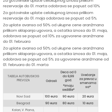
Za gotovinske uplate celokupnog iznosa prilikom
rezervacije do 01. marta odobrava se popust od 10%
Za gotovinske uplate celokupnog iznosa prilikom
rezervacije do 01. maja odobrava se popust od 5%
Za uplate avansa od 50% od ukupne cene aranžmana
prilikom sklapanja ugovora, a ostatka iznosa do 01. maja,
odobrava se popust od 10% za ugovorene aranžmane
do 01. februara
Za uplate avansa od 50% od ukupne cene aranžmana
prilikom sklapanja ugovora, a ostatka iznosa do 01. maja,
odobrava se popust od 5% za ugovorene aranžmane od
01. februara do 01. marta
Deca od 0
Uvećanje
TABELA AUTOBUSKOG
do 9,99
za prevoz u
PREVOZA
god.
Odrasli
smenama
*imaju
sa*
sedište*
Novi Sad
100 eura
90 eura
20 eura
Beograd
90 eura
80 eur
a
10 eura
Kolari, V. Plana,