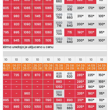
660
1010
720
805
905
1065
1065
1065
230*
170*
120*
720
615
1085
775
865
980
1145
1145
1145
210*
150*
105*
756
660
1030
735
820
920
1090
1090
1090
200*
140*
100*
716
640
995
795
895
1060
1060
1060
715
190*
130*
95*
700
1050
750
835
945
1105
1105
1105
200*
140*
100*
740
640
je klima uređaja je ukljuceno u cenu
10
10
10
10
10
10
10
10
10
10
26.06
06.07
16.07
26.07
05.08
15.08
25.08
04.09
14.09
24.09
06.07
16.07
26.07
05.08
15.08
25.08
04.09
14.09
24.09
04.10
825
610
640
725
870
870
870
285*
225*
150*
620
520
-
-
-
-
-
880
-
295*
235*
155*
-
-
-
-
-
1050
-
245*
190*
125*
990
-
-
960
-
-
-
235*
180*
115*
750
895
1010
1190
1190
1190
1140
890
210*
160*
110*
1010
775
790
885
1050
1050
1050
205*
150*
100*
760
660