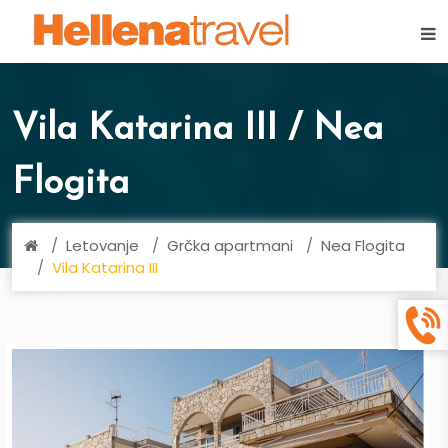
×
Vila Katarina III / Nea
Flogita
Letovanje
Grčka apartmani
Nea Flogita
Vila Katarina III