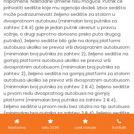
napomene. Naknadne izmene nisu moguce. Putnik će
prihvatiti sedište koje mu agencija dodeli. Izbor sedišta
može podrazumevati: željeno sedište za stolom u
dvospratnom autobusu (minimalan broj putnika za
zahtev: 2 ili 4) gde je jedan putnik okrenut u pravcu
vožnje, a drugi suprotno donosno preko puta drugog
putnika), željeno sedište bilo gde na donjoj platformi
autobusa ukoliko se prevoz vrši dvospratnim autobusom
(minimalan broj putnika za zahtev: 2), željeno sedište na
gornjoj platformi autobusa ukoliko se prevoz vrši
dvospratnim autobusom (minimalan broj putnika za
zahtev: 2), željeno sedište na gornjoj platformi za stolom
autobusa ukoliko se prevoz vrši dvospratnim autobusom
(minimalan broj putnika za zahtev: 2 ili 4), željeno sedište
u prvom redu dvospratnog autobusa na gornjoj
platformi (minimalan broj putnika za zahtev: 2 ili 4),
željeno sedište u prvom redu bez obzira na tip autobusa
(minimalan broj putnika za zahtev: 2 ili 4), željeno sedište
u prvom redu kod drugih vrata autobusa bez obzira na
tip autobusa (minimalan broj putnika za zahtev: 2),
Naslovna
Leto 2026
Last minute
Kontakt
željeno sedište na donjoj platformi u zadnjem redu