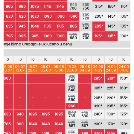
1145
895
865
980
1075
1145
1145
215*
155*
110*
760
756
850
820
920
1020
1090
1090
1090
205*
145*
105*
720
860
835
945
1040
1105
1105
1105
205*
145*
105*
740
1060
820
795
895
985
1060
1060
195*
135*
100*
680
700
šćenje klima uređaja je uključeno u cenu
10
10
10
10
10
10
10
10
10
10
26.06
06.07
16.07
26.07
05.08
15.08
25.08
04.09
14.09
24.09
06.07
16.07
26.07
05.08
15.08
25.08
04.09
14.09
24.09
04.10
920
680
-
-
-
-
-
285*
210*
150*
640
920
-
-
-
-
-
-
305*
225*
160*
640
960
-
-
-
-
-
-
295*
220*
155*
680
-
-
-
-
-
960
-
320*
235*
165*
1040
745
830
940
1095
1095
1095
240*
180*
125*
735
630
985
705
785
880
1040
1040
1040
230*
170*
120*
687
597
950
760
860
1015
1015
1015
685
220*
160*
115*