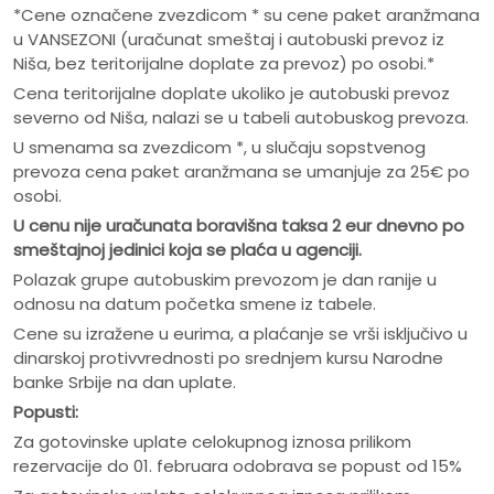
*Cene označene zvezdicom * su cene paket aranžmana
u VANSEZONI (uračunat smeštaj i autobuski prevoz iz
Niša, bez teritorijalne doplate za prevoz) po osobi.*
Cena teritorijalne doplate ukoliko je autobuski prevoz
severno od Niša, nalazi se u tabeli autobuskog prevoza.
U smenama sa zvezdicom *, u slučaju sopstvenog
prevoza cena paket aranžmana se umanjuje za 25€ po
osobi.
U cenu nije ura
č
unata boravišna taksa 2 eur dnevno po
smeštajnoj jedinici koja se pla
ć
a u agenciji.
Polazak grupe autobuskim prevozom je dan ranije u
odnosu na datum početka smene iz tabele.
Cene su izražene u eurima, a plaćanje se vrši isključivo u
dinarskoj protivvrednosti po srednjem kursu Narodne
banke Srbije na dan uplate.
Popusti:
Za gotovinske uplate celokupnog iznosa prilikom
rezervacije do 01. februara odobrava se popust od 15%