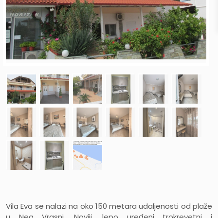
Vila Eva se nalazi na oko 150 metara udaljenosti od plaže
u Nea Vrasni. Noviji, lepo uređeni trokrevetni i