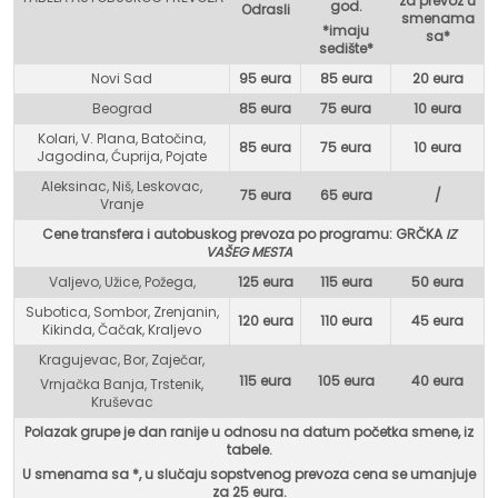
za prevoz u
god.
Odrasli
smenama
*imaju
sa*
sedište*
Novi Sad
95 eura
85 eura
20 eura
Beograd
85 eura
75 eur
a
10 eura
Kolari, V. Plana, Batočina,
85 eura
75 eura
10 eura
Jagodina, Ćuprija, Pojate
Aleksinac, Niš, Leskovac,
75 eura
65 eura
/
Vranje
Cene transfera i autobuskog prevoza po programu: GR
ČKA
IZ
VAŠEG MESTA
Valjevo, Užice, Požega,
125 eura
115 eura
50 eura
Subotica, Sombor, Zrenjanin,
120 eura
110 eura
45 eura
Kikinda, Čačak, Kraljevo
Kragujevac, Bor, Zaječar,
115 eura
105 eura
40 eura
Vrnjačka Banja, Trstenik,
Kruševac
Polazak grupe je dan ranije u odnosu na datum početka smene, iz
tabele.
U smenama sa *, u
slučaju sopstvenog prevoza cena se umanjuje
za 25 eura.