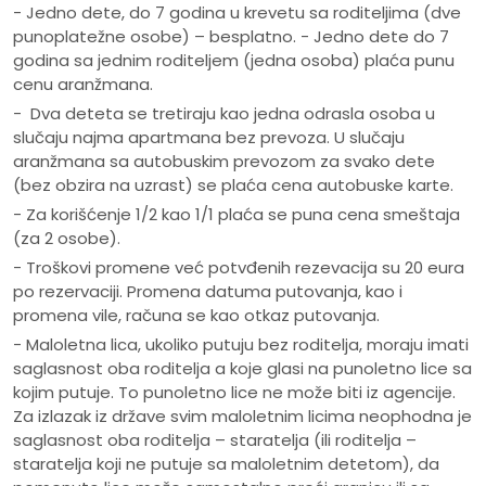
- Jedno dete, do 7 godina u krevetu sa roditeljima (dve
punoplatežne osobe) – besplatno. - Jedno dete do 7
godina sa jednim roditeljem (jedna osoba) plaća punu
cenu aranžmana.
- Dva deteta se tretiraju kao jedna odrasla osoba u
slučaju najma apartmana bez prevoza. U slučaju
aranžmana sa autobuskim prevozom za svako dete
(bez obzira na uzrast) se plaća cena autobuske karte.
- Za korišćenje 1/2 kao 1/1 plaća se puna cena smeštaja
(za 2 osobe).
- Troškovi promene već potvđenih rezevacija su 20 eura
po rezervaciji. Promena datuma putovanja, kao i
promena vile, računa se kao otkaz putovanja.
- Maloletna lica, ukoliko putuju bez roditelja, moraju imati
saglasnost oba roditelja a koje glasi na punoletno lice sa
kojim putuje. To punoletno lice ne može biti iz agencije.
Za izlazak iz države svim maloletnim licima neophodna je
saglasnost oba roditelja – staratelja (ili roditelja –
staratelja koji ne putuje sa maloletnim detetom), da