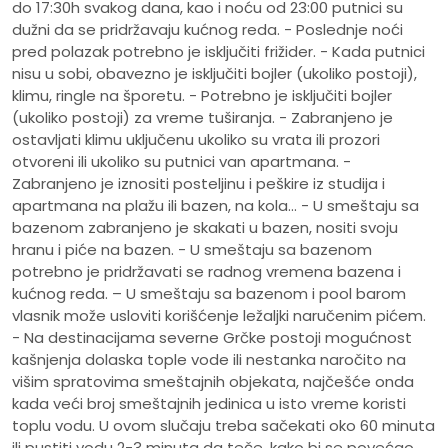
do 17:30h svakog dana, kao i noću od 23:00 putnici su
dužni da se pridržavaju kućnog reda. - Poslednje noći
pred polazak potrebno je isključiti frižider. - Kada putnici
nisu u sobi, obavezno je isključiti bojler (ukoliko postoji),
klimu, ringle na šporetu. - Potrebno je isključiti bojler
(ukoliko postoji) za vreme tuširanja. - Zabranjeno je
ostavljati klimu uključenu ukoliko su vrata ili prozori
otvoreni ili ukoliko su putnici van apartmana. -
Zabranjeno je iznositi posteljinu i peškire iz studija i
apartmana na plažu ili bazen, na kola... - U smeštaju sa
bazenom zabranjeno je skakati u bazen, nositi svoju
hranu i piće na bazen. - U smeštaju sa bazenom
potrebno je pridržavati se radnog vremena bazena i
kućnog reda. – U smeštaju sa bazenom i pool barom
vlasnik može usloviti korišćenje ležaljki naručenim pićem.
- Na destinacijama severne Grčke postoji mogućnost
kašnjenja dolaska tople vode ili nestanka naročito na
višim spratovima smeštajnih objekata, najčešće onda
kada veći broj smeštajnih jedinica u isto vreme koristi
toplu vodu. U ovom slučaju treba sačekati oko 60 minuta
ili pustiti vodu 2-3 minuta da teče, kako bi se povećao