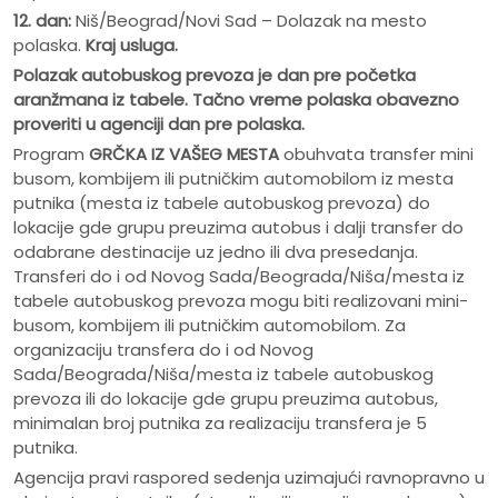
12. dan:
Niš/Beograd/Novi Sad – Dolazak na mesto
polaska.
Kraj usluga.
Polazak autobuskog prevoza je dan pre po
č
etka
aranžmana iz tabele. Ta
č
no vreme polaska obavezno
proveriti u agenciji dan pre polaska.
Program
GRČKA IZ VAŠEG MESTA
obuhvata transfer mini
busom, kombijem ili putničkim automobilom iz mesta
putnika (mesta iz tabele autobuskog prevoza) do
lokacije gde grupu preuzima autobus i dalji transfer do
odabrane destinacije uz jedno ili dva presedanja.
Transferi do i od Novog Sada/Beograda/Niša/mesta iz
tabele autobuskog prevoza mogu biti realizovani mini-
busom, kombijem ili putničkim automobilom. Za
organizaciju transfera do i od Novog
Sada/Beograda/Niša/mesta iz tabele autobuskog
prevoza ili do lokacije gde grupu preuzima autobus,
minimalan broj putnika za realizaciju transfera je 5
putnika.
Agencija pravi raspored sedenja uzimajući ravnopravno u