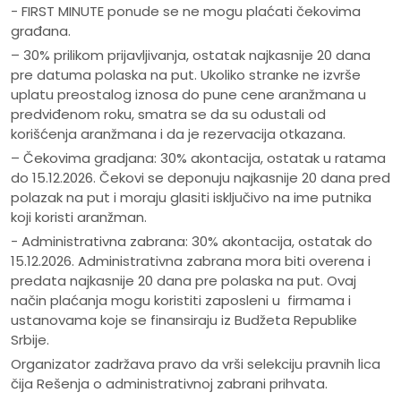
- FIRST MINUTE ponude se ne mogu plaćati čekovima
građana.
– 30% prilikom prijavljivanja, ostatak najkasnije 20 dana
pre datuma polaska na put. Ukoliko stranke ne izvrše
uplatu preostalog iznosa do pune cene aranžmana u
predviđenom roku, smatra se da su odustali od
korišćenja aranžmana i da je rezervacija otkazana.
– Čekovima gradjana: 30% akontacija, ostatak u ratama
do 15.12.2026. Čekovi se deponuju najkasnije 20 dana pred
polazak na put i moraju glasiti isključivo na ime putnika
koji koristi aranžman.
- Administrativna zabrana: 30% akontacija, ostatak do
15.12.2026. Administrativna zabrana mora biti overena i
predata najkasnije 20 dana pre polaska na put. Ovaj
način plaćanja mogu koristiti zaposleni u firmama i
ustanovama koje se finansiraju iz Budžeta Republike
Srbije.
Organizator zadržava pravo da vrši selekciju pravnih lica
čija Rešenja o administrativnoj zabrani prihvata.