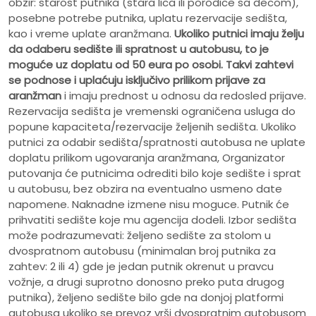
obzir: starost putnika (stara lica ili porodice sa decom),
posebne potrebe putnika, uplatu rezervacije sedišta,
kao i vreme uplate aranžmana.
Ukoliko putnici imaju želju
da odaberu sedište ili spratnost u autobusu, to je
moguće uz doplatu od 50 eura po osobi.
Takvi zahtevi
se podnose i uplaćuju isključivo prilikom prijave za
aranžman
i imaju prednost u odnosu da redosled prijave.
Rezervacija sedišta je vremenski ograničena usluga do
popune kapaciteta/rezervacije željenih sedišta. Ukoliko
putnici za odabir sedišta/spratnosti autobusa ne uplate
doplatu prilikom ugovaranja aranžmana, Organizator
putovanja će putnicima odrediti bilo koje sedište i sprat
u autobusu, bez obzira na eventualno usmeno date
napomene. Naknadne izmene nisu moguce. Putnik će
prihvatiti sedište koje mu agencija dodeli. Izbor sedišta
može podrazumevati: željeno sedište za stolom u
dvospratnom autobusu (minimalan broj putnika za
zahtev: 2 ili 4) gde je jedan putnik okrenut u pravcu
vožnje, a drugi suprotno donosno preko puta drugog
putnika), željeno sedište bilo gde na donjoj platformi
autobusa ukoliko se prevoz vrši dvospratnim autobusom