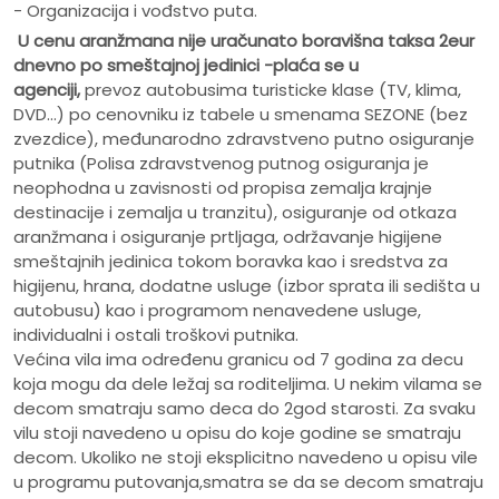
- Organizacija i vođstvo puta.
U cenu aranžmana nije uračunato
boravišna taksa 2eur
dnevno po smeštajnoj jedinici -plaća se u
agenciji,
prevoz autobusima turisticke klase (TV, klima,
DVD...) po cenovniku iz tabele u smenama SEZONE (bez
zvezdice), međunarodno zdravstveno putno osiguranje
putnika (Polisa zdravstvenog putnog osiguranja je
neophodna u zavisnosti od propisa zemalja krajnje
destinacije i zemalja u tranzitu), osiguranje od otkaza
aranžmana i osiguranje prtljaga, održavanje higijene
smeštajnih jedinica tokom boravka kao i sredstva za
higijenu, hrana, dodatne usluge (izbor sprata ili sedišta u
autobusu) kao i programom nenavedene usluge,
individualni i ostali troškovi putnika.
Većina vila ima određenu granicu od 7 godina za decu
koja mogu da dele ležaj sa roditeljima. U nekim vilama se
decom smatraju samo deca do 2god starosti. Za svaku
vilu stoji navedeno u opisu do koje godine se smatraju
decom. Ukoliko ne stoji eksplicitno navedeno u opisu vile
u programu putovanja,smatra se da se decom smatraju