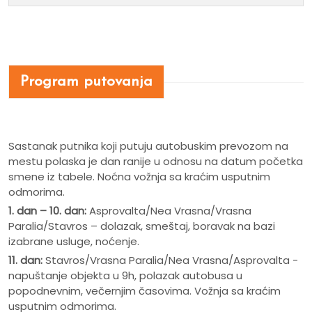
Program putovanja
Sastanak putnika koji putuju autobuskim prevozom na
mestu polaska je dan ranije u odnosu na datum početka
smene iz tabele. Noćna vožnja sa kraćim usputnim
odmorima.
1. dan – 10. dan:
Asprovalta/Nea Vrasna/Vrasna
Paralia/Stavros – dolazak, smeštaj, boravak na bazi
izabrane usluge, noćenje.
11. dan:
Stavros/Vrasna Paralia/Nea Vrasna/Asprovalta -
napuštanje objekta u 9h, polazak autobusa u
popodnevnim, večernjim časovima. Vožnja sa kraćim
usputnim odmorima.