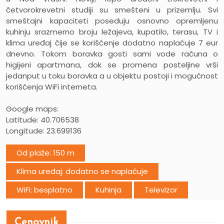
četvorokrevetni studiji su smešteni u prizemlju. Svi
smeštajni kapaciteti poseduju osnovno opremljenu
kuhinju srazmerno broju ležajeva, kupatilo, terasu, TV i
klima uređaj čije se korišćenje dodatno naplaćuje 7 eur
dnevno. Tokom boravka gosti sami vode računa o
higijeni apartmana, dok se promena posteljine vrši
jedanput u toku boravka a u objektu postoji i mogućnost
korišćenja WiFi interneta.
Google maps:
Latitude: 40.706538
Longitude: 23.699136
Od plaže: 150 m
Klima uređaj: dodatno se naplaćuje
WiFi: besplatno
Kuhinja
Televizor
Cenovnik