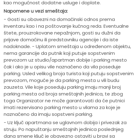
kao mogućnost dodatne usluge i doplate.
Napomene u vezi smeštaja:
- Gosti su obavezni na domaćinski odnos prema
inventaru kao i na poštovanje kućnog reda. Eventualne
štete, prouzrokovane nepažnjom, gosti su dužni da
prijave domaćinu ili predstavniku agencije i da iste
nadoknade. - Uplatom smeštaja u određenom objektu,
nema garancije da putnik koji putuje sopstvenim
prevozom uz studio/apartman dobije i parking mesto
čak i ako je u opisu vile naznačeno da vila poseduje
parking. Usled velikog broja turista koji putuju sopstvenim
prevozom, moguće je da parking mesta u vili budu
zauzeta. Vile koje poseduju parking imaju manji broj
parking mesta od broja smeštajnih jedinica, te zbog
toga Organizator ne može garantovati da će putnici
imati rezervisano parking mesto u vilama za koje je
naznačeno da imaju sopstveni parking.
- Uz ključ apartmana se uglavnom dobija i privezak za
struju. Po napuštanju smeštajnih jedinica poslednjeg
dana smene ključ je obavezno ostaviti u bravi sa