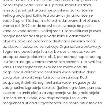
dotok tople vode. Kako su u pitanju mala turistička
mesta čija infrastruktura nije pravljena za korišćenje
velikog broja ljudi koliko leti boravi u njima, korišćenje
vode (tople i hladne) može biti redukovano ili otežano u
vreme od 19-22h kada se svi turisti vraćaju sa plaže i
kada se voda koristi u velikoj meri. U letovalištima je uvek
moguć nestanak struje ili vode kako u odabranom
objektu, tako i na odabranoj destinaciji nekoliko dana,
uzrokovan razlozima van uticaja Organizatora putovanja
(ogromno povećanje lica koji borave u mestu, kvarovi,
preopterećenje sistema i sl.…), pa i samog neposrednog
izvršioca usluga. U terminima visoke sezone u letovalištu,
kao i u smeštajnom objektu često može doći do
potpunog ili delimičnog nestanka vode nekoliko dana
zbog obima korišćenja turista na destinaciji. Kod
potpunog ili delimičnog nestanka vode moguće je da
zbog načina izgradnje objekta (jačina ugrađene pumpe,
kvalitet solarnih ploča za zagrevanje vode…) neki objekti
u mestu imaju vode, dok drugi nemaju i to je van
mogućnosti uticaja Organizatora i ne može biti osnov za