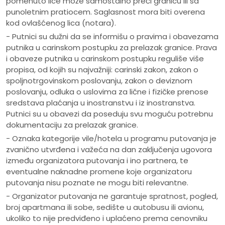
pomenuto lice može samostalno preći granicu ili sa
punoletnim pratiocem. Saglasnost mora biti overena
kod ovlašćenog lica (notara).
- Putnici su dužni da se informišu o pravima i obavezama
putnika u carinskom postupku za prelazak granice. Prava
i obaveze putnika u carinskom postupku reguliše više
propisa, od kojih su najvažniji: carinski zakon, zakon o
spoljnotrgovinskom poslovanju, zakon o deviznom
poslovanju, odluka o uslovima za lične i fizičke prenose
sredstava plaćanja u inostranstvu i iz inostranstva.
Putnici su u obavezi da poseduju svu moguću potrebnu
dokumentaciju za prelazak granice.
- Oznaka kategorije vile/hotela u programu putovanja je
zvanično utvrđena i važeća na dan zaključenja ugovora
između organizatora putovanja i ino partnera, te
eventualne naknadne promene koje organizatoru
putovanja nisu poznate ne mogu biti relevantne.
- Organizator putovanja ne garantuje spratnost, pogled,
broj apartmana ili sobe, sedište u autobusu ili avionu,
ukoliko to nije predviđeno i uplaćeno prema cenovniku