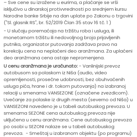
– Sve cene su izražene u eurima, a plaćanje se vrši
isključivo u dinarskoj protivvrednosti po srednjem kursu
Narodne banke Srbije na dan uplate po Zakonu o trgovini
("Sl. glasnik RS", br. 52/2019 Član 35 stav 16 tč. 1 )
- U slučaju poremaćaja na tržištu roba i usluga, ili
monetarnom tržištu ili nedovoljnog broja prijavljenih
putnika, organizator putovanja zadržava pravo na
korekciju cena na neplaćeni deo aranžmana. Za uplaćeni
deo aranžmana cena ostaje nepromenjena.
U cenu aranžmana je uračunato:
- Vanlinijski prevoz
autobusom sa polaskom iz Niša (audio, video
opremljenosti, prosečne udobnosti, bez obuhvaćenih
usluga pića, hrane i dr. tokom putovanja) na izabranoj
relaciji u smenama VANSEZONE (označene zvezdicom).
Uvećanje za polaske iz drugih mesta (severno od Niša) u
VANSEZONI navedeno je u tabeli autobuskog prevoza. U
smenama SEZONE cena autobuskog prevoza nije
uključena u cenu aranžmana. Cene autobuskog prevoza
po osobi u SEZONI nalaze se u tabeli autobuskog
prevoza. - Smeštaj u izabranom objektu (po programu)