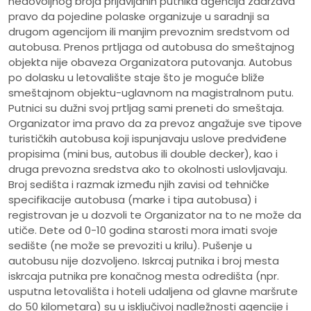
nedovoljnog broja prijavljanih putnika agencija zadržava
pravo da pojedine polaske organizuje u saradnji sa
drugom agencijom ili manjim prevoznim sredstvom od
autobusa. Prenos prtljaga od autobusa do smeštajnog
objekta nije obaveza Organizatora putovanja. Autobus
po dolasku u letovalište staje što je moguće bliže
smeštajnom objektu-uglavnom na magistralnom putu.
Putnici su dužni svoj prtljag sami preneti do smeštaja.
Organizator ima pravo da za prevoz angažuje sve tipove
turističkih autobusa koji ispunjavaju uslove predviđene
propisima (mini bus, autobus ili double decker), kao i
druga prevozna sredstva ako to okolnosti uslovljavaju.
Broj sedišta i razmak između njih zavisi od tehničke
specifikacije autobusa (marke i tipa autobusa) i
registrovan je u dozvoli te Organizator na to ne može da
utiče. Dete od 0-10 godina starosti mora imati svoje
sedište (ne može se prevoziti u krilu). Pušenje u
autobusu nije dozvoljeno. Iskrcaj putnika i broj mesta
iskrcaja putnika pre konačnog mesta odredišta (npr.
usputna letovališta i hoteli udaljena od glavne maršrute
do 50 kilometara) su u isključivoj nadležnosti agencije i