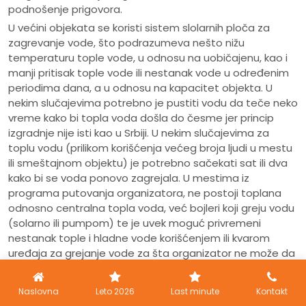
podnošenje prigovora.
U većini objekata se koristi sistem slolarnih ploča za
zagrevanje vode, što podrazumeva nešto nižu
temperaturu tople vode, u odnosu na uobičajenu, kao i
manji pritisak tople vode ili nestanak vode u određenim
periodima dana, a u odnosu na kapacitet objekta. U
nekim slučajevima potrebno je pustiti vodu da teče neko
vreme kako bi topla voda došla do česme jer princip
izgradnje nije isti kao u Srbiji. U nekim slučajevima za
toplu vodu (prilikom korišćenja većeg broja ljudi u mestu
ili smeštajnom objektu) je potrebno sačekati sat ili dva
kako bi se voda ponovo zagrejala. U mestima iz
programa putovanja organizatora, ne postoji toplana
odnosno centralna topla voda, već bojleri koji greju vodu
(solarno ili pumpom) te je uvek moguć privremeni
nestanak tople i hladne vode korišćenjem ili kvarom
uređaja za grejanje vode za šta organizator ne može da
bude odgovoran. Usled kvara pumpe ili većeg korišćenja
vode moguće je da viši spratovi u pojedinim delovima
Naslovna
Leto 2026
Last minute
Kontakt
dana ostanu bez odgovarajućeg pritiska vode ili