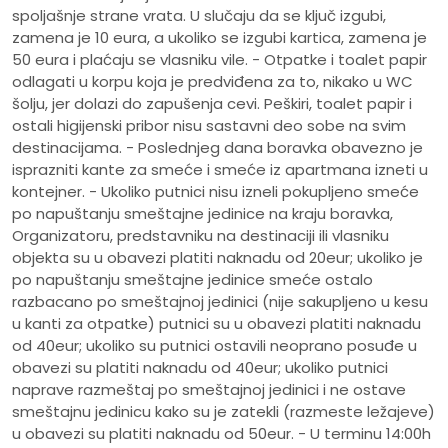
spoljašnje strane vrata. U slučaju da se ključ izgubi,
zamena je 10 eura, a ukoliko se izgubi kartica, zamena je
50 eura i plaćaju se vlasniku vile. - Otpatke i toalet papir
odlagati u korpu koja je predviđena za to, nikako u WC
šolju, jer dolazi do zapušenja cevi. Peškiri, toalet papir i
ostali higijenski pribor nisu sastavni deo sobe na svim
destinacijama. - Poslednjeg dana boravka obavezno je
isprazniti kante za smeće i smeće iz apartmana izneti u
kontejner. - Ukoliko putnici nisu izneli pokupljeno smeće
po napuštanju smeštajne jedinice na kraju boravka,
Organizatoru, predstavniku na destinaciji ili vlasniku
objekta su u obavezi platiti naknadu od 20eur; ukoliko je
po napuštanju smeštajne jedinice smeće ostalo
razbacano po smeštajnoj jedinici (nije sakupljeno u kesu
u kanti za otpatke) putnici su u obavezi platiti naknadu
od 40eur; ukoliko su putnici ostavili neoprano posuđe u
obavezi su platiti naknadu od 40eur; ukoliko putnici
naprave razmeštaj po smeštajnoj jedinici i ne ostave
smeštajnu jedinicu kako su je zatekli (razmeste ležajeve)
u obavezi su platiti naknadu od 50eur. - U terminu 14:00h