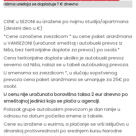
nje klima uređaja se doplaćuje 7 € dnevno
CENE u SEZONI su izražene po najmu studija/apartmana
(devizni deo u €)
*Cene označene zvezdicom * su cene paket aranžmana
u VANSEZONI (uračunat smeštaj i autobuski prevoz iz
Niša, bez teritorijalne doplate za prevoz) po osobi.*
Cena teritorijalne doplate ukoliko je autobuski prevoz
severno od Niša, nalazi se u tabeli autobuskog prevoza.
U smenama sa zvezdicom *, u slučaju sopstvenog
prevoza cena paket aranžmana se umanjuje za 25€ po
osobi.
U cenu nije ura
č
unata boravišna taksa 2 eur dnevno po
smeštajnoj jedinici koja se pla
ć
a u agenciji.
Polazak grupe autobuskim prevozom je dan ranije u
odnosu na datum početka smene iz tabele.
Cene su izražene u eurima, a plaćanje se vrši isključivo u
dinarskoj protivvrednosti po srednjem kursu Narodne