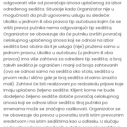
odgovarati više od povraćaja iznosa uplaćenog za izbor
određenog sedišta. Situacije kada Organizator nije u
mogućnosti da pruži ugovorenu uslugu su sledeće:
Ukoliko u jednom ili oba pravca tip autobusa kojim će se
vršiti prevoz putnika nema odgovarajući tip sedišta,
Organizator se obavezuje da će putniku izvršiti povraćaj
celokupnog uplaćenog iznosa koji se odnosi na izbor
sedišta bez obzira da li je usluga (nije) pružena samo u
jednom pravcu; Ukoliko u autobusu (u jednom ili oba
pravca) ima više zahteva za određeni tip sedišta, a broj
takvih sedišta je ograničen i manji od broja zahtevanih
(ovo se odnosi samo na sedišta oko stola, sedišta u
prvom redu i slično gde je broj sedišta stvarno izrazito
mali). Zahtevi će biti realizovani po redosledu prijave koje
imaju uplaćeno željeno sedište. Klijent kome ne bude
dodeljeno željeno sedište dobiće povraćaj celokupnog
iznosa koji se odnosi izbor sedišta. Broj putnika po
smenama može se značajno razlikovati. Organizator se
ne obavezuje da prevoz u povratku izvrši istim prevoznim
sredstvom i na istim sedištima kao u odlasku. U slučaju