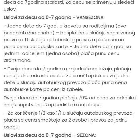
deca do 7godina starosti. Za decu se primenjuju sledeći
uslovi:
Uslovi za decu od 0-7 godina - VANSEZONA:
–Jedno dete do 7 god., u krevetu sa roditeljima (dve
punoplatežne osobe) – besplatno u slučaju sopstvenog
prevoza. U slučaju autobuskog prevoza plaća samo
punu cenu autobuske karte. - Jedno dete do 7 god. sa
jednim roditeljem (jedna osoba) plaća punu cenu
aranžmana.
- Dvoje dece do 7 godina u zajedničkom ležaju, plaćaju
cenu jedne odrasle osobe za smeštaj dok se za jedno
dete u slučaju autobuskog prevoza plaća puna cena
autobuske karte po ceni iz tabele.
Dvoje dece do 7 godina plaćaju 70% od cene za odrasle i
imaju sopstveni ležaj i sedište u autobusu.
- Za korišćenje 1/2 kao 1/1 u slučaju autobuskog prevoza,
plaća se cena smeštaja za 2 osobe i prevoz za jednu
osobu.
Uslovi za decu do 0-7 godina – SEZONA: