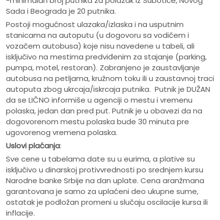
-minimalan broj putnika za polazak iz Subotice, Novog
Sada i Beograda je 20 putnika.
Postoji mogućnost ulazaka/izlaska i na usputnim
stanicama na autoputu (u dogovoru sa vodičem i
vozačem autobusa) koje nisu navedene u tabeli, ali
isključivo na mestima predviđenim za stajanje (parking,
pumpa, motel, restoran). Zabranjeno je zaustavljanje
autobusa na petljama, kružnom toku ili u zaustavnoj traci
autoputa zbog ukrcaja/iskrcaja putnika. Putnik je DUŽAN
da se LIČNO informiše u agenciji o mestu i vremenu
polaska, jedan dan pred put. Putnik je u obavezi da na
dogovorenom mestu polaska bude 30 minuta pre
ugovorenog vremena polaska.
Uslovi plaćanja
:
Sve cene u tabelama date su u eurima, a plative su
isključivo u dinarskoj protivvrednosti po srednjem kursu
Narodne banke Srbije na dan uplate. Cena aranžmana
garantovana je samo za uplaćeni deo ukupne sume,
ostatak je podložan promeni u slučaju oscilacije kursa ili
inflacije.