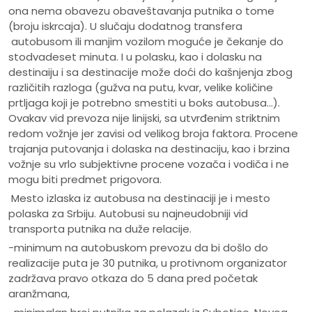
ona nema obavezu obaveštavanja putnika o tome
(broju iskrcaja). U slučaju dodatnog transfera
autobusom ili manjim vozilom moguće je čekanje do
stodvadeset minuta. I u polasku, kao i dolasku na
destinaiju i sa destinacije može doći do kašnjenja zbog
različitih razloga (gužva na putu, kvar, velike količine
prtljaga koji je potrebno smestiti u boks autobusa...).
Ovakav vid prevoza nije linijski, sa utvrđenim striktnim
redom vožnje jer zavisi od velikog broja faktora. Procene
trajanja putovanja i dolaska na destinaciju, kao i brzina
vožnje su vrlo subjektivne procene vozača i vodiča i ne
mogu biti predmet prigovora.
Mesto izlaska iz autobusa na destinaciji je i mesto
polaska za Srbiju. Autobusi su najneudobniji vid
transporta putnika na duže relacije.
-minimum na autobuskom prevozu da bi došlo do
realizacije puta je 30 putnika, u protivnom organizator
zadržava pravo otkaza do 5 dana pred početak
aranžmana,