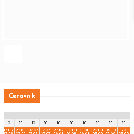
Cenovnik
os
10
10
10
10
10
10
10
10
10
10
6
17.06
27.06
07.07
17.07
27.07
06.08
16.08
26.08
05.09
15.09
27.06
07.07
17.07
27.07
06.08
16.08
26.08
05.09
15.09
25.09