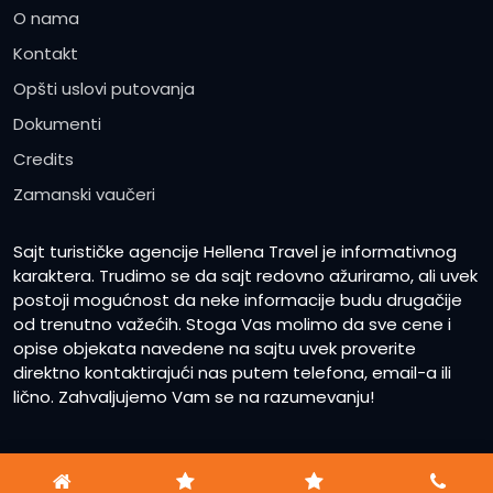
O nama
Kontakt
Opšti uslovi putovanja
Dokumenti
Credits
Zamanski vaučeri
Sajt turističke agencije Hellena Travel je informativnog
karaktera. Trudimo se da sajt redovno ažuriramo, ali uvek
postoji mogućnost da neke informacije budu drugačije
od trenutno važećih. Stoga Vas molimo da sve cene i
opise objekata navedene na sajtu uvek proverite
direktno kontaktirajući nas putem telefona, email-a ili
lično. Zahvaljujemo Vam se na razumevanju!
2023
Hellena Travel
www.hellenatravel.rs