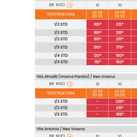
BR. NOĆI
10
10
20.05
30.05
TIP/STRUKTURA
30.05
09.06
1/2 STD
165*
215*
1/2 STD
165*
215*
1/2 STD
165*
215*
1/3 STD
135*
175*
1/4 STD
120*
160*
1/4 STD
115*
150*
Vila Afroditi (Vrasna Paralia) / Nea Vrasna
BR. NOĆI
10
10
20.05
30.05
TIP/STRUKTURA
30.05
09.06
1/2 STD
-
225*
1/2 STD
-
215*
1/3 STD
-
185*
Vila Antonia / Nea Vrasna
BR. NOĆI
10
10