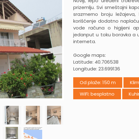
Noviji, lepo uređeni trokre
prizemlju. Svi smeštajni ka
srazmerno broju ležajeva, 
korišćenje dodatno naplaću
vode računa o higijeni a
jedanput u toku boravka a u
interneta.
Google maps:
Latitude: 40.706538
Longitude: 23.699136
Od plaže: 150 m
Kli
WiFi: besplatno
Kuhi