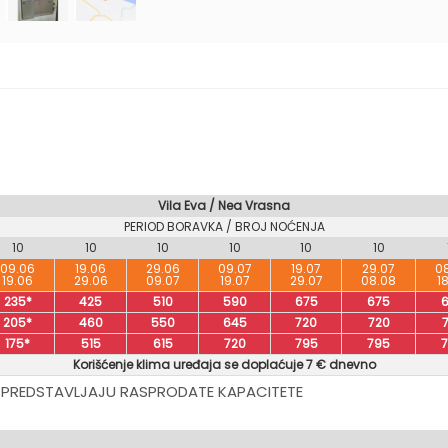
Vila Eva / Nea Vrasna
PERIOD BORAVKA / BROJ NOĆENJA
10
10
10
10
10
10
09.06
19.06
29.06
09.07
19.07
29.07
0
19.06
29.06
09.07
19.07
29.07
08.08
1
235*
425
510
590
675
675
205*
460
550
645
720
720
175*
515
615
720
795
795
Korišćenje klima uređaja se doplaćuje 7 € dnevno
 PREDSTAVLJAJU RASPRODATE KAPACITETE