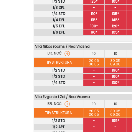
1/3 STD
125*
165*
1/3 DPL
-
-
1/4 STD
110*
135*
1/4 DPL
115*
145*
1/5 DPL
100*
120*
1/6 DPL
90*
105*
Vila Nikos rooms / Nea Vrasna
BR. NOĆI
10
10
20.05
30.05
TIP/STRUKTURA
30.05
09.06
1/2 STD
-
190*
1/3 STD
-
160*
1/4 STD
-
130*
Vila Evgenia i Zoi / Nea Vrasna
BR. NOĆI
10
10
20.05
30.05
TIP/STRUKTURA
30.05
09.06
1/2 STD
-
195*
1/2 APT
-
-