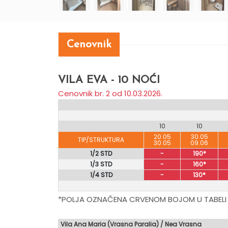
Cenovnik
VILA EVA - 10 NOĆI
Cenovnik br. 2 od 10.03.2026.
10
10
20.05
30.05
TIP/STRUKTURA
30.05
09.06
1/2 STD
-
190*
1/3 STD
-
160*
1/4 STD
-
130*
*POLJA OZNAČENA CRVENOM BOJOM U TABELI
Vila Ana Maria (Vrasna Paralia) / Nea Vrasna