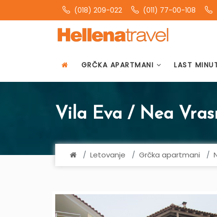
(018) 209-022
(011) 77-00-108
GRČKA APARTMANI
LAST MINU
Vila Eva / Nea Vras
Letovanje
Grčka apartmani