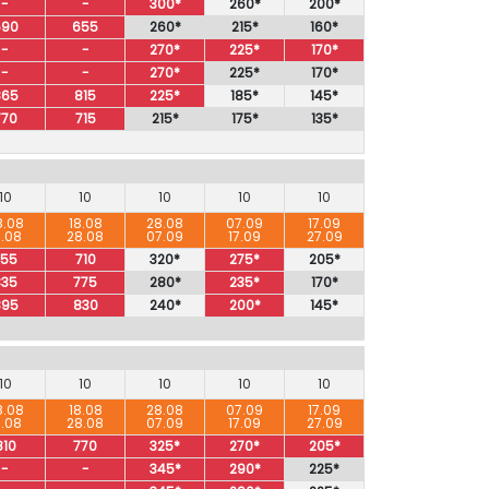
-
-
300*
260*
200*
690
655
260*
215*
160*
-
-
270*
225*
170*
-
-
270*
225*
170*
865
815
225*
185*
145*
770
715
215*
175*
135*
10
10
10
10
10
8.08
18.08
28.08
07.09
17.09
8.08
28.08
07.09
17.09
27.09
755
710
320*
275*
205*
835
775
280*
235*
170*
895
830
240*
200*
145*
10
10
10
10
10
8.08
18.08
28.08
07.09
17.09
8.08
28.08
07.09
17.09
27.09
810
770
325*
270*
205*
-
-
345*
290*
225*