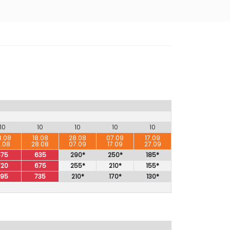
10
10
10
10
10
8.08
18.08
28.08
07.09
17.09
8.08
28.08
07.09
17.09
27.09
675
635
290*
250*
185*
720
675
255*
210*
155*
795
735
210*
170*
130*