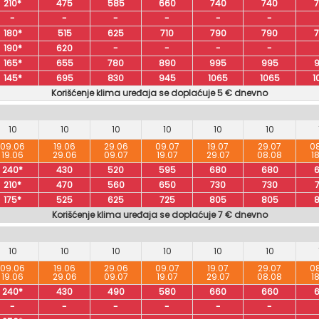
210*
475
585
660
740
740
-
-
-
-
-
-
180*
515
625
710
790
790
190*
620
-
-
-
-
165*
655
780
890
995
995
145*
695
830
945
1065
1065
1
Korišćenje klima uređaja se doplaćuje 5 € dnevno
10
10
10
10
10
10
09.06
19.06
29.06
09.07
19.07
29.07
0
19.06
29.06
09.07
19.07
29.07
08.08
1
240*
430
520
595
680
680
210*
470
560
650
730
730
175*
525
625
725
805
805
Korišćenje klima uređaja se doplaćuje 7 € dnevno
10
10
10
10
10
10
09.06
19.06
29.06
09.07
19.07
29.07
0
19.06
29.06
09.07
19.07
29.07
08.08
1
240*
430
490
580
660
660
-
-
-
-
-
-