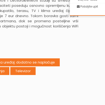
vetni i četvorokrevetni studiji su smešteni u
paciteti poseduju osnovno opremljenu kuhinju
Pošaljite upit
kupatilo, terasu, TV i klima uređaj čije se
je 7 eur dnevno. Tokom boravka gosti sami
partmana, dok se promena posteljine vrši
 objektu postoji i mogućnost korišćenja WiFi
ma uređaj: dodatno se naplaćuje
nja
Televizor