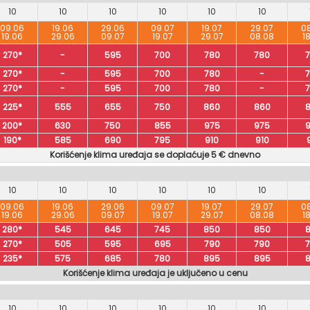
10
10
10
10
10
10
09.06
19.06
29.06
09.07
19.07
29.07
0
19.06
29.06
09.07
19.07
29.07
08.08
1
270*
-
595
700
780
780
270*
-
595
700
780
-
270*
-
595
700
780
-
225*
555
655
750
860
860
200*
630
750
855
975
975
190*
585
690
795
910
910
Korišćenje klima uređaja se doplaćuje 5 € dnevno
10
10
10
10
10
10
09.06
19.06
29.06
09.07
19.07
29.07
0
19.06
29.06
09.07
19.07
29.07
08.08
1
280*
545
645
745
850
850
270*
505
595
695
790
790
235*
575
685
780
895
895
Korišćenje klima uređaja je uključeno u cenu
10
10
10
10
10
10