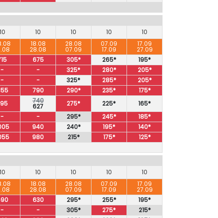
10
10
10
10
10
8.08
18.08
28.08
07.09
17.09
8.08
28.08
07.09
17.09
27.09
715
675
305*
265*
195*
-
-
325*
280*
205*
-
-
325*
285*
205*
855
790
290*
235*
175*
740
795
275*
225*
165*
627
-
-
295*
245*
185*
005
940
240*
195*
140*
055
980
215*
175*
125*
10
10
10
10
10
8.08
18.08
28.08
07.09
17.09
8.08
28.08
07.09
17.09
27.09
690
630
295*
255*
195*
-
-
305*
275*
215*