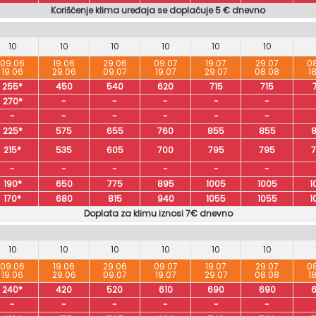
Korišćenje klima uređaja se doplaćuje 5 € dnevno
10
10
10
10
10
10
09.06
19.06
29.06
09.07
19.07
29.07
0
19.06
29.06
09.07
19.07
29.07
08.08
1
255*
450
540
620
715
715
270*
-
-
-
-
-
-
-
-
-
-
-
225*
575
655
760
855
855
215*
535
605
700
795
795
-
-
-
-
-
-
190*
650
775
895
1005
1005
1
170*
680
815
940
1055
1055
1
Doplata za klimu iznosi 7€ dnevno
10
10
10
10
10
10
09.06
19.06
29.06
09.07
19.07
29.07
0
19.06
29.06
09.07
19.07
29.07
08.08
1
240*
420
520
610
690
690
-
-
-
-
-
-