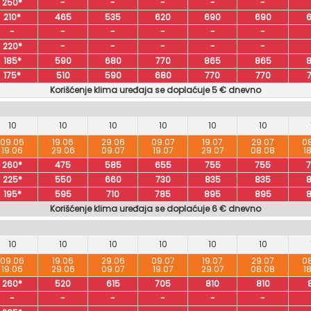
250*
-
-
-
-
-
210*
465
535
620
690
690
-
-
-
-
-
-
220*
-
-
-
-
-
185*
590
680
770
865
865
175*
510
590
680
770
770
Korišćenje klima uređaja se doplaćuje 5 € dnevno
10
10
10
10
10
10
09.06
19.06
29.06
09.07
19.07
29.07
0
19.06
29.06
09.07
19.07
29.07
08.08
1
260*
475
585
655
755
755
225*
550
660
730
835
835
195*
595
710
785
895
895
Korišćenje klima uređaja se doplaćuje 6 € dnevno
10
10
10
10
10
10
09.06
19.06
29.06
09.07
19.07
29.07
0
19.06
29.06
09.07
19.07
29.07
08.08
1
260*
520
615
705
810
810
-
-
-
-
-
-