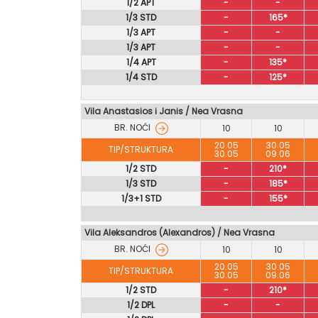
1/2 APT
-
-
1/3 STD
-
165*
1/3 APT
-
-
1/3 APT
-
-
1/4 APT
-
135*
1/4 STD
-
125*
Vila Anastasios i Janis / Nea Vrasna
BR. NOĆI
10
10
20.05
30.05
TIP/STRUKTURA
30.05
09.06
1/2 STD
-
210*
1/3 STD
-
185*
1/3+1 STD
-
155*
Vila Aleksandros (Alexandros) / Nea Vrasna
BR. NOĆI
10
10
20.05
30.05
TIP/STRUKTURA
30.05
09.06
1/2 STD
-
210*
1/2 DPL
-
-