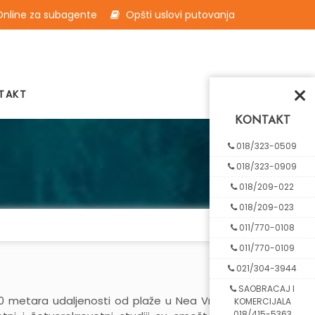
nline za subagente
Opšti uslovi putovanja
×
TAKT
KONTAKT
018/323-0509
018/323-0909
018/209-022
018/209-023
011/770-0108
011/770-0109
021/304-3944
SAOBRACAJ I
50 metara udaljenosti od plaže u Nea Vrasni.
KOMERCIJALA
018/415-5363