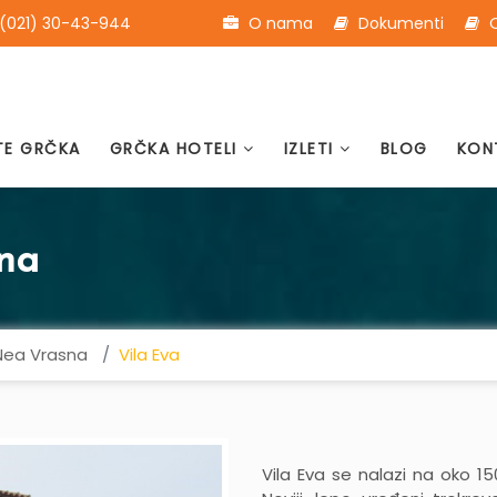
(021) 30-43-944
O nama
Dokumenti
O
TE GRČKA
GRČKA HOTELI
IZLETI
BLOG
KON
na
Nea Vrasna
Vila Eva
Vila Eva se nalazi na oko 1