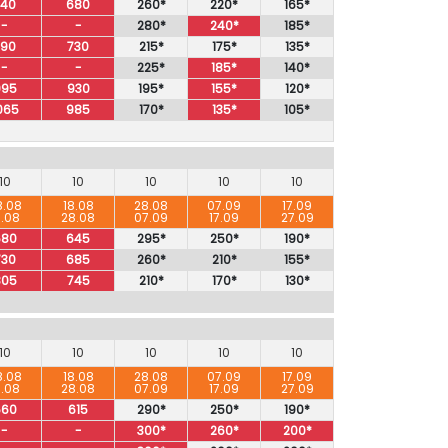
740
680
260*
220*
165*
-
-
280*
240*
185*
790
730
215*
175*
135*
-
-
225*
185*
140*
995
930
195*
155*
120*
065
985
170*
135*
105*
10
10
10
10
10
8.08
18.08
28.08
07.09
17.09
8.08
28.08
07.09
17.09
27.09
680
645
295*
250*
190*
730
685
260*
210*
155*
805
745
210*
170*
130*
10
10
10
10
10
8.08
18.08
28.08
07.09
17.09
8.08
28.08
07.09
17.09
27.09
660
615
290*
250*
190*
-
-
300*
260*
200*