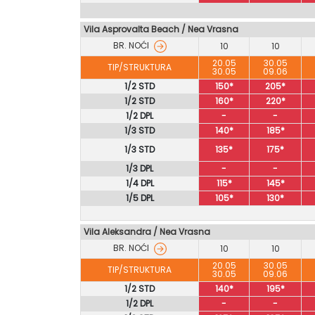
Vila Asprovalta Beach / Nea Vrasna
BR. NOĆI
10
10
20.05
30.05
TIP/STRUKTURA
30.05
09.06
1/2 STD
150*
205*
1/2 STD
160*
220*
1/2 DPL
-
-
1/3 STD
140*
185*
1/3 STD
135*
175*
1/3 DPL
-
-
1/4 DPL
115*
145*
1/5 DPL
105*
130*
Vila Aleksandra / Nea Vrasna
BR. NOĆI
10
10
20.05
30.05
TIP/STRUKTURA
30.05
09.06
1/2 STD
140*
195*
1/2 DPL
-
-