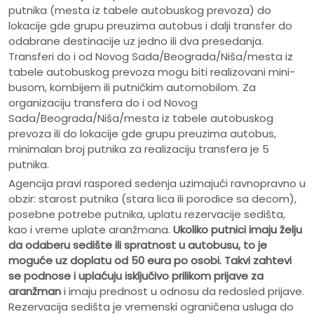
putnika (mesta iz tabele autobuskog prevoza) do
lokacije gde grupu preuzima autobus i dalji transfer do
odabrane destinacije uz jedno ili dva presedanja.
Transferi do i od Novog Sada/Beograda/Niša/mesta iz
tabele autobuskog prevoza mogu biti realizovani mini-
busom, kombijem ili putničkim automobilom. Za
organizaciju transfera do i od Novog
Sada/Beograda/Niša/mesta iz tabele autobuskog
prevoza ili do lokacije gde grupu preuzima autobus,
minimalan broj putnika za realizaciju transfera je 5
putnika.
Agencija pravi raspored sedenja uzimajući ravnopravno u
obzir: starost putnika (stara lica ili porodice sa decom),
posebne potrebe putnika, uplatu rezervacije sedišta,
kao i vreme uplate aranžmana.
Ukoliko putnici imaju želju
da odaberu sedište ili spratnost u autobusu, to je
moguće uz doplatu od 50 eura po osobi.
Takvi zahtevi
se podnose i uplaćuju isključivo prilikom prijave za
aranžman
i imaju prednost u odnosu da redosled prijave.
Rezervacija sedišta je vremenski ograničena usluga do