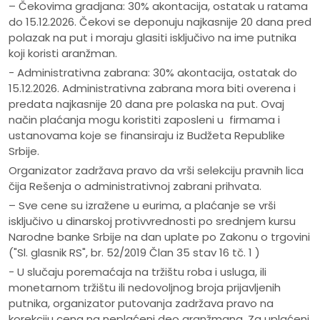
– Čekovima gradjana: 30% akontacija, ostatak u ratama
do 15.12.2026. Čekovi se deponuju najkasnije 20 dana pred
polazak na put i moraju glasiti isključivo na ime putnika
koji koristi aranžman.
- Administrativna zabrana: 30% akontacija, ostatak do
15.12.2026. Administrativna zabrana mora biti overena i
predata najkasnije 20 dana pre polaska na put. Ovaj
način plaćanja mogu koristiti zaposleni u firmama i
ustanovama koje se finansiraju iz Budžeta Republike
Srbije.
Organizator zadržava pravo da vrši selekciju pravnih lica
čija Rešenja o administrativnoj zabrani prihvata.
– Sve cene su izražene u eurima, a plaćanje se vrši
isključivo u dinarskoj protivvrednosti po srednjem kursu
Narodne banke Srbije na dan uplate po Zakonu o trgovini
("Sl. glasnik RS", br. 52/2019 Član 35 stav 16 tč. 1 )
- U slučaju poremaćaja na tržištu roba i usluga, ili
monetarnom tržištu ili nedovoljnog broja prijavljenih
putnika, organizator putovanja zadržava pravo na
korekciju cena na neplaćeni deo aranžmana. Za uplaćeni