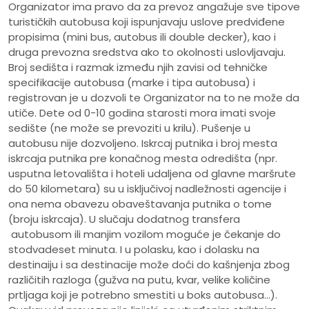
Organizator ima pravo da za prevoz angažuje sve tipove
turističkih autobusa koji ispunjavaju uslove predviđene
propisima (mini bus, autobus ili double decker), kao i
druga prevozna sredstva ako to okolnosti uslovljavaju.
Broj sedišta i razmak između njih zavisi od tehničke
specifikacije autobusa (marke i tipa autobusa) i
registrovan je u dozvoli te Organizator na to ne može da
utiče. Dete od 0-10 godina starosti mora imati svoje
sedište (ne može se prevoziti u krilu). Pušenje u
autobusu nije dozvoljeno. Iskrcaj putnika i broj mesta
iskrcaja putnika pre konačnog mesta odredišta (npr.
usputna letovališta i hoteli udaljena od glavne maršrute
do 50 kilometara) su u isključivoj nadležnosti agencije i
ona nema obavezu obaveštavanja putnika o tome
(broju iskrcaja). U slučaju dodatnog transfera
autobusom ili manjim vozilom moguće je čekanje do
stodvadeset minuta. I u polasku, kao i dolasku na
destinaiju i sa destinacije može doći do kašnjenja zbog
različitih razloga (gužva na putu, kvar, velike količine
prtljaga koji je potrebno smestiti u boks autobusa...).