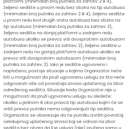
platformi (minimalan broj putnika za zahtev: 2 ili 4),
željeno sedište u prvom redu bez obzira na tip autobusa
(minimalan broj putnika za zahtev: 2 ili 4), željeno sedište
u prvom redu kod drugih vrata autobusa bez obzira na
tip autobusa (minimalan broj putnika za zahtev: 2),
željeno sedište na donjoj platformi u zadnjem redu
autobusa ukoliko se prevoz vrši dvospratnim autobusom
(minimalan broj putnika za zahtev: 2), željeno sedište u
zadnjem redu na gornjoj platformi autobusa ukoliko se
prevoz vrši dvospratnim autobusom (minimalan broj
putnika za zahtev: 2). Iako je sedište ugovoreno i
naplaćeno, postoje situacije u kojima Organizator neće
biti u mogućnosti da pruži ugovorenu uslugu za šta neće
odgovarati više od povraćaja iznosa uplaćenog za izbor
određenog sedišta. Situacije kada Organizator nije u
mogućnosti da pruži ugovorenu uslugu su sledeće:
Ukoliko u jednom ili oba pravca tip autobusa kojim će se
vršiti prevoz putnika nema odgovarajući tip sedišta,
Organizator se obavezuje da će putniku izvršiti povraćaj
celokupnog uplaćenog iznosa koji se odnosi na izbor
sedišta bez obzira da li je usluga (nije) pružena samo u