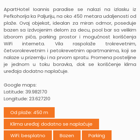
ApartHotel Ioannis paradise se nalazi na izlasku iz
Pefkohorija ka Paljuriju, na oko 450 metara udaljenosti od
plaže. Ovaj objekat, idealan za miran odmor, poseduje
bazen sa izdvojenim delom za decu, pool bar sa velikim
izborom pića, parking prostor i mogućnost korišćenja
WiFi interneta. Vila raspolaže trokrevetnim,
četvorokrevetnim i petokrevetnim apartmanima, koji se
nalaze u prizemlju i na prvom spratu. Promena posteljine
je jednom u toku boravka, dok se korišćenje klima
uređaja dodatno naplaćuje.
Google maps:
Latitude: 39.982170
Longitude: 23.627210
Od plaže: 450 m
Klima uređaj: dodatno se naplaćuje
WiFi: besplatno
Bazen
Parking