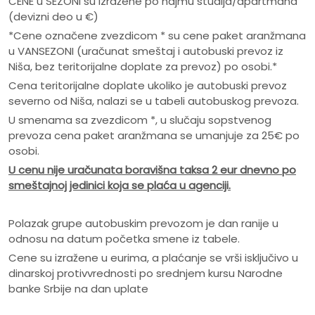
CENE u SEZONI su izražene po najmu studija/apartmana
(devizni deo u €)
*Cene označene zvezdicom * su cene paket aranžmana
u VANSEZONI (uračunat smeštaj i autobuski prevoz iz
Niša, bez teritorijalne doplate za prevoz) po osobi.*
Cena teritorijalne doplate ukoliko je autobuski prevoz
severno od Niša, nalazi se u tabeli autobuskog prevoza.
U smenama sa zvezdicom *, u slučaju sopstvenog
prevoza cena paket aranžmana se umanjuje za 25€ po
osobi.
U cenu nije ura
č
unata boravišna taksa 2 eur dnevno po
smeštajnoj jedinici koja se pla
ć
a u agenciji.
Polazak grupe autobuskim prevozom je dan ranije u
odnosu na datum početka smene iz tabele.
Cene su izražene u eurima, a plaćanje se vrši isključivo u
dinarskoj protivvrednosti po srednjem kursu Narodne
banke Srbije na dan uplate