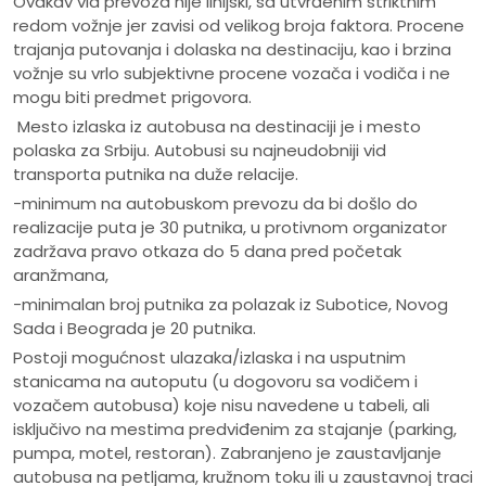
Ovakav vid prevoza nije linijski, sa utvrđenim striktnim
redom vožnje jer zavisi od velikog broja faktora. Procene
trajanja putovanja i dolaska na destinaciju, kao i brzina
vožnje su vrlo subjektivne procene vozača i vodiča i ne
mogu biti predmet prigovora.
Mesto izlaska iz autobusa na destinaciji je i mesto
polaska za Srbiju. Autobusi su najneudobniji vid
transporta putnika na duže relacije.
-minimum na autobuskom prevozu da bi došlo do
realizacije puta je 30 putnika, u protivnom organizator
zadržava pravo otkaza do 5 dana pred početak
aranžmana,
-minimalan broj putnika za polazak iz Subotice, Novog
Sada i Beograda je 20 putnika.
Postoji mogućnost ulazaka/izlaska i na usputnim
stanicama na autoputu (u dogovoru sa vodičem i
vozačem autobusa) koje nisu navedene u tabeli, ali
isključivo na mestima predviđenim za stajanje (parking,
pumpa, motel, restoran). Zabranjeno je zaustavljanje
autobusa na petljama, kružnom toku ili u zaustavnoj traci