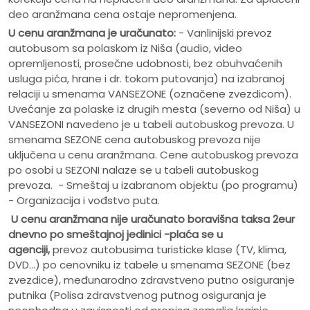
deo aranžmana cena ostaje nepromenjena.
U cenu aranžmana je uračunato:
- Vanlinijski prevoz
autobusom sa polaskom iz Niša (audio, video
opremljenosti, prosečne udobnosti, bez obuhvaćenih
usluga pića, hrane i dr. tokom putovanja) na izabranoj
relaciji u smenama VANSEZONE (označene zvezdicom).
Uvećanje za polaske iz drugih mesta (severno od Niša) u
VANSEZONI navedeno je u tabeli autobuskog prevoza. U
smenama SEZONE cena autobuskog prevoza nije
uključena u cenu aranžmana. Cene autobuskog prevoza
po osobi u SEZONI nalaze se u tabeli autobuskog
prevoza. - Smeštaj u izabranom objektu (po programu)
- Organizacija i vođstvo puta.
U cenu aranžmana nije uračunato
boravišna taksa 2eur
dnevno po smeštajnoj jedinici -plaća se u
agenciji,
prevoz autobusima turisticke klase (TV, klima,
DVD...) po cenovniku iz tabele u smenama SEZONE (bez
zvezdice), međunarodno zdravstveno putno osiguranje
putnika (Polisa zdravstvenog putnog osiguranja je