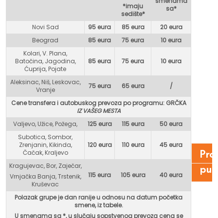
smenama
*imaju
sa*
sedište*
Novi Sad
95 eura
85 eura
20 eura
Beograd
85 eura
75 eur
a
10 eura
Kolari, V. Plana,
Batočina, Jagodina,
85 eura
75 eura
10 eura
Ćuprija, Pojate
Aleksinac, Niš, Leskovac,
75 eura
65 eura
/
Vranje
Cene transfera i autobuskog prevoza po programu: GR
ČKA
IZ VAŠEG MESTA
Valjevo, Užice, Požega,
125 eura
115 eura
50 eura
Subotica, Sombor,
Zrenjanin, Kikinda,
120 eura
110 eura
45 eura
Čačak, Kraljevo
Pro
Kragujevac, Bor, Zaječar,
put
115 eura
105 eura
40 eura
Vrnjačka Banja, Trstenik,
Kruševac
Polazak grupe je dan ranije u odnosu na datum početka
smene, iz tabele.
U smenama sa *, u
slučaju sopstvenog prevoza cena se