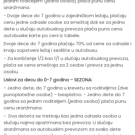
jednim roditeljem (jedna osoba) plaća punu cenu
aranžmana.
- Dvoje dece do 7 godina u zajedničkom ležaju, plaćaju
cenu jedne odrasle osobe za smeštaj dok se za jedno
dete u slučaju autobuskog prevoza plaća puna cena
autobuske karte po ceni iz tabele.
Dvoje dece do 7 godina plaćaju 70% od cene za odrasle i
imaju sopstveni ležaj i sedište u autobusu.
- Za korišćenje 1/2 kao 1/1 u slučaju autobuskog prevoza,
plaća se cena smeštaja za 2 osobe i prevoz za jednu
osobu.
Uslovi za decu do 0-7 godina – SEZONA:
- Jedno dete, do 7 godina u krevetu sa roditeljima (dve
punoplatežne osobe) – besplatno. - Jedno dete do 7
godina sa jednim roditeljem (jedna osoba) plaća punu
cenu aranžmana.
- Dva deteta se tretiraju kao jedna odrasla osoba u
slučaju najma apartmana bez prevoza. U slučaju
aranžmana sa autobuskim prevozom za svako dete