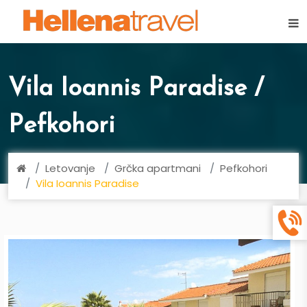
×
Vila Ioannis Paradise /
Pefkohori
Letovanje
Grčka apartmani
Pefkohori
Vila Ioannis Paradise