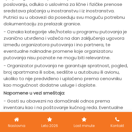
poslovanju, odluka o uslovima za lične i fizičke prenose
sredstava plaćanja u inostranstvu i iz inostranstva.
Putnici su u obavezi da poseduju svu moguću potrebnu
dokumentaciju za prelazak granice.
- Oznaka kategorije vile/hotela u programu putovanja je
zvanično utvrđena i važeća na dan zaključenja ugovora
između organizatora putovanja i ino partnera, te
eventualne naknadne promene koje organizatoru
putovanja nisu poznate ne mogu biti relevantne.
- Organizator putovanja ne garantuje spratnost, pogled,
broj apartmana ili sobe, sedište u autobusu ili avionu,
ukoliko to nije predviđeno i uplaćeno prema cenovniku
kao mogućnost dodatne usluge i doplate.
Napomene u vezi smeštaja:
- Gosti su obavezni na domaćinski odnos prema
inventaru kao i na poštovanje kućnog reda. Eventualne
štete, prouzrokovane nepažnjom, gosti su dužni da
prijave domaćinu ili predstavniku agencije i da iste
Naslovna
Leto 2026
Last minute
Kontakt
nadoknade. - Uplatom smeštaja u određenom objektu,