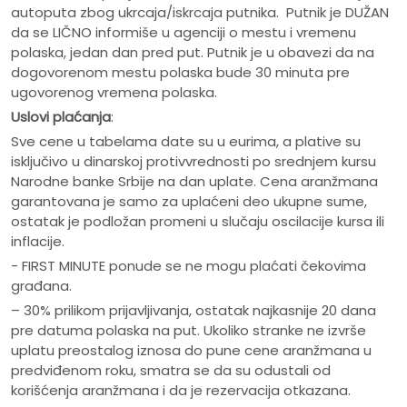
autoputa zbog ukrcaja/iskrcaja putnika. Putnik je DUŽAN
da se LIČNO informiše u agenciji o mestu i vremenu
polaska, jedan dan pred put. Putnik je u obavezi da na
dogovorenom mestu polaska bude 30 minuta pre
ugovorenog vremena polaska.
Uslovi plaćanja
:
Sve cene u tabelama date su u eurima, a plative su
isključivo u dinarskoj protivvrednosti po srednjem kursu
Narodne banke Srbije na dan uplate. Cena aranžmana
garantovana je samo za uplaćeni deo ukupne sume,
ostatak je podložan promeni u slučaju oscilacije kursa ili
inflacije.
- FIRST MINUTE ponude se ne mogu plaćati čekovima
građana.
– 30% prilikom prijavljivanja, ostatak najkasnije 20 dana
pre datuma polaska na put. Ukoliko stranke ne izvrše
uplatu preostalog iznosa do pune cene aranžmana u
predviđenom roku, smatra se da su odustali od
korišćenja aranžmana i da je rezervacija otkazana.