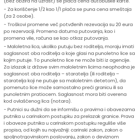
(bez obzira na uzrast) se plaća cena autobuske karte.
- Za korišćenje 1/2 kao 1/1 plaća se puna cena smeštaja
(za 2 osobe).
- Troškovi promene već potvđenih rezevacija su 20 eura
po rezervaciji. Promena datuma putovanja, kao i
promena vile, računa se kao otkaz putovanja.
- Maloletna lica, ukoliko putuju bez roditelja, moraju imati
saglasnost oba roditelja a koje glasi na punoletno lice sa
kojim putuje. To punoletno lice ne može biti iz agencije.
Za izlazak iz države svim maloletnim licima neophodna je
saglasnost oba roditelja – staratelja (ili roditelja –
staratelja koji ne putuje sa maloletnim detetom), da
pomenuto lice može samostalno preći granicu ili sa
punoletnim pratiocem. Saglasnost mora biti overena
kod ovlašćenog lica (notara).
- Putnici su dužni da se informišu o pravima i obavezama
putnika u carinskom postupku za prelazak granice. Prava
i obaveze putnika u carinskom postupku reguliše više
propisa, od kojih su najvažniji: carinski zakon, zakon o
spoljnotrgovinskom poslovanju, zakon o deviznom