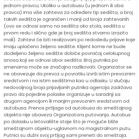
jednom pravcu; Ukoliko u autobusu (u jednom ili oba
pravca) ima više zahteva za određeni tip sedišta, a broj
takvih sedišta je ograničen i manji od broja zahtevanih
(ovo se odnosi samo na sedišta oko stola, sedišta u
prvom redu i slično gde je broj sedišta stvarno izrazito
mali). Zahtevi će biti realizovani po redosledu prijave koje
imaju uplaćeno željeno sedište. Klijent kome ne bude
dodeljeno željeno sedište dobiće povraćaj celokupnog
iznosa koji se odnosi izbor sedišta. Broj putnika po
smenama može se značajno razlikovati. Organizator se
ne obavezuje da prevoz u povratku izvrši istim prevoznim
sredstvom i na istim sedištima kao u odlasku. U slučaju
nedovoljnog broja prijavljanih putnika agencija zadržava
pravo da pojedine polaske organizuje u saradnji sa
drugom agencijom ili manjim prevoznim sredstvom od
autobusa. Prenos prtljaga od autobusa do smeštajnog
objekta nije obaveza Organizatora putovanja. Autobus
po dolasku u letovalište staje što je moguće bliže
smeštajnom objektu-uglavnom na magistralnom putu.
Putnici su dužni svoj prtljag sami preneti do smeštaja.