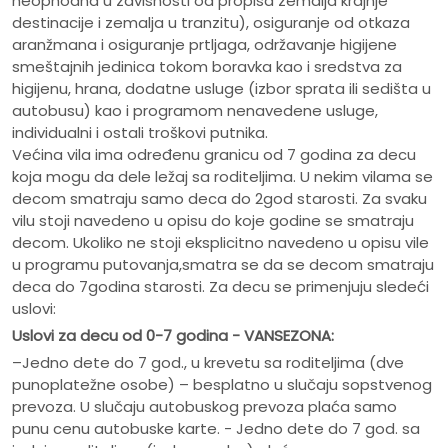
neophodna u zavisnosti od propisa zemalja krajnje
destinacije i zemalja u tranzitu), osiguranje od otkaza
aranžmana i osiguranje prtljaga, održavanje higijene
smeštajnih jedinica tokom boravka kao i sredstva za
higijenu, hrana, dodatne usluge (izbor sprata ili sedišta u
autobusu) kao i programom nenavedene usluge,
individualni i ostali troškovi putnika.
Većina vila ima određenu granicu od 7 godina za decu
koja mogu da dele ležaj sa roditeljima. U nekim vilama se
decom smatraju samo deca do 2god starosti. Za svaku
vilu stoji navedeno u opisu do koje godine se smatraju
decom. Ukoliko ne stoji eksplicitno navedeno u opisu vile
u programu putovanja,smatra se da se decom smatraju
deca do 7godina starosti. Za decu se primenjuju sledeći
uslovi:
Uslovi za decu od 0-7 godina - VANSEZONA:
–Jedno dete do 7 god., u krevetu sa roditeljima (dve
punoplatežne osobe) – besplatno u slučaju sopstvenog
prevoza. U slučaju autobuskog prevoza plaća samo
punu cenu autobuske karte. - Jedno dete do 7 god. sa