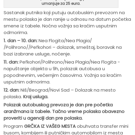
umanjuje za 25 eura.
Sastanak putnika koji putuju autobuskim prevozom na
mestu polaska je dan ranije u odnosu na datum početka
smene iz tabele. Noćna vožnja sa kraćim usputnim
odmorima.
1. dan – 10. dan:
Nea Flogita/Nea Plagia/
/Polihrono//Pefkohori – dolazak, smeštaj, boravak na
bazi izabrane usluge, noćenje.
11. dan:
Pefkohori/Polihrono/Nea Plagia/Nea Flogita -
napuštanje objekta u 9h, polazak autobusa u
popodnevnim, večernjim časovima. Vožnja sa kraćim
usputnim odmorima.
12. dan:
Niš/Beograd/Novi Sad – Dolazak na mesto
polaska.
Kraj usluga.
Polazak autobuskog prevoza je dan pre po
č
etka
aranžmana iz tabele. Ta
č
no vreme polaska obavezno
proveriti u agenciji dan pre polaska.
Program
GRČKA IZ VAŠEG MESTA
obuhvata transfer mini
busom, kombijem ili putničkim automobilom iz mesta