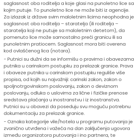
saglasnost oba roditelja a koje glasi na punoletno lice sa
kojim putuje. To punoletno lice ne može biti iz agencije.
Za izlazak iz države svim maloletnim licima neophodna je
saglasnost oba roditelja – staratelja (ili roditelja –
staratelja koji ne putuje sa maloletnim detetom), da
pomenuto lice može samostalno preći granicu ili sa
punoletnim pratiocem. Saglasnost mora biti overena
kod ovlašćenog lica (notara).
- Putnici su dužni da se informišu o pravima i obavezama
putnika u carinskom postupku za prelazak granice. Prava
i obaveze putnika u carinskom postupku reguliše više
propisa, od kojih su najvažniji: carinski zakon, zakon o
spoljnotrgovinskom poslovanju, zakon o deviznom
poslovanju, odluka o uslovima za lične i fizičke prenose
sredstava plaćanja u inostranstvu i iz inostranstva.
Putnici su u obavezi da poseduju svu moguću potrebnu
dokumentaciju za prelazak granice.
- Oznaka kategorije vile/hotela u programu putovanja je
zvanično utvrđena i važeća na dan zaključenja ugovora
između organizatora putovanja i ino partnera, te