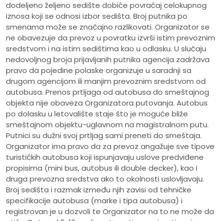
dodeljeno željeno sedište dobiće povraćaj celokupnog
iznosa koji se odnosi izbor sedišta. Broj putnika po
smenama može se značajno razlikovati. Organizator se
ne obavezuje da prevoz u povratku izvrši istim prevoznim
sredstvom i na istim sedištima kao u odlasku. U slučaju
nedovoljnog broja prijavljanih putnika agencija zadržava
pravo da pojedine polaske organizuje u saradnji sa
drugom agencijom ili manjim prevoznim sredstvom od
autobusa. Prenos prtljaga od autobusa do smeštajnog
objekta nije obaveza Organizatora putovanja. Autobus
po dolasku u letovalište staje što je moguće bliže
smeštajnom objektu-uglavnom na magistralnom putu.
Putnici su dužni svoj prtljag sami preneti do smeštaja.
Organizator ima pravo da za prevoz angažuje sve tipove
turističkih autobusa koji ispunjavaju uslove predviđene
propisima (mini bus, autobus ili double decker), kao i
druga prevozna sredstva ako to okolnosti uslovljavaju.
Broj sedišta i razmak između njih zavisi od tehničke
specifikacije autobusa (marke i tipa autobusa) i
registrovan je u dozvoli te Organizator na to ne može da