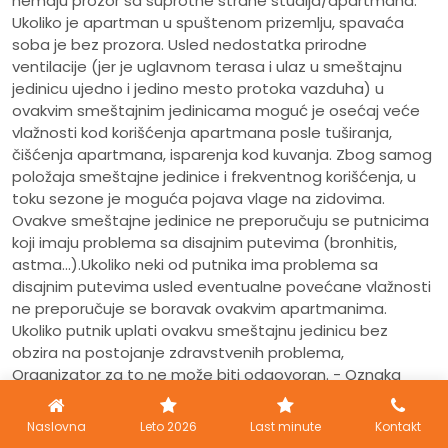
nemaju prozor sa suprotne strane studija/apartmana.
Ukoliko je apartman u spuštenom prizemlju, spavaća
soba je bez prozora. Usled nedostatka prirodne
ventilacije (jer je uglavnom terasa i ulaz u smeštajnu
jedinicu ujedno i jedino mesto protoka vazduha) u
ovakvim smeštajnim jedinicama moguć je osećaj veće
vlažnosti kod korišćenja apartmana posle tuširanja,
čišćenja apartmana, isparenja kod kuvanja. Zbog samog
položaja smeštajne jedinice i frekventnog korišćenja, u
toku sezone je moguća pojava vlage na zidovima.
Ovakve smeštajne jedinice ne preporučuju se putnicima
koji imaju problema sa disajnim putevima (bronhitis,
astma...).Ukoliko neki od putnika ima problema sa
disajnim putevima usled eventualne povećane vlažnosti
ne preporučuje se boravak ovakvim apartmanima.
Ukoliko putnik uplati ovakvu smeštajnu jedinicu bez
obzira na postojanje zdravstvenih problema,
Organizator za to ne može biti odgovoran. - Oznaka
Economy
(Ecc)
je smeštajna jedinica (uglavnom u
prizemlju ili potkrovlju, može biti i na bilo kom spratu),
Naslovna
Leto 2026
Last minute
Kontakt
nešto lošijeg kvaliteta od ostalih (značajno manje