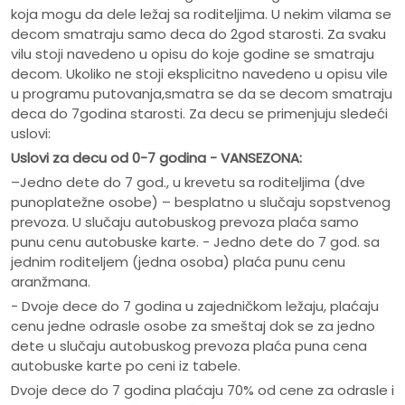
koja mogu da dele ležaj sa roditeljima. U nekim vilama se
decom smatraju samo deca do 2god starosti. Za svaku
vilu stoji navedeno u opisu do koje godine se smatraju
decom. Ukoliko ne stoji eksplicitno navedeno u opisu vile
u programu putovanja,smatra se da se decom smatraju
deca do 7godina starosti. Za decu se primenjuju sledeći
uslovi:
Uslovi za decu od 0-7 godina - VANSEZONA:
–Jedno dete do 7 god., u krevetu sa roditeljima (dve
punoplatežne osobe) – besplatno u slučaju sopstvenog
prevoza. U slučaju autobuskog prevoza plaća samo
punu cenu autobuske karte. - Jedno dete do 7 god. sa
jednim roditeljem (jedna osoba) plaća punu cenu
aranžmana.
- Dvoje dece do 7 godina u zajedničkom ležaju, plaćaju
cenu jedne odrasle osobe za smeštaj dok se za jedno
dete u slučaju autobuskog prevoza plaća puna cena
autobuske karte po ceni iz tabele.
Dvoje dece do 7 godina plaćaju 70% od cene za odrasle i