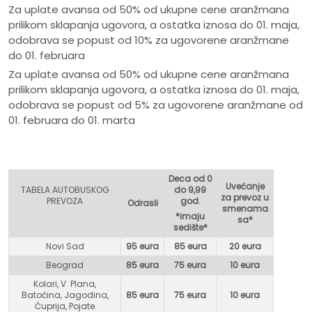
Za uplate avansa od 50% od ukupne cene aranžmana
prilikom sklapanja ugovora, a ostatka iznosa do 01. maja,
odobrava se popust od 10% za ugovorene aranžmane
do 01. februara
Za uplate avansa od 50% od ukupne cene aranžmana
prilikom sklapanja ugovora, a ostatka iznosa do 01. maja,
odobrava se popust od 5% za ugovorene aranžmane od
01. februara do 01. marta
Deca od 0
Uvećanje
TABELA AUTOBUSKOG
do 9,99
za prevoz u
PREVOZA
god.
Odrasli
smenama
*imaju
sa*
sedište*
Novi Sad
95 eura
85 eura
20 eura
Beograd
85 eura
75 eur
a
10 eura
Kolari, V. Plana,
Batočina, Jagodina,
85 eura
75 eura
10 eura
Ćuprija, Pojate