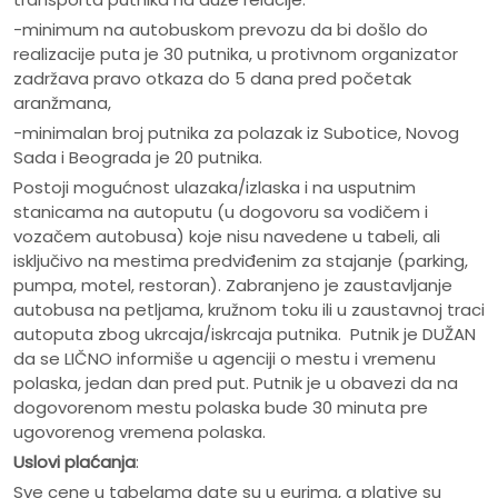
-minimum na autobuskom prevozu da bi došlo do
realizacije puta je 30 putnika, u protivnom organizator
zadržava pravo otkaza do 5 dana pred početak
aranžmana,
-minimalan broj putnika za polazak iz Subotice, Novog
Sada i Beograda je 20 putnika.
Postoji mogućnost ulazaka/izlaska i na usputnim
stanicama na autoputu (u dogovoru sa vodičem i
vozačem autobusa) koje nisu navedene u tabeli, ali
isključivo na mestima predviđenim za stajanje (parking,
pumpa, motel, restoran). Zabranjeno je zaustavljanje
autobusa na petljama, kružnom toku ili u zaustavnoj traci
autoputa zbog ukrcaja/iskrcaja putnika. Putnik je DUŽAN
da se LIČNO informiše u agenciji o mestu i vremenu
polaska, jedan dan pred put. Putnik je u obavezi da na
dogovorenom mestu polaska bude 30 minuta pre
ugovorenog vremena polaska.
Uslovi plaćanja
:
Sve cene u tabelama date su u eurima, a plative su