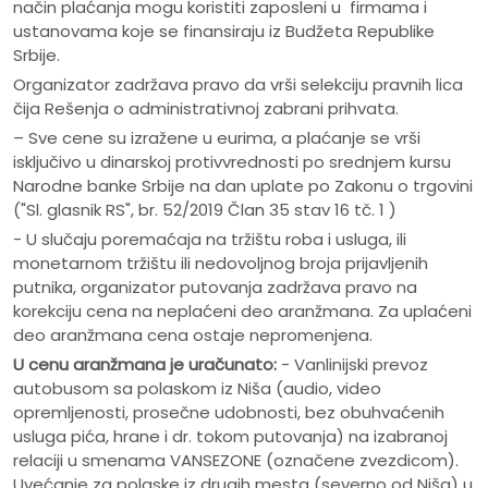
način plaćanja mogu koristiti zaposleni u firmama i
ustanovama koje se finansiraju iz Budžeta Republike
Srbije.
Organizator zadržava pravo da vrši selekciju pravnih lica
čija Rešenja o administrativnoj zabrani prihvata.
– Sve cene su izražene u eurima, a plaćanje se vrši
isključivo u dinarskoj protivvrednosti po srednjem kursu
Narodne banke Srbije na dan uplate po Zakonu o trgovini
("Sl. glasnik RS", br. 52/2019 Član 35 stav 16 tč. 1 )
- U slučaju poremaćaja na tržištu roba i usluga, ili
monetarnom tržištu ili nedovoljnog broja prijavljenih
putnika, organizator putovanja zadržava pravo na
korekciju cena na neplaćeni deo aranžmana. Za uplaćeni
deo aranžmana cena ostaje nepromenjena.
U cenu aranžmana je uračunato:
- Vanlinijski prevoz
autobusom sa polaskom iz Niša (audio, video
opremljenosti, prosečne udobnosti, bez obuhvaćenih
usluga pića, hrane i dr. tokom putovanja) na izabranoj
relaciji u smenama VANSEZONE (označene zvezdicom).
Uvećanje za polaske iz drugih mesta (severno od Niša) u