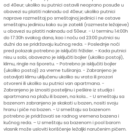
od 40eur; ukoliko su putnici ostavili neoprano posuđe u
obavezi su platiti naknadu od 40eur; ukoliko putnici
naprave razmeštaj po smeštajnoj jedinici i ne ostave
smeštajnu jedinicu kako su je zatekli (razmeste ležajeve)
u obavezi su platiti naknadu od 50eur. - U terminu 14:00h
do 17:30h svakog dana, kao i noću od 23:00 putnici su
dužni da se pridržavaju kućnog reda. - Poslednje noći
pred polazak potrebno je isključiti frižider. - Kada putnici
nisu u sobi, obavezno je isključiti bojler (ukoliko postoji),
klimu, ringle na šporetu. - Potrebno je isključiti bojler
(ukoliko postoji) za vreme tuširanja. - Zabranjeno je
ostavljati klimu uključenu ukoliko su vrata ili prozori
otvoreni ili ukoliko su putnici van apartmana. -
Zabranjeno je iznositi posteljinu i peškire iz studija i
apartmana na plažu ili bazen, na kola... - U smeštaju sa
bazenom zabranjeno je skakati u bazen, nositi svoju
hranu i piće na bazen. - U smeštaju sa bazenom
potrebno je pridržavati se radnog vremena bazena i
kućnog reda. – U smeštaju sa bazenom i pool barom
vlasnik može usloviti korišćenje ležaljki naručenim pićem.