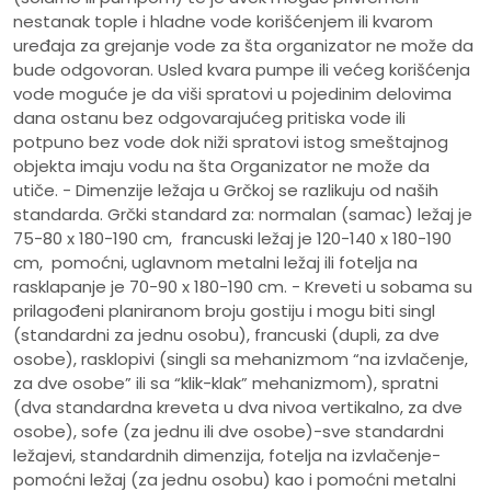
nestanak tople i hladne vode korišćenjem ili kvarom
uređaja za grejanje vode za šta organizator ne može da
bude odgovoran. Usled kvara pumpe ili većeg korišćenja
vode moguće je da viši spratovi u pojedinim delovima
dana ostanu bez odgovarajućeg pritiska vode ili
potpuno bez vode dok niži spratovi istog smeštajnog
objekta imaju vodu na šta Organizator ne može da
utiče. - Dimenzije ležaja u Grčkoj se razlikuju od naših
standarda. Grčki standard za: normalan (samac) ležaj je
75-80 x 180-190 cm, francuski ležaj je 120-140 x 180-190
cm, pomoćni, uglavnom metalni ležaj ili fotelja na
rasklapanje je 70-90 x 180-190 cm. - Kreveti u sobama su
prilagođeni planiranom broju gostiju i mogu biti singl
(standardni za jednu osobu), francuski (dupli, za dve
osobe), rasklopivi (singli sa mehanizmom “na izvlačenje,
za dve osobe” ili sa “klik-klak” mehanizmom), spratni
(dva standardna kreveta u dva nivoa vertikalno, za dve
osobe), sofe (za jednu ili dve osobe)-sve standardni
ležajevi, standardnih dimenzija, fotelja na izvlačenje-
pomoćni ležaj (za jednu osobu) kao i pomoćni metalni