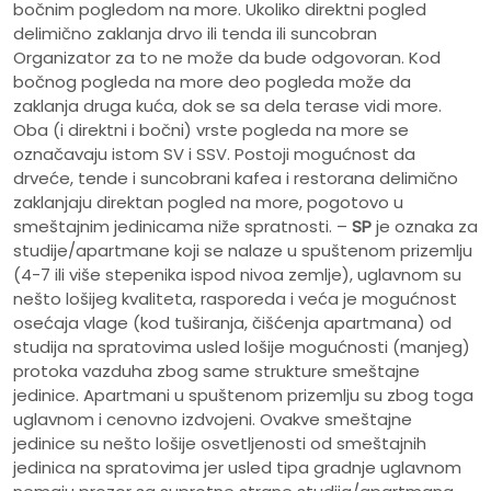
bočnim pogledom na more. Ukoliko direktni pogled
delimično zaklanja drvo ili tenda ili suncobran
Organizator za to ne može da bude odgovoran. Kod
bočnog pogleda na more deo pogleda može da
zaklanja druga kuća, dok se sa dela terase vidi more.
Oba (i direktni i bočni) vrste pogleda na more se
označavaju istom SV i SSV. Postoji mogućnost da
drveće, tende i suncobrani kafea i restorana delimično
zaklanjaju direktan pogled na more, pogotovo u
smeštajnim jedinicama niže spratnosti. –
SP
je oznaka za
studije/apartmane koji se nalaze u spuštenom prizemlju
(4-7 ili više stepenika ispod nivoa zemlje), uglavnom su
nešto lošijeg kvaliteta, rasporeda i veća je mogućnost
osećaja vlage (kod tuširanja, čišćenja apartmana) od
studija na spratovima usled lošije mogućnosti (manjeg)
protoka vazduha zbog same strukture smeštajne
jedinice. Apartmani u spuštenom prizemlju su zbog toga
uglavnom i cenovno izdvojeni. Ovakve smeštajne
jedinice su nešto lošije osvetljenosti od smeštajnih
jedinica na spratovima jer usled tipa gradnje uglavnom