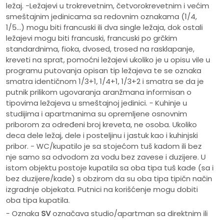
ležaj. -Ležajevi u trokrevetnim, četvorokrevetnim i većim
smeštajnim jedinicama sa redovnim oznakama (1/4,
1/5…) mogu biti francuski ili dva single ležaja, dok ostali
ležajevi mogu biti francuski, francuski po grčkim
standardnima, fioka, dvosed, trosed na rasklapanje,
kreveti na sprat, pomoćni ležajevi ukoliko je u opisu vile u
programu putovanja opisan tip ležajeva te se oznaka
smatra identičnom 1/3+1, 1/4+1, 1/3+2 i smatra se da je
putnik prilikom ugovaranja aranžmana informisan o
tipovima ležajeva u smeštajnoj jedinici. - Kuhinje u
studijima i apartmanima su opremljene osnovnim
priborom za određeni broj kreveta, ne osoba. Ukoliko
deca dele ležaj, dele i posteljinu i jastuk kao i kuhinjski
pribor. - WC/kupatilo je sa stojećom tuš kadom ili bez
nje samo sa odvodom za vodu bez zavese i duzijere. U
istom objektu postoje kupatila sa oba tipa tuš kade (sa i
bez duzijere/kade) s obzirom da su oba tipa tipičn način
izgradnje objekata. Putnici na korišćenje mogu dobiti
oba tipa kupatila.
- Oznaka
SV
označava studio/apartman sa direktnim ili