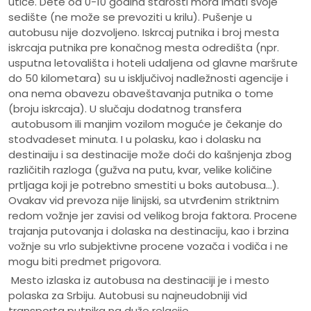
utiče. Dete od 0-10 godina starosti mora imati svoje
sedište (ne može se prevoziti u krilu). Pušenje u
autobusu nije dozvoljeno. Iskrcaj putnika i broj mesta
iskrcaja putnika pre konačnog mesta odredišta (npr.
usputna letovališta i hoteli udaljena od glavne maršrute
do 50 kilometara) su u isključivoj nadležnosti agencije i
ona nema obavezu obaveštavanja putnika o tome
(broju iskrcaja). U slučaju dodatnog transfera
autobusom ili manjim vozilom moguće je čekanje do
stodvadeset minuta. I u polasku, kao i dolasku na
destinaiju i sa destinacije može doći do kašnjenja zbog
različitih razloga (gužva na putu, kvar, velike količine
prtljaga koji je potrebno smestiti u boks autobusa...).
Ovakav vid prevoza nije linijski, sa utvrđenim striktnim
redom vožnje jer zavisi od velikog broja faktora. Procene
trajanja putovanja i dolaska na destinaciju, kao i brzina
vožnje su vrlo subjektivne procene vozača i vodiča i ne
mogu biti predmet prigovora.
Mesto izlaska iz autobusa na destinaciji je i mesto
polaska za Srbiju. Autobusi su najneudobniji vid
transporta putnika na duže relacije.