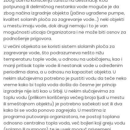
zbog obima korišćenja turista na destinaciji. Kod
potpunog ili delimičnog nestanka vode moguće je da
zbog načina izgradnje objekta (jačina ugrađene pumpe,
kvalitet solarnih ploča za zagrevanje vode…) neki objekti
u mestu imaju vode, dok drugi nemaju i to je van
mogućnosti uticaja Organizatora i ne može biti osnov za
podnošenje prigovora.
U većini objekata se koristi sistem slolarnih ploča za
zagrevanje vode, što podrazumeva nešto nižu
temperaturu tople vode, u odnosu na uobičajenu, kao i
manji pritisak tople vode ili nestanak vode u određenim
periodima dana, a u odnosu na kapacitet objekta. U
nekim slučajevima potrebno je pustiti vodu da teče neko
vreme kako bi topla voda došla do česme jer princip
izgradnje nije isti kao u Srbiji. U nekim slučajevima za
toplu vodu (prilikom korišćenja većeg broja ljudi u mestu
ili smeštajnom objektu) je potrebno sačekati sat ili dva
kako bi se voda ponovo zagrejala. U mestima iz
programa putovanja organizatora, ne postoji toplana
odnosno centralna topla voda, već bojleri koji greju vodu
(solarno ili pumpom) te je uvek moguć privremeni