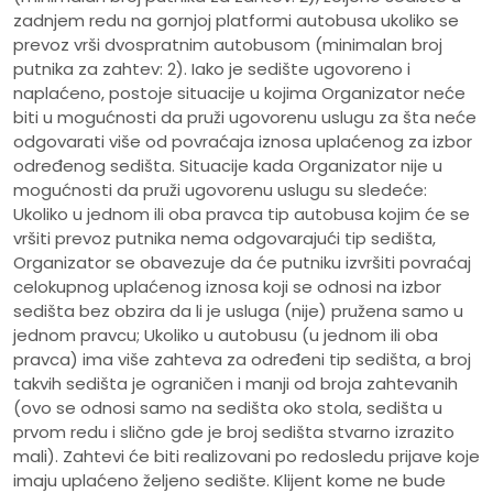
zadnjem redu na gornjoj platformi autobusa ukoliko se
prevoz vrši dvospratnim autobusom (minimalan broj
putnika za zahtev: 2). Iako je sedište ugovoreno i
naplaćeno, postoje situacije u kojima Organizator neće
biti u mogućnosti da pruži ugovorenu uslugu za šta neće
odgovarati više od povraćaja iznosa uplaćenog za izbor
određenog sedišta. Situacije kada Organizator nije u
mogućnosti da pruži ugovorenu uslugu su sledeće:
Ukoliko u jednom ili oba pravca tip autobusa kojim će se
vršiti prevoz putnika nema odgovarajući tip sedišta,
Organizator se obavezuje da će putniku izvršiti povraćaj
celokupnog uplaćenog iznosa koji se odnosi na izbor
sedišta bez obzira da li je usluga (nije) pružena samo u
jednom pravcu; Ukoliko u autobusu (u jednom ili oba
pravca) ima više zahteva za određeni tip sedišta, a broj
takvih sedišta je ograničen i manji od broja zahtevanih
(ovo se odnosi samo na sedišta oko stola, sedišta u
prvom redu i slično gde je broj sedišta stvarno izrazito
mali). Zahtevi će biti realizovani po redosledu prijave koje
imaju uplaćeno željeno sedište. Klijent kome ne bude