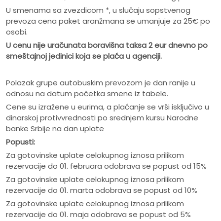
U smenama sa zvezdicom *, u slučaju sopstvenog
prevoza cena paket aranžmana se umanjuje za 25€ po
osobi.
U cenu nije ura
č
unata boravišna taksa 2 eur dnevno po
smeštajnoj jedinici koja se pla
ć
a u agenciji.
Polazak grupe autobuskim prevozom je dan ranije u
odnosu na datum početka smene iz tabele.
Cene su izražene u eurima, a plaćanje se vrši isključivo u
dinarskoj protivvrednosti po srednjem kursu Narodne
banke Srbije na dan uplate
Popusti:
Za gotovinske uplate celokupnog iznosa prilikom
rezervacije do 01. februara odobrava se popust od 15%
Za gotovinske uplate celokupnog iznosa prilikom
rezervacije do 01. marta odobrava se popust od 10%
Za gotovinske uplate celokupnog iznosa prilikom
rezervacije do 01. maja odobrava se popust od 5%