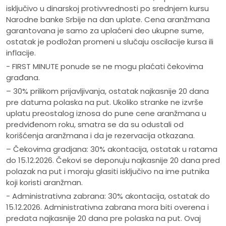
isključivo u dinarskoj protivvrednosti po srednjem kursu
Narodne banke Srbije na dan uplate. Cena aranžmana
garantovana je samo za uplaćeni deo ukupne sume,
ostatak je podložan promeni u slučaju oscilacije kursa ili
inflacije.
- FIRST MINUTE ponude se ne mogu plaćati čekovima
građana.
– 30% prilikom prijavljivanja, ostatak najkasnije 20 dana
pre datuma polaska na put. Ukoliko stranke ne izvrše
uplatu preostalog iznosa do pune cene aranžmana u
predviđenom roku, smatra se da su odustali od
korišćenja aranžmana i da je rezervacija otkazana.
– Čekovima gradjana: 30% akontacija, ostatak u ratama
do 15.12.2026. Čekovi se deponuju najkasnije 20 dana pred
polazak na put i moraju glasiti isključivo na ime putnika
koji koristi aranžman.
- Administrativna zabrana: 30% akontacija, ostatak do
15.12.2026. Administrativna zabrana mora biti overena i
predata najkasnije 20 dana pre polaska na put. Ovaj