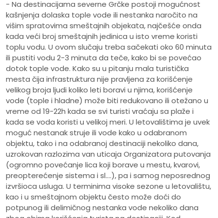
- Na destinacijama severne Grčke postoji mogućnost
kašnjenja dolaska tople vode ili nestanka naročito na
višim spratovima smeštajnih objekata, najčešće onda
kada veći broj smeštajnih jedinica u isto vreme koristi
toplu vodu. U ovom slučaju treba sačekati oko 60 minuta
ili pustiti vodu 2-3 minuta da teče, kako bi se povećao
dotok tople vode. Kako su u pitanju mala turistička
mesta čija infrastruktura nije pravljena za korišćenje
velikog broja ljudi koliko leti boravi u njima, korišćenje
vode (tople i hladne) može biti redukovano ili otežano u
vreme od 19-22h kada se svi turisti vraćaju sa plaže i
kada se voda koristi u velikoj meri. U letovalištima je uvek
moguć nestanak struje ili vode kako u odabranom
objektu, tako i na odabranoj destinaciji nekoliko dana,
uzrokovan razlozima van uticaja Organizatora putovanja
(ogromno povećanje lica koji borave u mestu, kvarovi,
preopterećenje sistema i sl.…), pa i samog neposrednog
izvršioca usluga. U terminima visoke sezone u letovalištu,
kao i u smeštajnom objektu često može doći do
potpunog ili delimičnog nestanka vode nekoliko dana