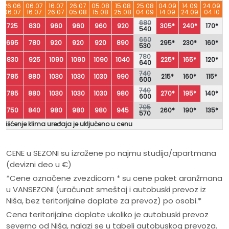
26.06
06.07
16.07
26.07
05.08
15.08
25.08
04.09
14.09
24.09
06.07
16.07
26.07
05.08
15.08
25.08
04.09
14.09
24.09
04.10
680
725
830
960
960
960
920
305*
240*
170*
540
660
695
780
920
920
920
890
295*
230*
160*
530
780
830
925
1090
1090
1090
1040
225*
165*
120*
640
740
785
880
1030
1030
1030
990
215*
160*
115*
600
740
785
880
1030
1030
1030
980
270*
195*
140*
600
705
750
840
980
980
980
945
260*
190*
135*
570
orišćenje klima uređaja je uključeno u cenu
CENE u SEZONI su izražene po najmu studija/apartmana
(devizni deo u €)
*Cene označene zvezdicom * su cene paket aranžmana
u VANSEZONI (uračunat smeštaj i autobuski prevoz iz
Niša, bez teritorijalne doplate za prevoz) po osobi.*
Cena teritorijalne doplate ukoliko je autobuski prevoz
severno od Niša, nalazi se u tabeli autobuskog prevoza.