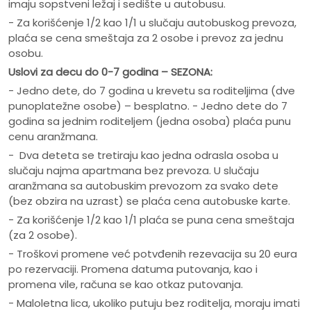
imaju sopstveni ležaj i sedište u autobusu.
- Za korišćenje 1/2 kao 1/1 u slučaju autobuskog prevoza,
plaća se cena smeštaja za 2 osobe i prevoz za jednu
osobu.
Uslovi za decu do 0-7 godina – SEZONA:
- Jedno dete, do 7 godina u krevetu sa roditeljima (dve
punoplatežne osobe) – besplatno. - Jedno dete do 7
godina sa jednim roditeljem (jedna osoba) plaća punu
cenu aranžmana.
- Dva deteta se tretiraju kao jedna odrasla osoba u
slučaju najma apartmana bez prevoza. U slučaju
aranžmana sa autobuskim prevozom za svako dete
(bez obzira na uzrast) se plaća cena autobuske karte.
- Za korišćenje 1/2 kao 1/1 plaća se puna cena smeštaja
(za 2 osobe).
- Troškovi promene već potvđenih rezevacija su 20 eura
po rezervaciji. Promena datuma putovanja, kao i
promena vile, računa se kao otkaz putovanja.
- Maloletna lica, ukoliko putuju bez roditelja, moraju imati