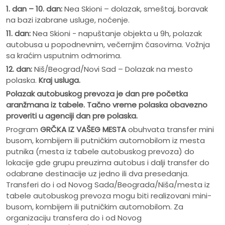
1. dan – 10. dan:
Nea Skioni – dolazak, smeštaj, boravak
na bazi izabrane usluge, noćenje.
11. dan:
Nea Skioni - napuštanje objekta u 9h, polazak
autobusa u popodnevnim, večernjim časovima. Vožnja
sa kraćim usputnim odmorima.
12. dan:
Niš/Beograd/Novi Sad – Dolazak na mesto
polaska.
Kraj usluga.
Polazak autobuskog prevoza je dan pre po
č
etka
aranžmana iz tabele. Ta
č
no vreme polaska obavezno
proveriti u agenciji dan pre polaska.
Program
GRČKA IZ VAŠEG MESTA
obuhvata transfer mini
busom, kombijem ili putničkim automobilom iz mesta
putnika (mesta iz tabele autobuskog prevoza) do
lokacije gde grupu preuzima autobus i dalji transfer do
odabrane destinacije uz jedno ili dva presedanja.
Transferi do i od Novog Sada/Beograda/Niša/mesta iz
tabele autobuskog prevoza mogu biti realizovani mini-
busom, kombijem ili putničkim automobilom. Za
organizaciju transfera do i od Novog