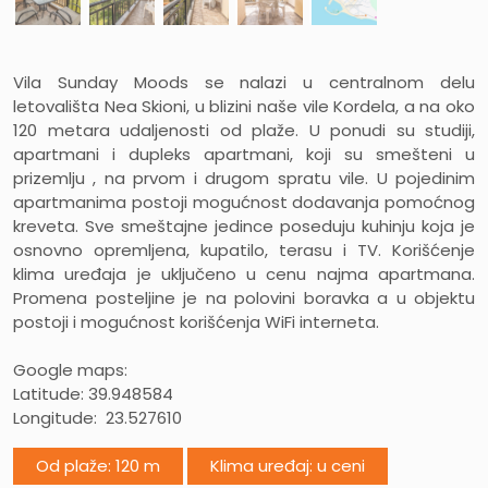
Vila Sunday Moods
se nalazi u centralnom delu
letovališta Nea Skioni, u blizini naše vile Kordela, a na oko
120 metara udaljenosti od plaže. U ponudi su studiji,
apartmani i dupleks apartmani, koji su smešteni u
prizemlju , na prvom i drugom spratu vile. U pojedinim
apartmanima postoji mogućnost dodavanja pomoćnog
kreveta. Sve smeštajne jedince poseduju kuhinju koja je
osnovno opremljena, kupatilo, terasu i TV. Korišćenje
klima uređaja je uključeno u cenu najma apartmana.
Promena posteljine je na polovini boravka a u objektu
postoji i mogućnost korišćenja WiFi interneta.
Google maps:
Latitude: 39.948584
Longitude: 23.527610
Od plaže: 120 m
Klima uređaj: u ceni