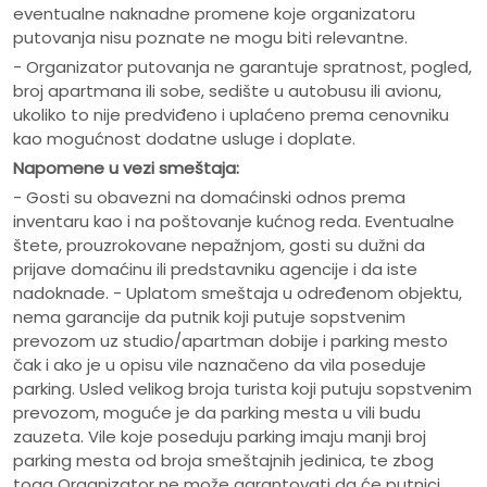
eventualne naknadne promene koje organizatoru
putovanja nisu poznate ne mogu biti relevantne.
- Organizator putovanja ne garantuje spratnost, pogled,
broj apartmana ili sobe, sedište u autobusu ili avionu,
ukoliko to nije predviđeno i uplaćeno prema cenovniku
kao mogućnost dodatne usluge i doplate.
Napomene u vezi smeštaja:
- Gosti su obavezni na domaćinski odnos prema
inventaru kao i na poštovanje kućnog reda. Eventualne
štete, prouzrokovane nepažnjom, gosti su dužni da
prijave domaćinu ili predstavniku agencije i da iste
nadoknade. - Uplatom smeštaja u određenom objektu,
nema garancije da putnik koji putuje sopstvenim
prevozom uz studio/apartman dobije i parking mesto
čak i ako je u opisu vile naznačeno da vila poseduje
parking. Usled velikog broja turista koji putuju sopstvenim
prevozom, moguće je da parking mesta u vili budu
zauzeta. Vile koje poseduju parking imaju manji broj
parking mesta od broja smeštajnih jedinica, te zbog
toga Organizator ne može garantovati da će putnici