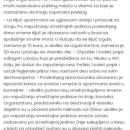
imati rezervisano parking mesto u vilama za koje je
naznačeno da imaju sopstveni parking.
- Uz ključ apartmana se uglavnom dobija i privezak za
struju. Po napuštanju smeštajnih jedinica poslednjeg
dana smene ključ je obavezno ostaviti u bravi sa
spoljašnje strane vrata. U slučaju da se ključ izgubi,
zamena je 10 eura, a ukoliko se izgubi kartica, zamena je
50 eura i plaćaju se vlasniku vile. - Otpatke i toalet papir
odlagati u korpu koja je predviđena za to, nikako u WC
šolju, jer dolazi do zapušenja cevi. Peškiri, toalet papir i
ostali higijenski pribor nisu sastavni deo sobe na svim
destinacijama. - Poslednjeg dana boravka obavezno je
isprazniti kante za smeće i smeće iz apartmana izneti u
kontejner. - Ukoliko putnici nisu izneli pokupljeno smeće
po napuštanju smeštajne jedinice na kraju boravka,
Organizatoru, predstavniku na destinaciji ili vlasniku
objekta su u obavezi platiti naknadu od 20eur; ukoliko je
po napuštanju smeštajne jedinice smeće ostalo
razbacano po smeštajnoj jedinici (nije sakupljeno u kesu
u kanti za otpatke) putnici su u obavezi platiti naknadu