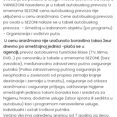
VANSEZONI navedeno je u tabeli autobuskog prevoza. U
smenama SEZONE cena autobuskog prevoza nije
uključena u cenu aranžmana. Cene autobuskog prevoza
po osobi u SEZONI nalaze se u tabeli autobuskog
prevoza. - Smeštaj u izabranom objektu (po programu)
- Organizacija i vođstvo puta.
U cenu aranžmana nije uračunato
boravišna taksa 2eur
dnevno po smeštajnoj jedinici -plaća se u
agenciji,
prevoz autobusima turisticke klase (TV, klima,
DVD...) po cenovniku iz tabele u smenama SEZONE (bez
zvezdice), međunarodno zdravstveno putno osiguranje
putnika (Polisa zdravstvenog putnog osiguranja je
neophodna u zavisnosti od propisa zemalja krajnje
destinacije i zemalja u tranzitu), osiguranje od otkaza
aranžmana i osiguranje prtljaga, održavanje higijene
smeštajnih jedinica tokom boravka kao i sredstva za
higijenu, hrana, dodatne usluge (izbor sprata ili sedišta u
autobusu) kao i programom nenavedene usluge,
individualni i ostali troškovi putnika.
Većina vila ima određenu granicu od 7 godina za decu