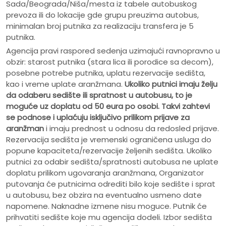
Sada/Beograda/Niša/mesta iz tabele autobuskog
prevoza ili do lokacije gde grupu preuzima autobus,
minimalan broj putnika za realizaciju transfera je 5
putnika.
Agencija pravi raspored sedenja uzimajući ravnopravno u
obzir: starost putnika (stara lica ili porodice sa decom),
posebne potrebe putnika, uplatu rezervacije sedišta,
kao i vreme uplate aranžmana.
Ukoliko putnici imaju želju
da odaberu sedište ili spratnost u autobusu, to je
moguće uz doplatu od 50 eura po osobi.
Takvi zahtevi
se podnose i uplaćuju isključivo prilikom prijave za
aranžman
i imaju prednost u odnosu da redosled prijave.
Rezervacija sedišta je vremenski ograničena usluga do
popune kapaciteta/rezervacije željenih sedišta. Ukoliko
putnici za odabir sedišta/spratnosti autobusa ne uplate
doplatu prilikom ugovaranja aranžmana, Organizator
putovanja će putnicima odrediti bilo koje sedište i sprat
u autobusu, bez obzira na eventualno usmeno date
napomene. Naknadne izmene nisu moguce. Putnik će
prihvatiti sedište koje mu agencija dodeli. Izbor sedišta