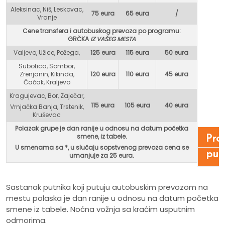
Aleksinac, Niš, Leskovac,
75 eura
65 eura
/
Vranje
Cene transfera i autobuskog prevoza po programu:
GR
ČKA
IZ VAŠEG MESTA
Valjevo, Užice, Požega,
125 eura
115 eura
50 eura
Subotica, Sombor,
Zrenjanin, Kikinda,
120 eura
110 eura
45 eura
Čačak, Kraljevo
Kragujevac, Bor, Zaječar,
115 eura
105 eura
40 eura
Vrnjačka Banja, Trstenik,
Kruševac
Polazak grupe je dan ranije u odnosu na datum početka
smene, iz tabele.
Pro
U smenama sa *, u
slučaju sopstvenog prevoza cena se
put
umanjuje za 25 eura.
Sastanak putnika koji putuju autobuskim prevozom na
mestu polaska je dan ranije u odnosu na datum početka
smene iz tabele. Noćna vožnja sa kraćim usputnim
odmorima.