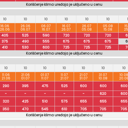
Korišćenje klima uređaja je uključeno u cenu
10
10
10
10
10
10
16.06
26.06
06.07
16.07
26.07
05.08
15
26.06
06.07
16.07
26.07
05.08
15.08
25
405
525
590
720
720
720
6
375
490
555
675
675
675
6
410
530
600
725
725
725
7
Korišćenje klima uređaja je uključeno u cenu
10
10
10
10
10
10
10
11.06
21.06
01.07
11.07
21.07
31.07
10.0
21.06
01.07
11.07
21.07
31.07
10.08
20.0
290
395
475
525
600
600
600
-
-
-
-
-
620
600
320
425
510
575
655
655
655
350
470
545
610
705
705
705
Korišćenje klima uređaja je uključeno u cenu