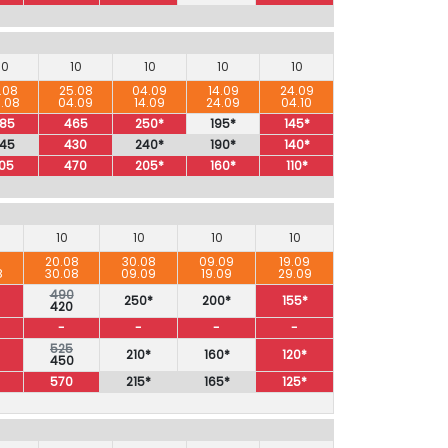
10
10
10
10
10
.08
25.08
04.09
14.09
24.09
.08
04.09
14.09
24.09
04.10
85
465
250*
195*
145*
45
430
240*
190*
140*
05
470
205*
160*
110*
10
10
10
10
8
20.08
30.08
09.09
19.09
8
30.08
09.09
19.09
29.09
490
250*
200*
155*
420
-
-
-
-
525
210*
160*
120*
450
570
215*
165*
125*