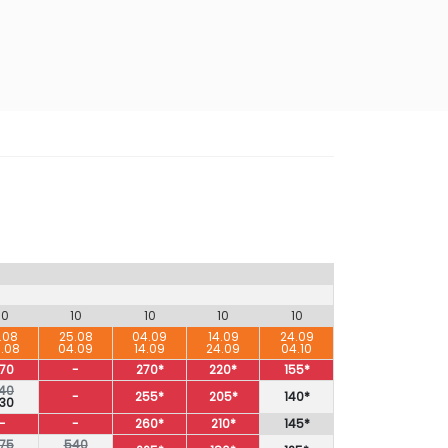
10
10
10
10
10
.08
25.08
04.09
14.09
24.09
.08
04.09
14.09
24.09
04.10
70
-
270*
220*
155*
40
-
255*
205*
140*
30
-
-
260*
210*
145*
75
540