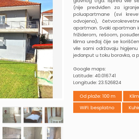
glavnog trga. Ispred vile 
(nije predviđen za igranj
poluapartmane (svi kreveti
odvojena), četvorokrevet
apartman. Svaki apartman i
frižiderom, rešoom, posuđe
klima uređaj čije se korišć
vile sami održavaju higije
jedanput u toku boravka, a p
Google maps:
Latitude: 40.016741
Longitude: 23.526824
Od plaže: 100 m
Kli
WiFi: besplatno
Kuhi