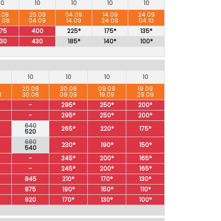
10
10
10
10
10
.08
25.08
04.09
14.09
24.09
.08
04.09
14.09
24.09
04.10
75
400
225*
175*
135*
30
430
185*
140*
100*
10
10
10
10
8
20.08
30.08
09.09
19.09
8
30.08
09.09
19.09
29.09
-
295*
250*
200*
-
295*
250*
200*
640
265*
220*
175*
520
680
230*
190*
150*
540
-
245*
200*
165*
-
245*
200*
165*
845
210*
170*
130*
875
190*
150*
110*
920
170*
130*
100*