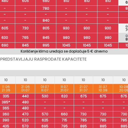
480
605
680
810
810
810
6
-
-
780
-
-
-
8
-
-
-
-
-
-
-
-
840
-
-
-
9
605
730
805
930
930
930
7
9
630
765
845
980
980
980
8
690
845
895
1045
1045
1045
1
Korišćenje klima uređaja se doplaćuje 5 € dnevno
 PREDSTAVLJAJU RASPRODATE KAPACITETE
10
10
10
10
10
10
10
11.06
21.06
01.07
11.07
21.07
31.07
10.0
21.06
01.07
11.07
21.07
31.07
10.08
20.0
335
440
530
620
675
675
675
385*
480
-
-
-
-
-
365
480
-
-
-
-
-
360
470
570
660
730
730
730
390
520
625
715
785
785
785
435
570
695
795
885
885
885