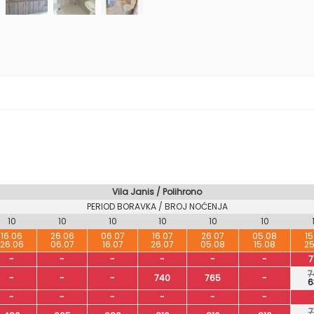
Vila Janis / Polihrono
PERIOD BORAVKA / BROJ NOĆENJA
10
10
10
10
10
10
16.06
26.06
06.07
16.07
26.07
05.08
15
26.06
06.07
16.07
26.07
05.08
15.08
25
-
-
-
-
-
-
7
7
-
-
-
740
765
-
6
-
-
-
-
-
-
7