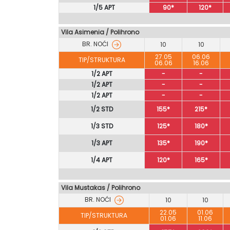
1/5 APT
90*
120*
Vila Asimenia
/
Polihrono
BR. NOĆI
10
10
27.05
06.06
TIP/STRUKTURA
06.06
16.06
1/2 APT
-
-
1/2 APT
-
-
1/2 APT
-
-
1/2 STD
155*
215*
1/3 STD
125*
180*
1/3 APT
135*
190*
1/4 APT
120*
165*
Vila Mustakas / Polihrono
BR. NOĆI
10
10
22.05
01.06
TIP/STRUKTURA
01.06
11.06