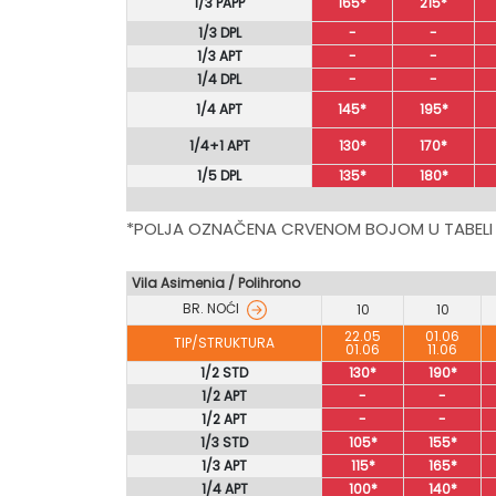
1/3 PAPP
165*
215*
1/3 DPL
-
-
1/3 APT
-
-
1/4 DPL
-
-
1/4 APT
145*
195*
1/4+1 APT
130*
170*
1/5 DPL
135*
180*
*POLJA OZNAČENA CRVENOM BOJOM U TABELI
Vila Asimenia / Polihrono
BR. NOĆI
10
10
22.05
01.06
TIP/STRUKTURA
01.06
11.06
1/2 STD
130*
190*
1/2 APT
-
-
1/2 APT
-
-
1/3 STD
105*
155*
1/3 APT
115*
165*
1/4 APT
100*
140*