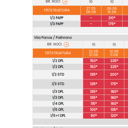
BR. NOĆI
10
10
27.05
06.06
TIP/STRUKTURA
06.06
16.06
1/2 PAPP
-
210*
1/3 PAPP
-
175*
Vila Panos / Polihrono
BR. NOĆI
10
10
22.05
01.06
TIP/STRUKTURA
01.06
11.06
1/2 DPL
150*
225*
1/2 DPL
150*
225*
1/2 STD
135*
200*
1/3 STD
125*
175*
1/3 DPL
135*
180*
1/3 DPL
135*
180*
1/4 DPL
115*
160*
1/5 DPL
100*
135*
1/5+1 DPL
90*
120*