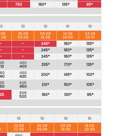
750
180*
135*
95*
10
10
10
10
10
.08
25.08
04.09
14.09
24.09
.08
04.09
14.09
24.09
04.10
-
-
245*
180*
135*
-
-
245*
180*
135*
-
-
245*
180*
135*
35
460
235*
170*
125*
10
400
80
490
200*
145*
100*
40
420
35
525
210*
150*
105*
00
450
605
25
180*
130*
95*
520
10
10
10
10
8
20.08
30.08
09.09
19.09
8
30.08
09.09
19.09
29.09
660