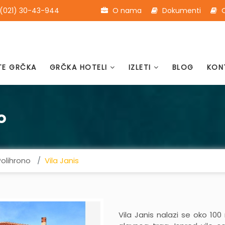
(021) 30-43-944
O nama
Dokumenti
O
TE GRČKA
GRČKA HOTELI
IZLETI
BLOG
KON
o
Polihrono
Vila Janis
Vila Janis nalazi se oko 100