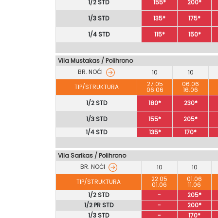
1/2 STD
155*
200*
1/3 STD
135*
175*
1/4 STD
115*
150*
Vila Mustakas
/
Polihrono
BR. NOĆI
10
10
27.05
06.06
TIP/STRUKTURA
06.06
16.06
1/2 STD
180*
230*
1/3 STD
155*
205*
1/4 STD
135*
170*
Vila Sarikas / Polihrono
BR. NOĆI
10
10
22.05
01.06
TIP/STRUKTURA
01.06
11.06
1/2 STD
-
205*
1/2 PR STD
-
200*
1/3 STD
-
170*