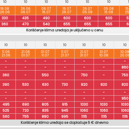
10
10
10
10
10
10
16.06
26.06
06.07
16.07
26.07
05.08
15
26.06
06.07
16.07
26.07
05.08
15.08
25
330
435
490
600
600
600
5
360
470
540
655
655
655
6
Korišćenje klima uređaja je uključeno u cenu
10
10
10
10
10
10
10
11.06
21.06
01.07
11.07
21.07
31.07
10.0
21.06
01.07
11.07
21.07
31.07
10.08
20.0
-
-
-
-
-
-
-
-
-
-
-
-
-
860
360
-
550
-
750
-
750
390
530
630
730
820
820
820
-
-
-
-
-
-
-
-
-
-
-
-
-
950
495
690
805
915
1030
1030
1030
525
720
835
945
1060
1060
1060
560
755
880
995
1115
1115
1115
Korišćenje klima uređaja se doplaćuje 5 € dnevno