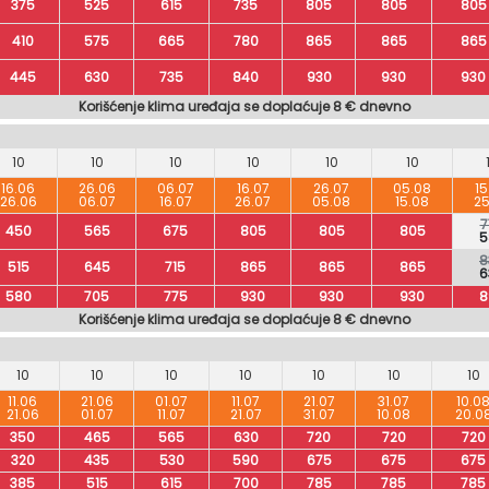
375
525
615
735
805
805
805
410
575
665
780
865
865
865
445
630
735
840
930
930
930
Korišćenje klima uređaja se doplaćuje 8 € dnevno
10
10
10
10
10
10
16.06
26.06
06.07
16.07
26.07
05.08
15
26.06
06.07
16.07
26.07
05.08
15.08
25
7
450
565
675
805
805
805
5
8
515
645
715
865
865
865
6
580
705
775
930
930
930
8
Korišćenje klima uređaja se doplaćuje 8 € dnevno
10
10
10
10
10
10
10
11.06
21.06
01.07
11.07
21.07
31.07
10.0
21.06
01.07
11.07
21.07
31.07
10.08
20.0
350
465
565
630
720
720
720
320
435
530
590
675
675
675
385
515
615
700
785
785
785