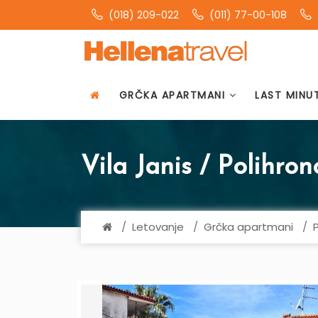
(018) 209-022
(011) 77-00-108
GRČKA APARTMANI
LAST MINU
Vila Janis / Polihron
Letovanje
Grčka apartmani