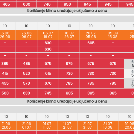
465
600
740
850
945
945
945
Korišćenje klima uređaja je uključeno u cenu
10
10
10
10
10
10
16.06
26.06
06.07
16.07
26.07
05.08
15
26.06
06.07
16.07
26.07
05.08
15.08
25
-
-
630
-
695
-
-
-
630
-
-
-
-
-
-
-
-
-
6
385
485
575
675
675
675
5
6
415
520
615
730
730
730
5
7
455
570
670
785
785
785
6
500
630
745
885
885
885
8
Korišćenje klima uređaja je uključeno u cenu
10
10
10
10
10
10
10
11.06
21.06
01.07
11.07
21.07
31.07
10.0
21.06
01.07
11.07
21.07
31.07
10.08
20.0