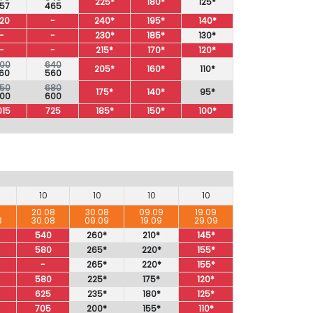
225*
180*
125*
57
465
20
-
240*
195*
140*
-
-
230*
185*
130*
-
-
215*
170*
120*
00
640
205*
160*
110*
60
560
50
680
175*
140*
95*
00
600
015
725
185*
150*
100*
10
10
10
10
8
20.08
30.08
09.09
19.09
8
30.08
09.09
19.09
29.09
540
260*
210*
145*
580
265*
220*
155*
-
265*
220*
155*
580
225*
175*
120*
625
235*
180*
125*
705
200*
155*
110*