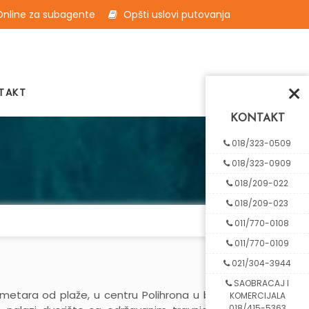
nline za subagente
Opšti uslovi putovanja
×
TAKT
KONTAKT
018/323-0509
018/323-0909
018/209-022
018/209-023
011/770-0108
011/770-0109
021/304-3944
SAOBRACAJ I
 metara od plaže, u centru Polihrona u blizini
KOMERCIJALA
018/415-5363