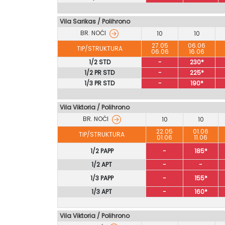
Vila Sarikas
/
Polihrono
BR. NOĆI
10
10
27.05
06.06
TIP/STRUKTURA
06.06
16.06
1/2 STD
-
230*
1/2 PR STD
-
225*
1/3 PR STD
-
190*
Vila Viktoria / Polihrono
BR. NOĆI
10
10
22.05
01.06
TIP/STRUKTURA
01.06
11.06
1/2 PAPP
-
185*
1/2 APT
-
-
1/3 PAPP
-
155*
1/3 APT
-
160*
Vila Viktoria
/
Polihrono