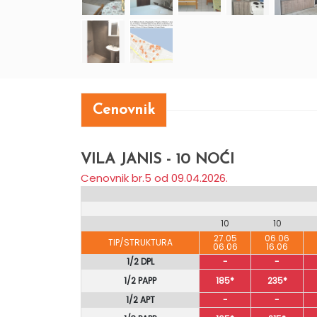
Cenovnik
VILA JANIS - 10 NOĆI
Cenovnik br.5 od 09.04.2026.
10
10
27.05
06.06
TIP/STRUKTURA
06.06
16.06
1/2 DPL
-
-
1/2 PAPP
185*
235*
1/2 APT
-
-