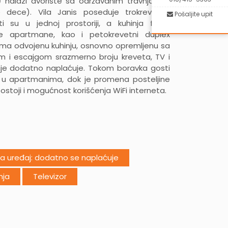
se nalazi dvorište sa održavanim travnjakom
e dece). Vila Janis poseduje trokrevetne
Pošaljite upit
 su u jednoj prostoriji, a kuhinja fizički
ne apartmane, kao i petokrevetni duplex
ma odvojenu kuhinju, osnovno opremljenu sa
m i escajgom srazmerno broju kreveta, TV i
enje dodatno naplaćuje. Tokom boravka gosti
nu u apartmanima, dok je promena posteljine
ostoji i mogućnost korišćenja WiFi interneta.
ma uređaj: dodatno se naplaćuje
nja
Televizor