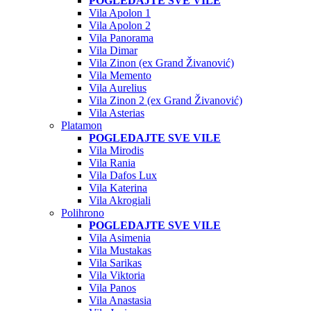
POGLEDAJTE SVE VILE
Vila Apolon 1
Vila Apolon 2
Vila Panorama
Vila Dimar
Vila Zinon (ex Grand Živanović)
Vila Memento
Vila Aurelius
Vila Zinon 2 (ex Grand Živanović)
Vila Asterias
Platamon
POGLEDAJTE SVE VILE
Vila Mirodis
Vila Rania
Vila Dafos Lux
Vila Katerina
Vila Akrogiali
Polihrono
POGLEDAJTE SVE VILE
Vila Asimenia
Vila Mustakas
Vila Sarikas
Vila Viktoria
Vila Panos
Vila Anastasia