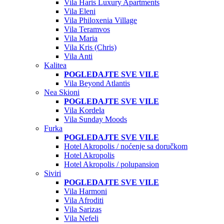
Vila Haris Luxury Apartments
Vila Eleni
Vila Philoxenia Village
Vila Teramvos
Vila Maria
Vila Kris (Chris)
Vila Anti
Kalitea
POGLEDAJTE SVE VILE
Vila Beyond Atlantis
Nea Skioni
POGLEDAJTE SVE VILE
Vila Kordela
Vila Sunday Moods
Furka
POGLEDAJTE SVE VILE
Hotel Akropolis / noćenje sa doručkom
Hotel Akropolis
Hotel Akropolis / polupansion
Siviri
POGLEDAJTE SVE VILE
Vila Harmoni
Vila Afroditi
Vila Sarizas
Vila Nefeli