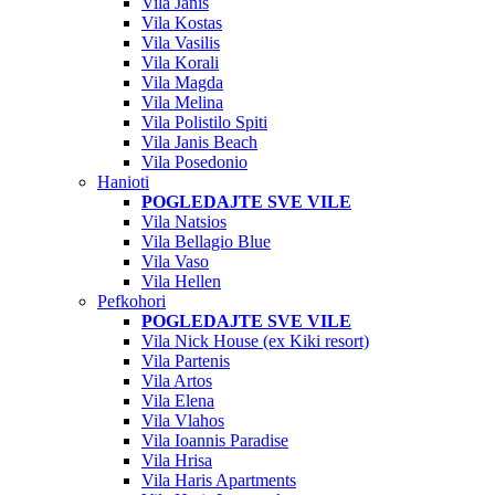
Vila Janis
Vila Kostas
Vila Vasilis
Vila Korali
Vila Magda
Vila Melina
Vila Polistilo Spiti
Vila Janis Beach
Vila Posedonio
Hanioti
POGLEDAJTE SVE VILE
Vila Natsios
Vila Bellagio Blue
Vila Vaso
Vila Hellen
Pefkohori
POGLEDAJTE SVE VILE
Vila Nick House (ex Kiki resort)
Vila Partenis
Vila Artos
Vila Elena
Vila Vlahos
Vila Ioannis Paradise
Vila Hrisa
Vila Haris Apartments