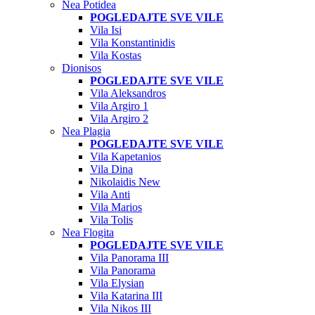
Nea Potidea
POGLEDAJTE SVE VILE
Vila Isi
Vila Konstantinidis
Vila Kostas
Dionisos
POGLEDAJTE SVE VILE
Vila Aleksandros
Vila Argiro 1
Vila Argiro 2
Nea Plagia
POGLEDAJTE SVE VILE
Vila Kapetanios
Vila Dina
Nikolaidis New
Vila Anti
Vila Marios
Vila Tolis
Nea Flogita
POGLEDAJTE SVE VILE
Vila Panorama III
Vila Panorama
Vila Elysian
Vila Katarina III
Vila Nikos III