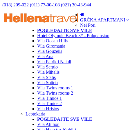
(018) 209-022
(011) 77-00-108
(021) 30-43-944
GRČKA APARTMANI
Nei Pori
POGLEDAJTE SVE VILE
Hotel Olympic Beach 3* - Polupansion
Vila Ocean Hills
Vila Giromania
Vila Gouzelis
Vila Ana
Vila Patrik i Natali
Vila Sergio
Vila Mihalis
Vila Statis
Vila Sotiria
Vila Twins rooms 1
Vila Twins rooms 2
Vila Timios 1
Vila Timios 2
Vila Hristos
Leptokaria
POGLEDAJTE SVE VILE
Vila Ahilion
Vila Hara (ex Kohili)