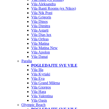
Vila Aleksandra
Vila Banti Rooms (ex Nikos)
Vila Nik Popi
Vila Grigoris
Vila Dinos
Vila Dimitra
Vila Astarti
Vila Dias lux
Vila Orfeas
Vila Matina
Vila Matina New
Vila Apolon
Vila Danai
Paralia
POGLEDAJTE SVE VILE
Vila Illa
Vila Kyriaki
Vila Eva
Vila Grand Milena
Vila Giorgos
Vila Hara
Vila Valentina
Vila Oasis
Olympic Beach