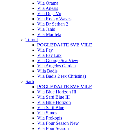
Vila Orama
Vila Anesis
Vila Deja Vu
Vila Rocky Waves
Vila Dr Serhan 2
Vila Janis
Vila Marifela
Toroni
POGLEDAJTE SVE VILE
Vila Fay
Vila Fay Lux
Vila George Sea View
Vila Angelos Garden
Villa Badis
Vila Badis 2 (ex Christina)
Sarti
POGLEDAJTE SVE VILE
Vila Blue Horizon III
Vila Sarti Blue III
Vila Blue Horizon
Vila Sarti Blue
Vila Simos
Vila Prokopis
Vila Four Season New
Vila Four Season