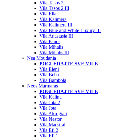
Vila Tasos 2
Vila Tasos 2 III
Vila Elia
Vila Kalimera
Vila Kalimera III
Vila Blue and White Luxury III
Vila Anastasia III
Vila Panos
Vila Mihalis
Vila Mihalis III
Nea Moudania
POGLEDAJTE SVE VILE
Vila Eleni
Vila Beba
Vila Bambola
Neos Marmaras
POGLEDAJTE SVE VILE
Vila Kalina
Vila Jota 2
Vila Jota
Vila Akrogiali
Vila Nestor
Vila Maestral
Vila Efi 2
Vila Efi 1